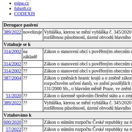
esipa.cz
fulsoft.cz
CODEXIS
Derogace pasivní
389/2022
novelizuje
Vyhláška, kterou se mění vyhláška č. 345/2020
rozšířenou působností, území obvodů hlavního m
Vztahuje se k
314/2002
na
Zákon o stanovení obcí s pověřeným obecním ú
základě
314/2002
??
Zákon o stanovení obcí s pověřeným obecním ú
314/2002
??
Zákon o stanovení obcí s pověřeným obecním ú
387/2004
??
Zákon o změnách hranic krajů a o změně záko
rozpočtovém určení daní), ve znění pozdějších 
131/2000 Sb., o hlavním městě Praze, ve znění
51/2020
??
Zákon o územně správním členění státu a o změ
389/2022
??
Vyhláška, kterou se mění vyhláška č. 345/2020
rozšířenou působností, území obvodů hlavního m
Vztahováno k
600/2020
??
Zákon o státním rozpočtu České republiky na 
57/2022
??
Zákon o státním rozpočtu České republiky na 