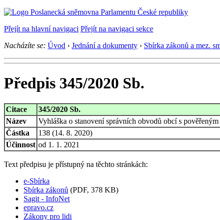
Přejít na hlavní navigaci
Přejít na navigaci sekce
Nacházíte se:
Úvod
›
Jednání a dokumenty
›
Sbírka zákonů a mez. s
Předpis 345/2020 Sb.
Citace
345/2020 Sb.
Název
Vyhláška o stanovení správních obvodů obcí s pověřený
Částka
138 (14. 8. 2020)
Účinnost
od 1. 1. 2021
Text předpisu je přístupný na těchto stránkách:
e-Sbírka
Sbírka zákonů
(PDF, 378 KB)
Sagit - InfoNet
epravo.cz
Zákony pro lidi