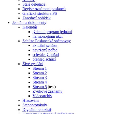
Stálé delegace
Registr oznámení poslanců
Grafická struktura PS
Zasedací pořádek
Jednání a dokumenty
Kalendář
týdenní program jednání
harmonogram akcí
Schůze Poslanecké sněmovny
aktuální schůze
navržený pořad
schválený pořad
přehled schůzí
Živé vysílání
Stream 1
Stream 2
Stream 3
Stream 4
Stream 5
(test)
Zvukové záznamy
Videoarchiv
Hlasování
Stenoprotokoly
Digitální repozitář