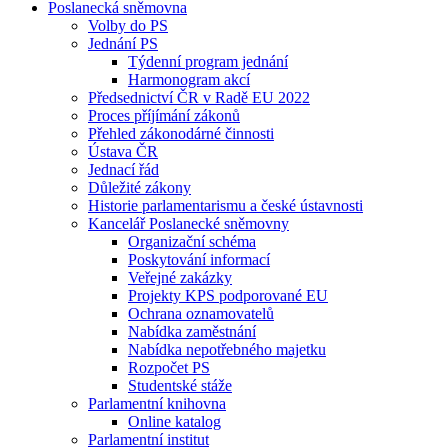
Poslanecká sněmovna
Volby do PS
Jednání PS
Týdenní program jednání
Harmonogram akcí
Předsednictví ČR v Radě EU 2022
Proces příjímání zákonů
Přehled zákonodárné činnosti
Ústava ČR
Jednací řád
Důležité zákony
Historie parlamentarismu a české ústavnosti
Kancelář Poslanecké sněmovny
Organizační schéma
Poskytování informací
Veřejné zakázky
Projekty KPS podporované EU
Ochrana oznamovatelů
Nabídka zaměstnání
Nabídka nepotřebného majetku
Rozpočet PS
Studentské stáže
Parlamentní knihovna
Online katalog
Parlamentní institut