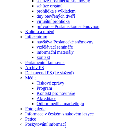
schůze Poslanecké sněmovny
schůze orgánů
prohlídka s výkladem
dny otevřených dveří
virtuální prohlídka
průvodce Poslaneckou sněmovnou
Kultura a umění
Infocentrum
návštěva Poslanecké sněmovny
vzdělávací semináře
informační materiály
kontakt
Parlamentní knihovna
Archiv PS
Data agend PS (ke stažení)
Média
Tiskové zprávy
Program
Kontakt pro novináře
Akreditace
Odbor médií a marketingu
Fotogalerie
Informace v českém znakovém jazyce
Petice
Poskytování informací