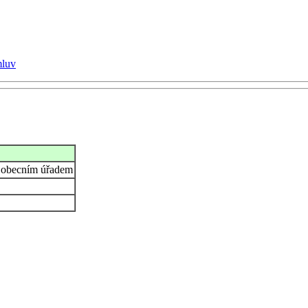
mluv
m obecním úřadem