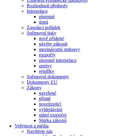
Usnesení Poslanecké sněmovny
Rozhodnutí předsedy
Interpelace
písemné
ústní
Zasedací pořádek
Sněmovní tisky
nově přidané
návrhy zákonů
mezinárodní smlouvy
rozpočty
písemné interpelace
zprávy
rejstříky
Sněmovní dokumenty
Dokumenty EU
Zákony
navržené
přijaté
novelizující
vyhledávání
státní rozpočet
Sbírka zákonů
Veřejnost a média
Navštivte nás