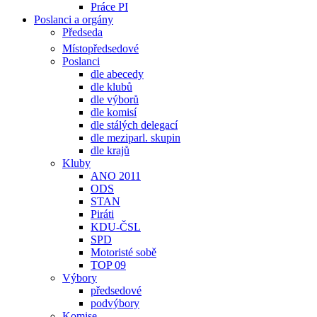
Práce PI
Poslanci a orgány
Předseda
Místopředsedové
Poslanci
dle abecedy
dle klubů
dle výborů
dle komisí
dle stálých delegací
dle meziparl. skupin
dle krajů
Kluby
ANO 2011
ODS
STAN
Piráti
KDU-ČSL
SPD
Motoristé sobě
TOP 09
Výbory
předsedové
podvýbory
Komise