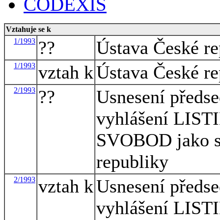
CODEXIS
Vztahuje se k
1/1993
??
Ústava České re
1/1993
vztah k
Ústava České re
2/1993
??
Usnesení předse
vyhlášení LI
SVOBOD jako so
republiky
2/1993
vztah k
Usnesení předse
vyhlášení LI