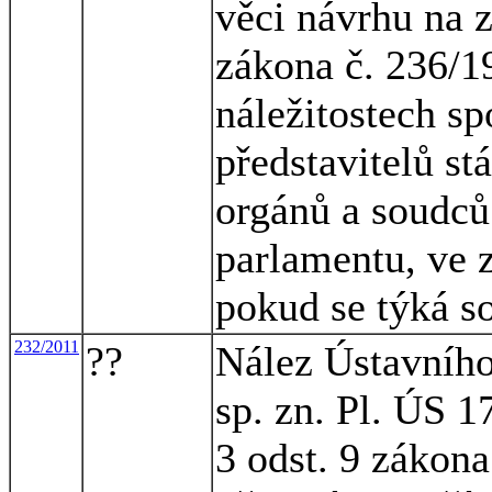
věci návrhu na z
zákona č. 236/19
náležitostech s
představitelů st
orgánů a soudců
parlamentu, ve 
pokud se týká s
232/2011
??
Nález Ústavního
sp. zn. Pl. ÚS 1
3 odst. 9 zákona