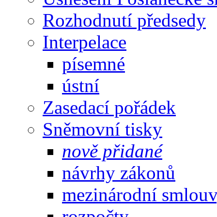
Rozhodnutí předsedy
Interpelace
písemné
ústní
Zasedací pořádek
Sněmovní tisky
nově přidané
návrhy zákonů
mezinárodní smlou
rozpočty