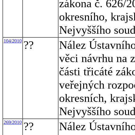
zákona č. 626/2
okresního, kraj
Nejvyššího soud
104/2010
??
Nález Ústavního
věci návrhu na 
části třicáté zák
veřejných rozpoč
okresních, kraj
Nejvyššího soud
269/2010
??
Nález Ústavního