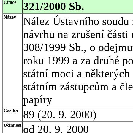
Citace
321/2000 Sb.
Název
Nález Ústavního soudu 
návrhu na zrušení části
308/1999 Sb., o odejmut
roku 1999 a za druhé po
státní moci a některých
státním zástupcům a čl
papíry
Částka
89 (20. 9. 2000)
Účinnost
od 20. 9. 2000