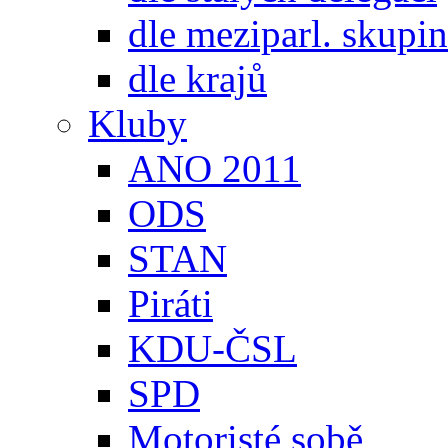
dle meziparl. skupin
dle krajů
Kluby
ANO 2011
ODS
STAN
Piráti
KDU-ČSL
SPD
Motoristé sobě