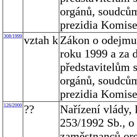
orgánů, soudcům
prezidia Komise
308/1999
vztah k
Zákon o odejmutí
roku 1999 a za 
představitelům s
orgánů, soudcům
prezidia Komise
126/2000
??
Nařízení vlády, 
253/1992 Sb., o
zaměstnanců org