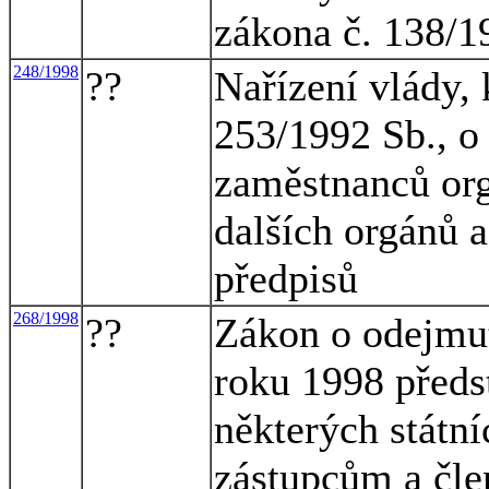
zákona č. 138/1
248/1998
??
Nařízení vlády, 
253/1992 Sb., o
zaměstnanců org
dalších orgánů a
předpisů
268/1998
??
Zákon o odejmutí
roku 1998 předs
některých státn
zástupcům a čle