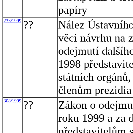
papíry
233/1999
??
Nález Ústavního
věci návrhu na z
odejmutí dalšího
1998 představit
státních orgánů
členům prezidia
308/1999
??
Zákon o odejmutí
roku 1999 a za 
představitelům s