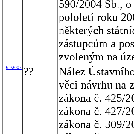
590/2004 Sb., o 
pololetí roku 20
některých státn
zástupcům a po
zvoleným na úz
65/2007
??
Nález Ústavního
věci návrhu na 
zákona č. 425/2
zákona č. 427/2
zákona č. 309/2