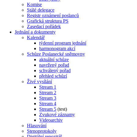
Komise
Stálé delegace
Registr oznámení poslanců
Grafická struktura PS
Zasedací pořádek
Jednání a dokumenty
Kalendář
týdenní program jednání
harmonogram akcí
Schůze Poslanecké sněmovny
aktuální schůze
navržený pořad
schválený pořad
přehled schůzí
Živé vysílání
Stream 1
Stream 2
Stream 3
Stream 4
Stream 5
(test)
Zvukové záznamy
Videoarchiv
Hlasování
Stenoprotokoly
Digitální repozitář