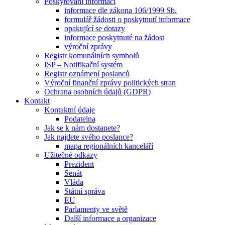
Poskytování informací
informace dle zákona 106/1999 Sb.
formulář žádosti o poskytnutí informace
opakující se dotazy
informace poskytnuté na žádost
výroční zprávy
Registr komunálních symbolů
ISP – Notifikační systém
Registr oznámení poslanců
Výroční finanční zprávy politických stran
Ochrana osobních údajů (GDPR)
Kontakt
Kontaktní údaje
Podatelna
Jak se k nám dostanete?
Jak najdete svého poslance?
mapa regionálních kanceláří
Užitečné odkazy
Prezident
Senát
Vláda
Státní správa
EU
Parlamenty ve světě
Další informace a organizace