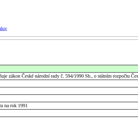
mluv
ňuje zákon České národní rady č. 594/1990 Sb., o státním rozpočtu Če
tu na rok 1991