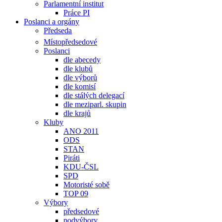
Parlamentní institut
Práce PI
Poslanci a orgány
Předseda
Místopředsedové
Poslanci
dle abecedy
dle klubů
dle výborů
dle komisí
dle stálých delegací
dle meziparl. skupin
dle krajů
Kluby
ANO 2011
ODS
STAN
Piráti
KDU-ČSL
SPD
Motoristé sobě
TOP 09
Výbory
předsedové
podvýbory