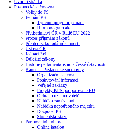
Úvodní stránka
Poslanecká sněmovna
Volby do PS
Jednání PS
Týdenní program jednání
Harmonogram akcí
Předsednictví ČR v Radě EU 2022
Proces příjímání zákonů
Přehled zákonodárné činnosti
Ústava ČR
Jednací řád
Důležité zákony
Historie parlamentarismu a české ústavnosti
Kancelář Poslanecké sněmovny
Organizační schéma
Poskytování informací
Veřejné zakázky
Projekty KPS podporované EU
Ochrana oznamovatelů
Nabídka zaměstnání
Nabídka nepotřebného majetku
Rozpočet PS
Studentské stáže
Parlamentní knihovna
Online katalog