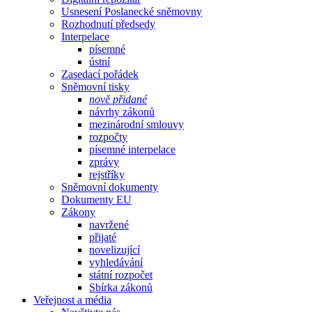
Usnesení Poslanecké sněmovny
Rozhodnutí předsedy
Interpelace
písemné
ústní
Zasedací pořádek
Sněmovní tisky
nově přidané
návrhy zákonů
mezinárodní smlouvy
rozpočty
písemné interpelace
zprávy
rejstříky
Sněmovní dokumenty
Dokumenty EU
Zákony
navržené
přijaté
novelizující
vyhledávání
státní rozpočet
Sbírka zákonů
Veřejnost a média