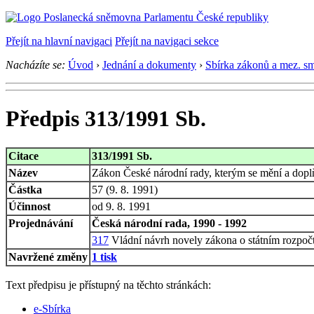
Přejít na hlavní navigaci
Přejít na navigaci sekce
Nacházíte se:
Úvod
›
Jednání a dokumenty
›
Sbírka zákonů a mez. s
Předpis 313/1991 Sb.
Citace
313/1991 Sb.
Název
Zákon České národní rady, kterým se mění a dopl
Částka
57 (9. 8. 1991)
Účinnost
od 9. 8. 1991
Projednávání
Česká národní rada, 1990 - 1992
317
Vládní návrh novely zákona o státním rozpoč
Navržené změny
1 tisk
Text předpisu je přístupný na těchto stránkách:
e-Sbírka