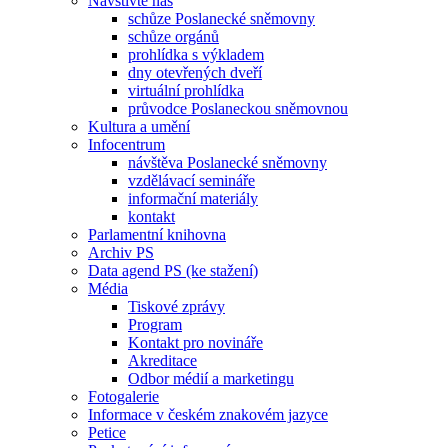
Navštivte nás
schůze Poslanecké sněmovny
schůze orgánů
prohlídka s výkladem
dny otevřených dveří
virtuální prohlídka
průvodce Poslaneckou sněmovnou
Kultura a umění
Infocentrum
návštěva Poslanecké sněmovny
vzdělávací semináře
informační materiály
kontakt
Parlamentní knihovna
Archiv PS
Data agend PS (ke stažení)
Média
Tiskové zprávy
Program
Kontakt pro novináře
Akreditace
Odbor médií a marketingu
Fotogalerie
Informace v českém znakovém jazyce
Petice