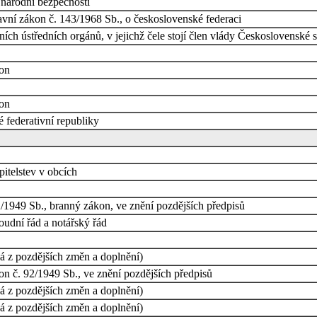
národní bezpečnosti
avní zákon č. 143/1968 Sb., o československé federaci
ích ústředních orgánů, v jejichž čele stojí člen vlády Československé s
kon
kon
federativní republiky
itelstev v obcích
/1949 Sb., branný zákon, ve znění pozdějších předpisů
udní řád a notářský řád
á z pozdějších změn a doplnění)
n č. 92/1949 Sb., ve znění pozdějších předpisů
á z pozdějších změn a doplnění)
á z pozdějších změn a doplnění)