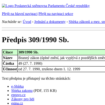
Přejít na hlavní navigaci
Přejít na navigaci sekce
Nacházíte se:
Úvod
›
Jednání a dokumenty
›
Sbírka zákonů a mez. s
Předpis 309/1990 Sb.
Citace
309/1990 Sb.
Název
Branný zákon (úplné znění, jak vyplývá z pozdějších změn
Částka
49 (27. 7. 1990)
Účinnost
od 27. 7. 1990, zrušeno dnem 1. 12. 1999
Text předpisu je přístupný na těchto stránkách:
e-Sbírka
Sbirka zakonu
(PDF, 155 KB)
epravo.cz
Zákony pro lidi
esipa.cz