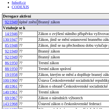
fulsoft.cz
CODEXIS
Derogace aktivní
92/1949
úplné znění
Branný zákon
Vztahuje se k
14/1946
??
Zákon o zvýšení státního příspěvku vyživova
130/1947
??
Zákon, jímž se mění ustanovení branného záko
85/1948
??
Zákon, jímž se na přechodnou dobu vylučuje p
92/1949
??
Branný zákon
92/1949
??
Branný zákon
86/1950
??
Trestní zákon
88/1950
??
Trestní zákon správní
19/1958
??
Zákon, kterým se mění a doplňuje branný zák
100/1960
??
Ústava Československé socialistické republik
40/1961
??
Zákon o obraně Československé socialistické 
140/1961
??
Trestní zákon
69/1967
??
Zákon o národních výborech
143/1968
??
Ústavní zákon o československé federaci