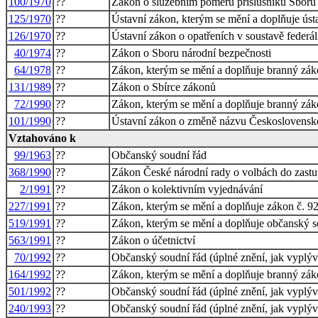
100/1970
??
Zákon o služebním poměru příslušníků Sboru 
125/1970
??
Ústavní zákon, kterým se mění a doplňuje úst
126/1970
??
Ústavní zákon o opatřeních v soustavě federáln
40/1974
??
Zákon o Sboru národní bezpečnosti
64/1978
??
Zákon, kterým se mění a doplňuje branný zá
131/1989
??
Zákon o Sbírce zákonů
72/1990
??
Zákon, kterým se mění a doplňuje branný zá
101/1990
??
Ústavní zákon o změně názvu Československé 
Vztahováno k
99/1963
??
Občanský soudní řád
368/1990
??
Zákon České národní rady o volbách do zastup
2/1991
??
Zákon o kolektivním vyjednávání
227/1991
??
Zákon, kterým se mění a doplňuje zákon č. 92
519/1991
??
Zákon, kterým se mění a doplňuje občanský so
563/1991
??
Zákon o účetnictví
70/1992
??
Občanský soudní řád (úplné znění, jak vyplýv
164/1992
??
Zákon, kterým se mění a doplňuje branný záko
501/1992
??
Občanský soudní řád (úplné znění, jak vyplýv
240/1993
??
Občanský soudní řád (úplné znění, jak vyplýv