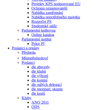
Projekty KPS podporované EU
Ochrana oznamovatelů
Nabídka zaměstnání
Nabídka nepotřebného majetku
Rozpočet PS
Studentské stáže
Parlamentní knihovna
Online katalog
Parlamentní institut
Práce PI
Poslanci a orgány
Předseda
Místopředsedové
Poslanci
dle abecedy
dle klubů
dle výborů
dle komisí
dle stálých delegací
dle meziparl. skupin
dle krajů
Kluby
ANO 2011
ODS