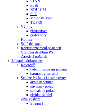
STAN
Piráti
KDU-ČSL
SPD
Motoristé sobě
TOP 09
Výbory
předsedové
podvýbory
Komise
Stálé delegace
Registr oznámení poslanců
Grafická struktura PS
Zasedací pořádek
Jednání a dokumenty
Kalendář
týdenní program jednání
harmonogram akcí
Schůze Poslanecké sněmovny
aktuální schůze
navržený pořad
schválený pořad
přehled schůzí
Živé vysílání
Stream 1