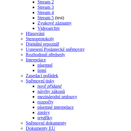
Stream 2
Stream 3
Stream 4
Stream 5
(test)
Zvukové záznamy
Videoarchiv
Hlasování
Stenoprotokoly
Digitální repozitář
Usnesení Poslanecké sněmovny
Rozhodnutí předsedy
Interpelace
písemné
ústní
Zasedací pořádek
Sněmovní tisky
nově přidané
návrhy zákonů
mezinárodní smlouvy
rozpočty
písemné interpelace
zprávy
rejstříky
Sněmovní dokumenty
Dokumenty EU