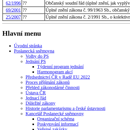
62/1996
??
Občanský soudní řád (úplné znění, jak vyplýv
69/2001
??
Úplné znění zákona č. 99/1963 Sb., občanský 
25/2007
??
Úplné znění zákona č. 2/1991 Sb., o kolektiv
Hlavní menu
Úvodní stránka
Poslanecká sněmovna
Volby do PS
Jednání PS
Týdenní program jednání
Harmonogram akcí
Předsednictví ČR v Radě EU 2022
Proces příjímání zákonů
Přehled zákonodárné činnosti
Ústava ČR
Jednací řád
Důležité zákony
Historie parlamentarismu a české ústavnosti
Kancelář Poslanecké sněmovny
Organizační schéma
Poskytování informací
Veřejné zakázky