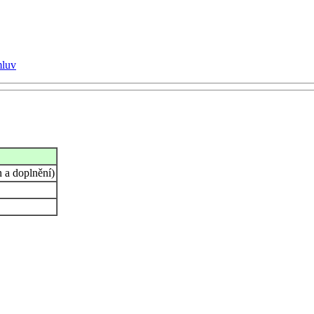
mluv
 a doplnění)