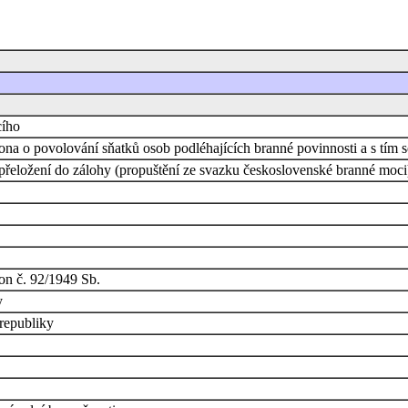
cího
na o povolování sňatků osob podléhajících branné povinnosti a s tím 
řeložení do zálohy (propuštění ze svazku československé branné moci)
on č. 92/1949 Sb.
y
republiky