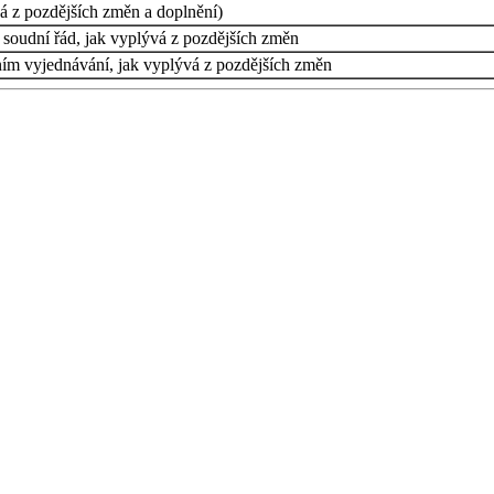
á z pozdějších změn a doplnění)
soudní řád, jak vyplývá z pozdějších změn
ním vyjednávání, jak vyplývá z pozdějších změn