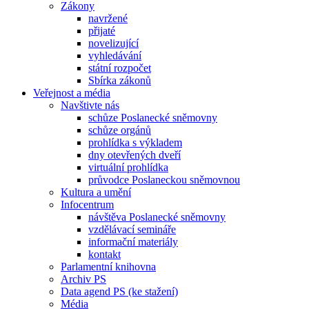
Zákony
navržené
přijaté
novelizující
vyhledávání
státní rozpočet
Sbírka zákonů
Veřejnost a média
Navštivte nás
schůze Poslanecké sněmovny
schůze orgánů
prohlídka s výkladem
dny otevřených dveří
virtuální prohlídka
průvodce Poslaneckou sněmovnou
Kultura a umění
Infocentrum
návštěva Poslanecké sněmovny
vzdělávací semináře
informační materiály
kontakt
Parlamentní knihovna
Archiv PS
Data agend PS (ke stažení)
Média