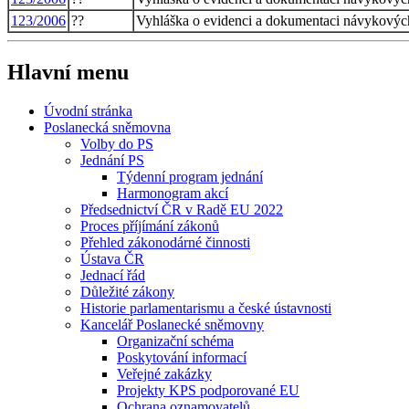
123/2006
??
Vyhláška o evidenci a dokumentaci návykových
Hlavní menu
Úvodní stránka
Poslanecká sněmovna
Volby do PS
Jednání PS
Týdenní program jednání
Harmonogram akcí
Předsednictví ČR v Radě EU 2022
Proces příjímání zákonů
Přehled zákonodárné činnosti
Ústava ČR
Jednací řád
Důležité zákony
Historie parlamentarismu a české ústavnosti
Kancelář Poslanecké sněmovny
Organizační schéma
Poskytování informací
Veřejné zakázky
Projekty KPS podporované EU
Ochrana oznamovatelů