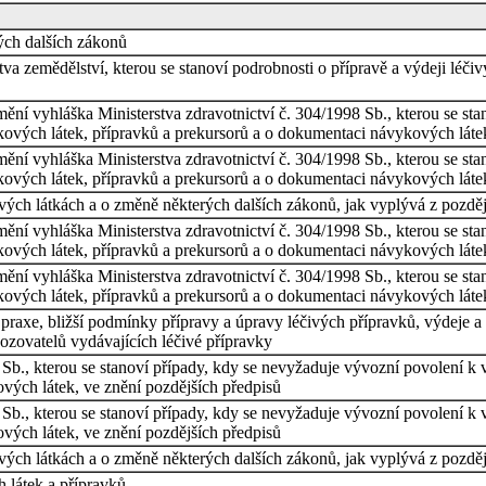
ých dalších zákonů
tva zemědělství, kterou se stanoví podrobnosti o přípravě a výdeji léči
 mění vyhláška Ministerstva zdravotnictví č. 304/1998 Sb., kterou se s
kových látek, přípravků a prekursorů a o dokumentaci návykových láte
 mění vyhláška Ministerstva zdravotnictví č. 304/1998 Sb., kterou se s
kových látek, přípravků a prekursorů a o dokumentaci návykových láte
vých látkách a o změně některých dalších zákonů, jak vyplývá z pozdě
 mění vyhláška Ministerstva zdravotnictví č. 304/1998 Sb., kterou se s
ových látek, přípravků a prekursorů a o dokumentaci návykových látek
 mění vyhláška Ministerstva zdravotnictví č. 304/1998 Sb., kterou se s
ových látek, přípravků a prekursorů a o dokumentaci návykových látek
 praxe, bližší podmínky přípravy a úpravy léčivých přípravků, výdeje a
ozovatelů vydávajících léčivé přípravky
 Sb., kterou se stanoví případy, kdy se nevyžaduje vývozní povolení 
vých látek, ve znění pozdějších předpisů
 Sb., kterou se stanoví případy, kdy se nevyžaduje vývozní povolení 
vých látek, ve znění pozdějších předpisů
vých látkách a o změně některých dalších zákonů, jak vyplývá z pozdě
 látek a přípravků