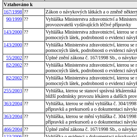
Vztahováno k
167/1998
??
Zákon o návykových látkách a o změně někter
90/1999
??
Vyhláška Ministerstva zdravotnictví a Ministers
provozovatelů vydávajících léčivé přípravky
143/2000
??
Vyhláška Ministerstva zdravotnictví, kterou se
pomocných látek, podrobnosti o evidenci návy
143/2000
??
Vyhláška Ministerstva zdravotnictví, kterou se
pomocných látek, podrobnosti o evidenci návy
55/2002
??
Úplné znění zákona č. 167/1998 Sb., o návyko
82/2002
??
Vyhláška Ministerstva zdravotnictví, kterou se
pomocných látek, podrobnosti o evidenci návyk
82/2002
??
Vyhláška Ministerstva zdravotnictví, kterou se
pomocných látek, podrobnosti o evidenci návyk
255/2003
??
Vyhláška, kterou se stanoví správná lékárenská
bližší podmínky provozu lékáren a dalších prov
363/2004
??
Vyhláška, kterou se mění vyhláška č. 304/1998
přípravků a prekursorů a o dokumentaci návyko
363/2004
??
Vyhláška, kterou se mění vyhláška č. 304/1998
přípravků a prekursorů a o dokumentaci návyko
466/2004
??
Úplné znění zákona č. 167/1998 Sb., o návyko
123/2006
??
Vyhláška o evidenci a dokumentaci návykových