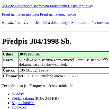
Přejít na hlavní navigaci
Přejít na navigaci sekce
Nacházíte se:
Úvod
›
Jednání a dokumenty
›
Sbírka zákonů a mez. s
Předpis 304/1998 Sb.
Citace
304/1998 Sb.
Název
Vyhláška Ministerstva zdravotnictví, kterou se stanoví p
dokumentaci návykových látek
Částka
106 (31. 12. 1998)
Účinnost
od 1. 1. 1999, zrušeno dnem 1. 5. 2006
Text předpisu je přístupný na těchto stránkách:
e-Sbírka
Sbirka zakonu
(PDF, 243 KB)
Sagit - InfoNet
epravo.cz