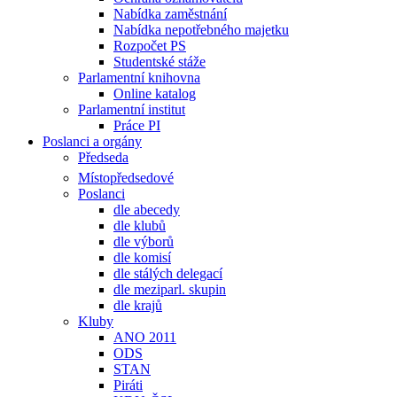
Nabídka zaměstnání
Nabídka nepotřebného majetku
Rozpočet PS
Studentské stáže
Parlamentní knihovna
Online katalog
Parlamentní institut
Práce PI
Poslanci a orgány
Předseda
Místopředsedové
Poslanci
dle abecedy
dle klubů
dle výborů
dle komisí
dle stálých delegací
dle meziparl. skupin
dle krajů
Kluby
ANO 2011
ODS
STAN
Piráti