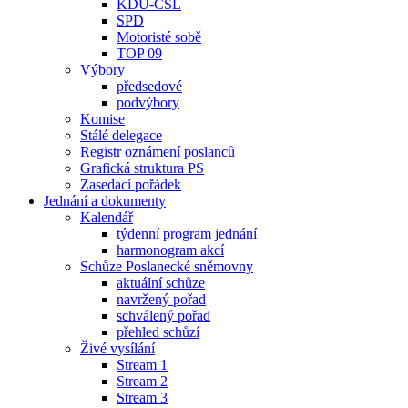
KDU-ČSL
SPD
Motoristé sobě
TOP 09
Výbory
předsedové
podvýbory
Komise
Stálé delegace
Registr oznámení poslanců
Grafická struktura PS
Zasedací pořádek
Jednání a dokumenty
Kalendář
týdenní program jednání
harmonogram akcí
Schůze Poslanecké sněmovny
aktuální schůze
navržený pořad
schválený pořad
přehled schůzí
Živé vysílání
Stream 1
Stream 2
Stream 3