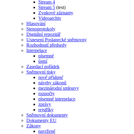
Stream 4
Stream 5
(test)
Zvukové záznamy
Videoarchiv
Hlasování
Stenoprotokoly
Digitální repozitář
Usnesení Poslanecké sněmovny
Rozhodnutí předsedy
Interpelace
písemné
ústní
Zasedací pořádek
Sněmovní tisky
nově přidané
návrhy zákonů
mezinárodní smlouvy
rozpočty
písemné interpelace
zprávy
rejstříky
Sněmovní dokumenty
Dokumenty EU
Zákony
navržené