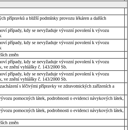
vých přípravků a bližší podmínky provozu lékáren a dalších
tanoví případy, kdy se nevyžaduje vývozní povolení k vývozu
k
tanoví případy, kdy se nevyžaduje vývozní povolení k vývozu
k
jších změn
tanoví případy, kdy se nevyžaduje vývozní povolení k vývozu
, ve znění vyhlášky č. 143/2000 Sb.
tanoví případy, kdy se nevyžaduje vývozní povolení k vývozu
, ve znění vyhlášky č. 143/2000 Sb.
 zacházení s léčivými přípravky ve zdravotnických zařízeních a
k vývozu pomocných látek, podrobnosti o evidenci návykových látek,
k vývozu pomocných látek, podrobnosti o evidenci návykových látek,
jších změn