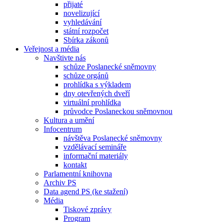
přijaté
novelizující
vyhledávání
státní rozpočet
Sbírka zákonů
Veřejnost a média
Navštivte nás
schůze Poslanecké sněmovny
schůze orgánů
prohlídka s výkladem
dny otevřených dveří
virtuální prohlídka
průvodce Poslaneckou sněmovnou
Kultura a umění
Infocentrum
návštěva Poslanecké sněmovny
vzdělávací semináře
informační materiály
kontakt
Parlamentní knihovna
Archiv PS
Data agend PS (ke stažení)
Média
Tiskové zprávy
Program