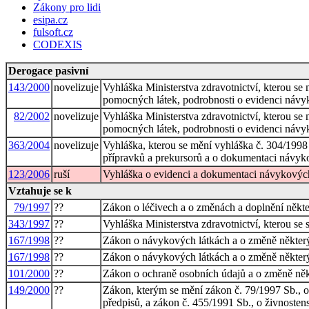
Zákony pro lidi
esipa.cz
fulsoft.cz
CODEXIS
Derogace pasivní
143/2000
novelizuje
Vyhláška Ministerstva zdravotnictví, kterou se
pomocných látek, podrobnosti o evidenci návy
82/2002
novelizuje
Vyhláška Ministerstva zdravotnictví, kterou se
pomocných látek, podrobnosti o evidenci návyk
363/2004
novelizuje
Vyhláška, kterou se mění vyhláška č. 304/1998
přípravků a prekursorů a o dokumentaci návyko
123/2006
ruší
Vyhláška o evidenci a dokumentaci návykových
Vztahuje se k
79/1997
??
Zákon o léčivech a o změnách a doplnění někte
343/1997
??
Vyhláška Ministerstva zdravotnictví, kterou se 
167/1998
??
Zákon o návykových látkách a o změně někter
167/1998
??
Zákon o návykových látkách a o změně někter
101/2000
??
Zákon o ochraně osobních údajů a o změně ně
149/2000
??
Zákon, kterým se mění zákon č. 79/1997 Sb., o 
předpisů, a zákon č. 455/1991 Sb., o živnoste