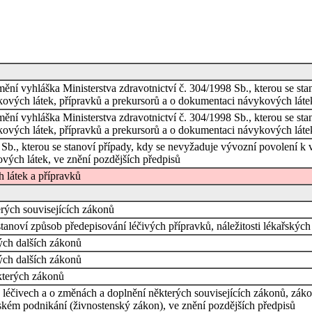
 mění vyhláška Ministerstva zdravotnictví č. 304/1998 Sb., kterou se s
kových látek, přípravků a prekursorů a o dokumentaci návykových láte
 mění vyhláška Ministerstva zdravotnictví č. 304/1998 Sb., kterou se s
ových látek, přípravků a prekursorů a o dokumentaci návykových látek
 Sb., kterou se stanoví případy, kdy se nevyžaduje vývozní povolení 
vých látek, ve znění pozdějších předpisů
 látek a přípravků
rých souvisejících zákonů
stanoví způsob předepisování léčivých přípravků, náležitosti lékařských
ých dalších zákonů
ých dalších zákonů
kterých zákonů
léčivech a o změnách a doplnění některých souvisejících zákonů, zákon 
nském podnikání (živnostenský zákon), ve znění pozdějších předpisů