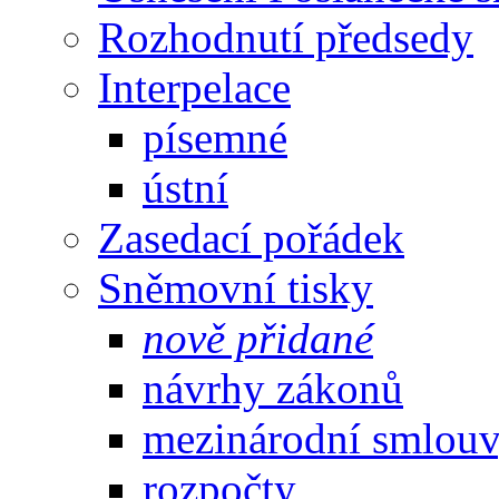
Rozhodnutí předsedy
Interpelace
písemné
ústní
Zasedací pořádek
Sněmovní tisky
nově přidané
návrhy zákonů
mezinárodní smlou
rozpočty