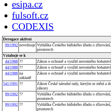
esipa.cz
fulsoft.cz
CODEXIS
Derogace aktivní
99/1992
novelizuje
Vyhláška Českého báňského úřadu o zřizování, 
prostorech
Vztahuje se k
44/1988
??
Zákon o ochraně a využití nerostného bohatství
44/1988
??
Zákon o ochraně a využití nerostného bohatství
44/1988
na
Zákon o ochraně a využití nerostného bohatství
základě
541/1991
??
Zákon České národní rady, kterým se mění a dop
zákon)
99/1992
??
Vyhláška Českého báňského úřadu o zřizování, 
prostorech
99/1992
??
Vyhláška Českého báňského úřadu o zřizování, 
prostorech