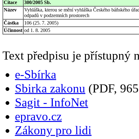
Citace
300/2005 Sb.
Název
Vyhláška, kterou se mění vyhláška Českého báňského úřadu č
odpadů v podzemních prostorech
Částka
106 (25. 7. 2005)
Účinnost
od 1. 8. 2005
Text předpisu je přístupný n
e-Sbírka
Sbirka zakonu
(PDF, 965
Sagit - InfoNet
epravo.cz
Zákony pro lidi