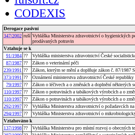
CODEXIS
Derogace pasivní
347/2002
ruší
Vyhláška Ministerstva zdravotnictví o hygienických p
prodávaných potravin
Vztahuje se k
91/1984
??
Vyhláška ministerstva zdravotnictví České socialisti
87/1987
??
Zákon o veterinární péči
239/1991
??
Zákon, kterým se mění a doplňuje zákon č. 87/1987 Sb
373/1991
??
Oznámení ministerstva zdravotnictví České republiky
79/1997
??
Zákon o léčivech a o změnách a doplnění některých s
110/1997
??
Zákon o potravinách a tabákových výrobcích a o změn
110/1997
??
Zákon o potravinách a tabákových výrobcích a o změn
292/1997
??
Vyhláška Ministerstva zdravotnictví o požadavcích na
294/1997
??
Vyhláška Ministerstva zdravotnictví o mikrobiologick
Vztahováno k
137/1998
??
Vyhláška Ministerstva pro místní rozvoj o obecných 