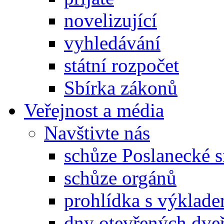
novelizující
vyhledávání
státní rozpočet
Sbírka zákonů
Veřejnost a média
Navštivte nás
schůze Poslanecké
schůze orgánů
prohlídka s výklad
dny otevřených dveř