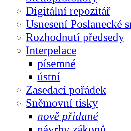
Digitální repozitář
Usnesení Poslanecké 
Rozhodnutí předsedy
Interpelace
písemné
ústní
Zasedací pořádek
Sněmovní tisky
nově přidané
návrhy zákonů