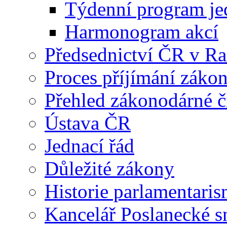
Týdenní program je
Harmonogram akcí
Předsednictví ČR v R
Proces příjímání záko
Přehled zákonodárné č
Ústava ČR
Jednací řád
Důležité zákony
Historie parlamentaris
Kancelář Poslanecké 