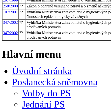
287/1999
??
Vyhláška Ministerstva zemědělství o veterinárních po
258/2000
??
Zákon o ochraně veřejného zdraví a o změně některýc
107/2001
??
Vyhláška Ministerstva zdravotnictví o hygienických p
činnostech epidemiologicky závažných
347/2002
??
Vyhláška Ministerstva zdravotnictví o hygienických p
prodávaných potravin
347/2002
??
Vyhláška Ministerstva zdravotnictví o hygienických p
prodávaných potravin
Hlavní menu
Úvodní stránka
Poslanecká sněmovna
Volby do PS
Jednání PS