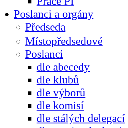
Práce PI
Poslanci a orgány
Předseda
Místopředsedové
Poslanci
dle abecedy
dle klubů
dle výborů
dle komisí
dle stálých delegací