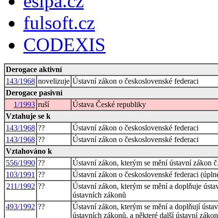
esipa.cz
fulsoft.cz
CODEXIS
Derogace aktivní
143/1968
novelizuje
Ústavní zákon o československé federaci
Derogace pasivní
1/1993
ruší
Ústava České republiky
Vztahuje se k
143/1968
??
Ústavní zákon o československé federaci
143/1968
??
Ústavní zákon o československé federaci
Vztahováno k
556/1990
??
Ústavní zákon, kterým se mění ústavní zákon č
103/1991
??
Ústavní zákon o československé federaci (úpln
211/1992
??
Ústavní zákon, kterým se mění a doplňuje ústav
ústavních zákonů
493/1992
??
Ústavní zákon, kterým se mění a doplňují ústav
ústavních zákonů, a některé další ústavní záko