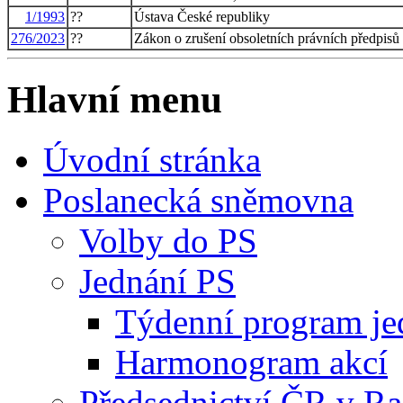
1/1993
??
Ústava České republiky
276/2023
??
Zákon o zrušení obsoletních právních předpisů
Hlavní menu
Úvodní stránka
Poslanecká sněmovna
Volby do PS
Jednání PS
Týdenní program je
Harmonogram akcí
Předsednictví ČR v R