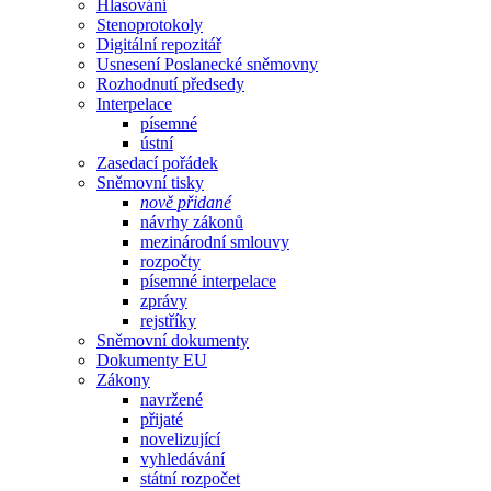
Hlasování
Stenoprotokoly
Digitální repozitář
Usnesení Poslanecké sněmovny
Rozhodnutí předsedy
Interpelace
písemné
ústní
Zasedací pořádek
Sněmovní tisky
nově přidané
návrhy zákonů
mezinárodní smlouvy
rozpočty
písemné interpelace
zprávy
rejstříky
Sněmovní dokumenty
Dokumenty EU
Zákony
navržené
přijaté
novelizující
vyhledávání
státní rozpočet