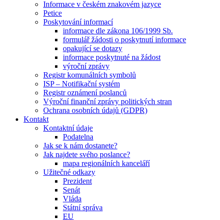
Informace v českém znakovém jazyce
Petice
Poskytování informací
informace dle zákona 106/1999 Sb.
formulář žádosti o poskytnutí informace
opakující se dotazy
informace poskytnuté na žádost
výroční zprávy
Registr komunálních symbolů
ISP – Notifikační systém
Registr oznámení poslanců
Výroční finanční zprávy politických stran
Ochrana osobních údajů (GDPR)
Kontakt
Kontaktní údaje
Podatelna
Jak se k nám dostanete?
Jak najdete svého poslance?
mapa regionálních kanceláří
Užitečné odkazy
Prezident
Senát
Vláda
Státní správa
EU