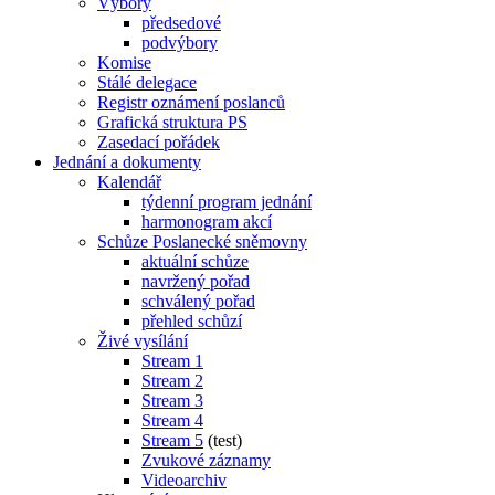
Výbory
předsedové
podvýbory
Komise
Stálé delegace
Registr oznámení poslanců
Grafická struktura PS
Zasedací pořádek
Jednání a dokumenty
Kalendář
týdenní program jednání
harmonogram akcí
Schůze Poslanecké sněmovny
aktuální schůze
navržený pořad
schválený pořad
přehled schůzí
Živé vysílání
Stream 1
Stream 2
Stream 3
Stream 4
Stream 5
(test)
Zvukové záznamy
Videoarchiv