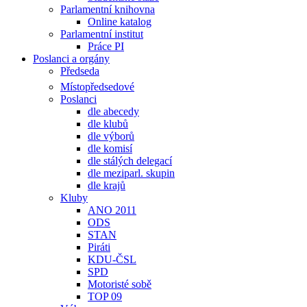
Parlamentní knihovna
Online katalog
Parlamentní institut
Práce PI
Poslanci a orgány
Předseda
Místopředsedové
Poslanci
dle abecedy
dle klubů
dle výborů
dle komisí
dle stálých delegací
dle meziparl. skupin
dle krajů
Kluby
ANO 2011
ODS
STAN
Piráti
KDU-ČSL
SPD
Motoristé sobě
TOP 09