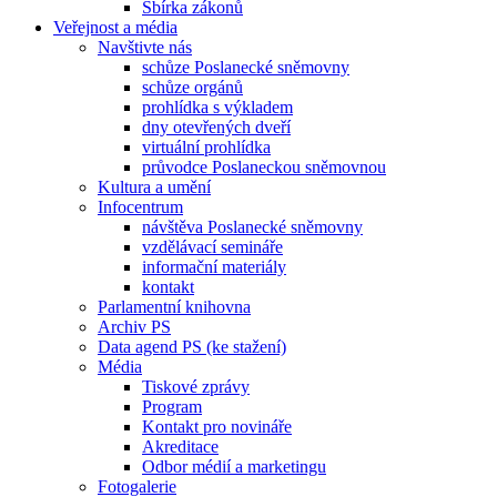
Sbírka zákonů
Veřejnost a média
Navštivte nás
schůze Poslanecké sněmovny
schůze orgánů
prohlídka s výkladem
dny otevřených dveří
virtuální prohlídka
průvodce Poslaneckou sněmovnou
Kultura a umění
Infocentrum
návštěva Poslanecké sněmovny
vzdělávací semináře
informační materiály
kontakt
Parlamentní knihovna
Archiv PS
Data agend PS (ke stažení)
Média
Tiskové zprávy
Program
Kontakt pro novináře
Akreditace
Odbor médií a marketingu
Fotogalerie