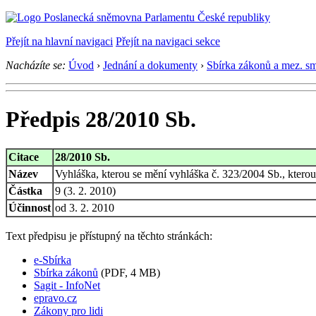
Přejít na hlavní navigaci
Přejít na navigaci sekce
Nacházíte se:
Úvod
›
Jednání a dokumenty
›
Sbírka zákonů a mez. s
Předpis 28/2010 Sb.
Citace
28/2010 Sb.
Název
Vyhláška, kterou se mění vyhláška č. 323/2004 Sb., kterou
Částka
9 (3. 2. 2010)
Účinnost
od 3. 2. 2010
Text předpisu je přístupný na těchto stránkách:
e-Sbírka
Sbírka zákonů
(PDF, 4 MB)
Sagit - InfoNet
epravo.cz
Zákony pro lidi