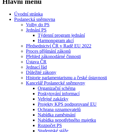
Hlavní menu
Úvodní stránka
Poslanecká sněmovna
Volby do PS
Jednání PS
Týdenní program jednání
Harmonogram akcí
Předsednictví ČR v Radě EU 2022
Proces příjímání zákonů
Přehled zákonodárné činnosti
Ústava ČR
Jednací řád
Důležité zákony
Historie parlamentarismu a české ústavnosti
Kancelář Poslanecké sněmovny
Organizační schéma
Poskytování informací
Veřejné zakázky
Projekty KPS podporované EU
Ochrana oznamovatelů
Nabídka zaměstnání
Nabídka nepotřebného majetku
Rozpočet PS
Studentské stáže