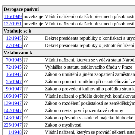
Derogace pasivní
116/1949
novelizuje
Vládní nařízení o dalších přesunech působnosti
122/1951
novelizuje
Vládní nařízení o dalších přesunech působnosti
Vztahuje se k
12/1945
??
Dekret presidenta republiky o konfiskaci a ur
27/1945
??
Dekret presidenta republiky o jednotném řízení 
Vztahováno k
70/1945
??
Vládní nařízení, kterým se vydává statut Náro
72/1945
??
Vyhláška o statutu osídlovacího úřadu v Praze
16/1947
??
Zákon o umístění a jiném zaopatření zaměstna
55/1947
??
Zákon o pomoci rolníkům při uskutečňování z
90/1947
??
Zákon o provedení knihovního pořádku stran ko
106/1947
??
Vládní nařízení o přídělu drobných konfiskova
139/1947
??
Zákon o rozdělení pozůstalostí se zemědělský
142/1947
??
Zákon o revizi první pozemkové reformy
143/1947
??
Zákon o převodu vlastnictví majetku hlubock
225/1947
??
Zákon o myslivosti
1/1948
??
Vládní nařízení, kterým se provádí některá us