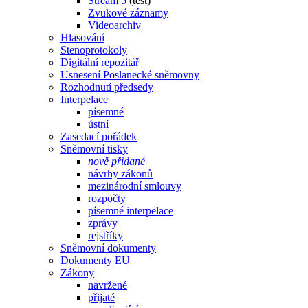
Stream 5
(test)
Zvukové záznamy
Videoarchiv
Hlasování
Stenoprotokoly
Digitální repozitář
Usnesení Poslanecké sněmovny
Rozhodnutí předsedy
Interpelace
písemné
ústní
Zasedací pořádek
Sněmovní tisky
nově přidané
návrhy zákonů
mezinárodní smlouvy
rozpočty
písemné interpelace
zprávy
rejstříky
Sněmovní dokumenty
Dokumenty EU
Zákony
navržené
přijaté