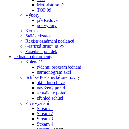
Motoristé sobě
TOP 09
Výbory
předsedové
podvýbory
Komise
Stálé delegace
Registr oznámení poslanců
Grafická struktura PS
Zasedací pořádek
Jednání a dokumenty
Kalendář
týdenní program jednání
harmonogram akcí
Schůze Poslanecké sněmovny
aktuální schůze
navržený pořad
schválený pořad
přehled schůzí
Živé vysílání
Stream 1
Stream 2
Stream 3
Stream 4