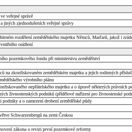
 ve veřejné správě
 a jiných zjednodušeních veřejné správy
ychleném rozdělení zemědělského majetku Němců, Maďarů, jakož i zrád
vnitřního osídlení
dního pozemkového fondu při ministerstvu zemědělství
nců na zkonfiskovaném zemědělském majetku a jejich rodinných příslu
emědělského výrobního plánu
nfiskovaného nepřátelského majetku a o úpravě některých právních po
ných živnostenských podniků (přídělové nařízení pro živnostenské pod
mi podniky a o zamezení drobení zemědělské půdy
é větve Schwarzenbergů na zemi Českou
tanovení zákona o revizi první pozemkové reformy