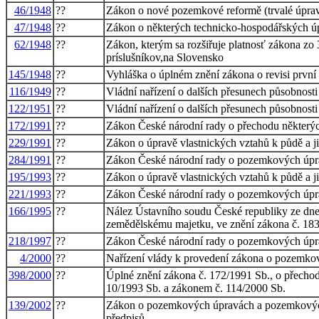
46/1948
??
Zákon o nové pozemkové reformě (trvalé úpravě
47/1948
??
Zákon o některých technicko-hospodářských ú
62/1948
??
Zákon, kterým sa rozšiřuje platnosť zákona zo
príslušníkov,na Slovensko
145/1948
??
Vyhláška o úplném znění zákona o revisi prvn
116/1949
??
Vládní nařízení o dalších přesunech působnosti
122/1951
??
Vládní nařízení o dalších přesunech působnosti
172/1991
??
Zákon České národní rady o přechodu některých
229/1991
??
Zákon o úpravě vlastnických vztahů k půdě a
284/1991
??
Zákon České národní rady o pozemkových úp
195/1993
??
Zákon o úpravě vlastnických vztahů k půdě a 
221/1993
??
Zákon České národní rady o pozemkových úpra
166/1995
??
Nález Ústavního soudu České republiky ze dne 
zemědělskému majetku, ve znění zákona č. 18
218/1997
??
Zákon České národní rady o pozemkových úpra
4/2000
??
Nařízení vlády k provedení zákona o pozemk
398/2000
??
Úplné znění zákona č. 172/1991 Sb., o přechod
10/1993 Sb. a zákonem č. 114/2000 Sb.
139/2002
??
Zákon o pozemkových úpravách a pozemkových 
předpisů