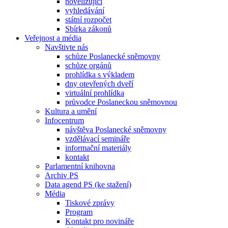
novelizující
vyhledávání
státní rozpočet
Sbírka zákonů
Veřejnost a média
Navštivte nás
schůze Poslanecké sněmovny
schůze orgánů
prohlídka s výkladem
dny otevřených dveří
virtuální prohlídka
průvodce Poslaneckou sněmovnou
Kultura a umění
Infocentrum
návštěva Poslanecké sněmovny
vzdělávací semináře
informační materiály
kontakt
Parlamentní knihovna
Archiv PS
Data agend PS (ke stažení)
Média
Tiskové zprávy
Program
Kontakt pro novináře