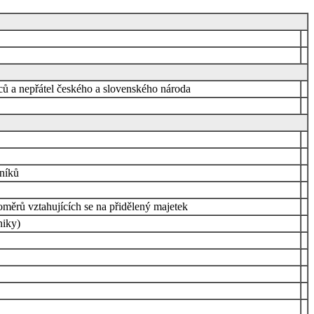
ců a nepřátel českého a slovenského národa
šníků
měrů vztahujících se na přidělený majetek
niky)