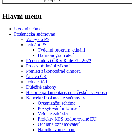
Hlavní menu
Úvodní stránka
Poslanecká sněmovna
Volby do PS
Jednání PS
Týdenní program jednání
Harmonogram akcí
Předsednictví ČR v Radě EU 2022
Proces příjímání zákonů
Přehled zákonodárné činnosti
Ústava ČR
Jednací řád
Důležité zákony
Historie parlamentarismu a české ústavnosti
Kancelář Poslanecké sněmovny
Organizační schéma
Poskytování informací
Veřejné zakázky
Projekty KPS podporované EU
Ochrana oznamovatelů
Nabídka zaměstnání