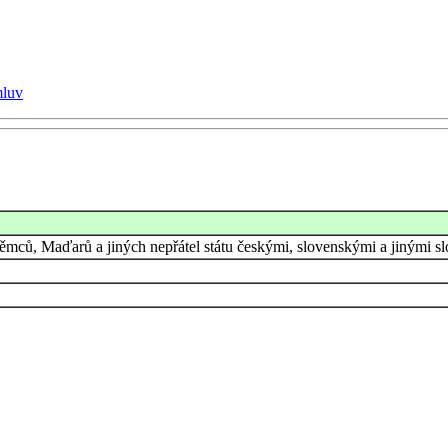
mluv
ěmců, Maďarů a jiných nepřátel státu českými, slovenskými a jinými 