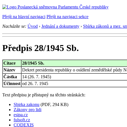
Přejít na hlavní navigaci
Přejít na navigaci sekce
Nacházíte se:
Úvod
›
Jednání a dokumenty
›
Sbírka zákonů a mez. s
Předpis 28/1945 Sb.
Citace
28/1945 Sb.
Název
Dekret presidenta republiky o osídlení zemědělské půdy N
Částka
14 (26. 7. 1945)
Účinnost
od 26. 7. 1945
Text předpisu je přístupný na těchto stránkách:
Sbirka zakonu
(PDF, 294 KB)
Zákony pro lidi
esipa.cz
fulsoft.cz
CODEXIS