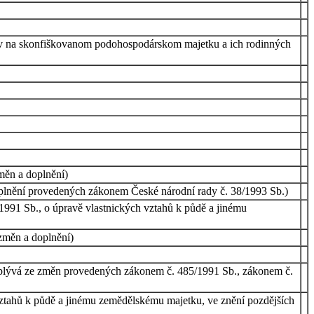
ncov na skonfiškovanom podohospodárskom majetku a ich rodinných
měn a doplnění)
lnění provedených zákonem České národní rady č. 38/1993 Sb.)
1991 Sb., o úpravě vlastnických vztahů k půdě a jinému
změn a doplnění)
 vyplývá ze změn provedených zákonem č. 485/1991 Sb., zákonem č.
tahů k půdě a jinému zemědělskému majetku, ve znění pozdějších