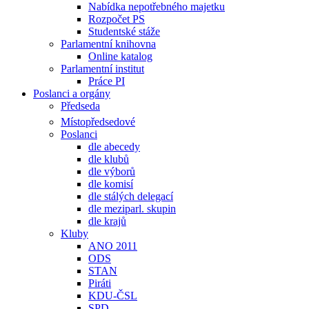
Nabídka nepotřebného majetku
Rozpočet PS
Studentské stáže
Parlamentní knihovna
Online katalog
Parlamentní institut
Práce PI
Poslanci a orgány
Předseda
Místopředsedové
Poslanci
dle abecedy
dle klubů
dle výborů
dle komisí
dle stálých delegací
dle meziparl. skupin
dle krajů
Kluby
ANO 2011
ODS
STAN
Piráti
KDU-ČSL
SPD