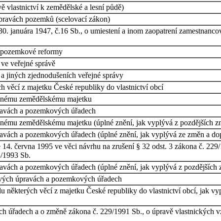
 vlastnictví k zemědělské a lesní půdě)
pravách pozemků (scelovací zákon)
 30. januára 1947, č.16 Sb., o umiestení a inom zaopatrení zamestna
í pozemkové reformy
 ve veřejné správě
 a jiných zjednodušeních veřejné správy
 věcí z majetku České republiky do vlastnictví obcí
 jinému zemědělskému majetku
ravách a pozemkových úřadech
jinému zemědělskému majetku (úplné znění, jak vyplývá z pozdějších z
vách a pozemkových úřadech (úplné znění, jak vyplývá ze změn a dop
14. června 1995 ve věci návrhu na zrušení § 32 odst. 3 zákona č. 229/
3/1993 Sb.
vách a pozemkových úřadech (úplné znění, jak vyplývá z pozdějších 
ových úpravách a pozemkových úřadech
u některých věcí z majetku České republiky do vlastnictví obcí, jak
úřadech a o změně zákona č. 229/1991 Sb., o úpravě vlastnických vz