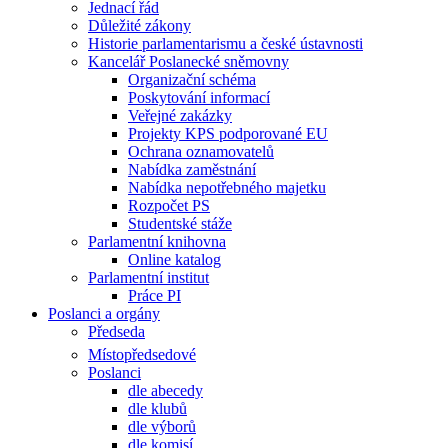
Jednací řád
Důležité zákony
Historie parlamentarismu a české ústavnosti
Kancelář Poslanecké sněmovny
Organizační schéma
Poskytování informací
Veřejné zakázky
Projekty KPS podporované EU
Ochrana oznamovatelů
Nabídka zaměstnání
Nabídka nepotřebného majetku
Rozpočet PS
Studentské stáže
Parlamentní knihovna
Online katalog
Parlamentní institut
Práce PI
Poslanci a orgány
Předseda
Místopředsedové
Poslanci
dle abecedy
dle klubů
dle výborů
dle komisí