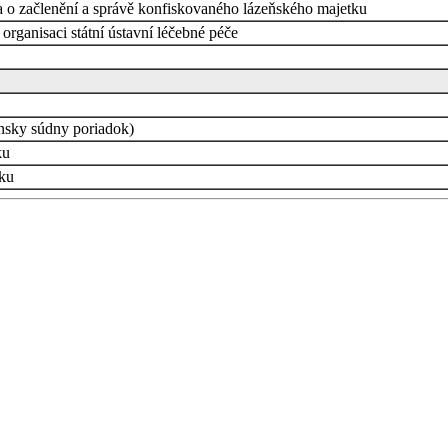
 a o začlenění a správě konfiskovaného lázeňského majetku
organisaci státní ústavní léčebné péče
nsky súdny poriadok)
ku
ku