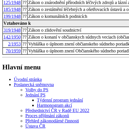
125/1948
??
Zákon o znárodnění přírodních léčivých zdrojů a lázní
185/1948
??
Zákon o zestátnění léčebných a ošetřovacích ústavů a o 
199/1948
??
Zákon o komunálních podnicích
Vztahováno k
319/1948
??
Zákon o zlidovění soudnictví
142/1950
??
Zákon o konaní v občianskych súdnych veciach (občia
2/1953
??
Vyhláška o úplnom znení občianskeho súdneho poriad
70/1959
??
Vyhláška o úplnom znení Občianského súdneho poriad
Hlavní menu
Úvodní stránka
Poslanecká sněmovna
Volby do PS
Jednání PS
Týdenní program jednání
Harmonogram akcí
Předsednictví ČR v Radě EU 2022
Proces příjímání zákonů
Přehled zákonodárné činnosti
Ústava ČR