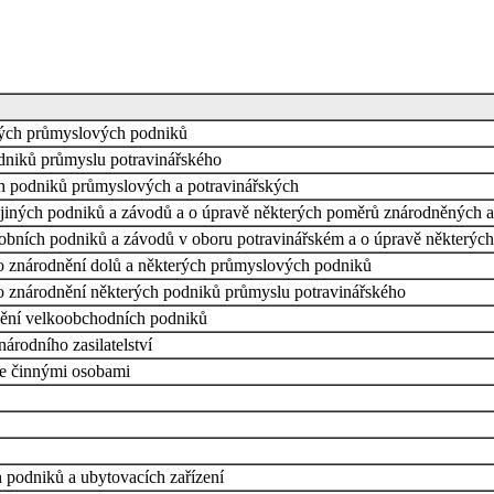
erých průmyslových podniků
odniků průmyslu potravinářského
h podniků průmyslových a potravinářských
 jiných podniků a závodů a o úpravě některých poměrů znárodněných 
robních podniků a závodů v oboru potravinářském a o úpravě některýc
 o znárodnění dolů a některých průmyslových podniků
 o znárodnění některých podniků průmyslu potravinářského
nění velkoobchodních podniků
árodního zasilatelství
ce činnými osobami
 podniků a ubytovacích zařízení