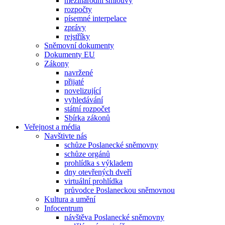
mezinárodní smlouvy
rozpočty
písemné interpelace
zprávy
rejstříky
Sněmovní dokumenty
Dokumenty EU
Zákony
navržené
přijaté
novelizující
vyhledávání
státní rozpočet
Sbírka zákonů
Veřejnost a média
Navštivte nás
schůze Poslanecké sněmovny
schůze orgánů
prohlídka s výkladem
dny otevřených dveří
virtuální prohlídka
průvodce Poslaneckou sněmovnou
Kultura a umění
Infocentrum
návštěva Poslanecké sněmovny