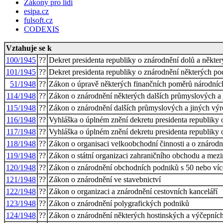
Zákony pro lidi
esipa.cz
fulsoft.cz
CODEXIS
Vztahuje se k
100/1945
??
Dekret presidenta republiky o znárodnění dolů a někt
101/1945
??
Dekret presidenta republiky o znárodnění některých p
51/1948
??
Zákon o úpravě některých finančních poměrů národníc
114/1948
??
Zákon o znárodnění některých dalších průmyslových a
115/1948
??
Zákon o znárodnění dalších průmyslových a jiných vý
116/1948
??
Vyhláška o úplném znění dekretu presidenta republiky
117/1948
??
Vyhláška o úplném znění dekretu presidenta republiky
118/1948
??
Zákon o organisaci velkoobchodní činnosti a o znárod
119/1948
??
Zákon o státní organizaci zahraničního obchodu a mezin
120/1948
??
Zákon o znárodnění obchodních podniků s 50 nebo ví
121/1948
??
Zákon o znárodnění ve stavebnictví
122/1948
??
Zákon o organizaci a znárodnění cestovních kanceláří
123/1948
??
Zákon o znárodnění polygrafických podniků
124/1948
??
Zákon o znárodnění některých hostinských a výčepních