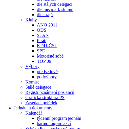
dle stálých delegací
dle meziparl. skupin
dle krajů
Kluby
ANO 2011
ODS
STAN
Piráti
KDU-ČSL
SPD
Motoristé sobě
TOP 09
Výbory
předsedové
podvýbory
Komise
Stálé delegace
Registr oznámení poslanců
Grafická struktura PS
Zasedací pořádek
Jednání a dokumenty
Kalendář
týdenní program jednání
harmonogram akcí
Schůze Poslanecké sněmovny