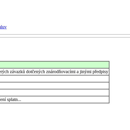
mluv
terých závazků dotčených znárodňovacími a jinými předpisy
ní splatn...