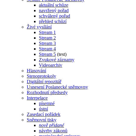
aktuální schůze
navržený pořad
schválený pořad
přehled schůzí
Živé vysílání
Stream 1
Stream 2
Stream 3
Stream 4
Stream 5
(test)
Zvukové záznamy
Videoarchiv
Hlasování
Stenoprotokoly
Digitální repozitář
Usnesení Poslanecké sněmovny
Rozhodnutí předsedy
Interpelace
písemné
ústní
Zasedací pořádek
Sněmovní tisky
nově přidané
návrhy zákonů