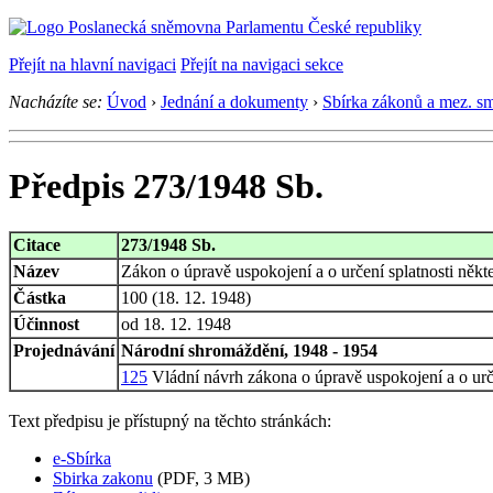
Přejít na hlavní navigaci
Přejít na navigaci sekce
Nacházíte se:
Úvod
›
Jednání a dokumenty
›
Sbírka zákonů a mez. s
Předpis 273/1948 Sb.
Citace
273/1948 Sb.
Název
Zákon o úpravě uspokojení a o určení splatnosti něk
Částka
100 (18. 12. 1948)
Účinnost
od 18. 12. 1948
Projednávání
Národní shromáždění, 1948 - 1954
125
Vládní návrh zákona o úpravě uspokojení a o urče
Text předpisu je přístupný na těchto stránkách:
e-Sbírka
Sbirka zakonu
(PDF, 3 MB)