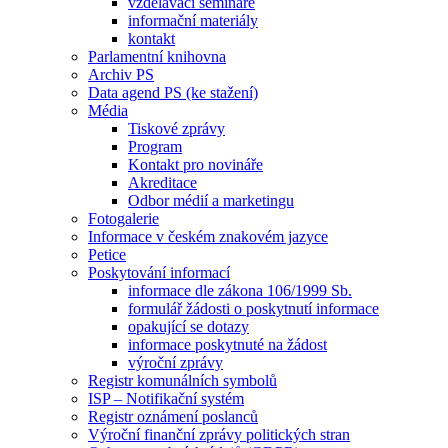
vzdělávací semináře
informační materiály
kontakt
Parlamentní knihovna
Archiv PS
Data agend PS (ke stažení)
Média
Tiskové zprávy
Program
Kontakt pro novináře
Akreditace
Odbor médií a marketingu
Fotogalerie
Informace v českém znakovém jazyce
Petice
Poskytování informací
informace dle zákona 106/1999 Sb.
formulář žádosti o poskytnutí informace
opakující se dotazy
informace poskytnuté na žádost
výroční zprávy
Registr komunálních symbolů
ISP – Notifikační systém
Registr oznámení poslanců
Výroční finanční zprávy politických stran