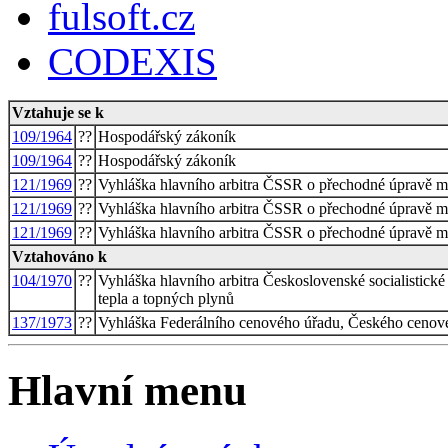
fulsoft.cz
CODEXIS
Vztahuje se k
109/1964
??
Hospodářský zákoník
109/1964
??
Hospodářský zákoník
121/1969
??
Vyhláška hlavního arbitra ČSSR o přechodné úpravě ma
121/1969
??
Vyhláška hlavního arbitra ČSSR o přechodné úpravě ma
121/1969
??
Vyhláška hlavního arbitra ČSSR o přechodné úpravě ma
Vztahováno k
104/1970
??
Vyhláška hlavního arbitra Československé socialistick
tepla a topných plynů
137/1973
??
Vyhláška Federálního cenového úřadu, Českého cenov
Hlavní menu