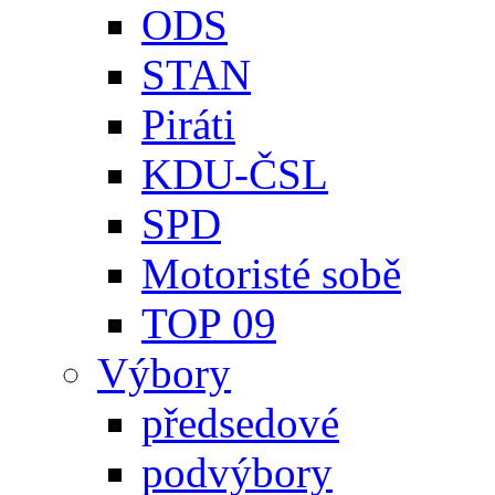
ODS
STAN
Piráti
KDU-ČSL
SPD
Motoristé sobě
TOP 09
Výbory
předsedové
podvýbory