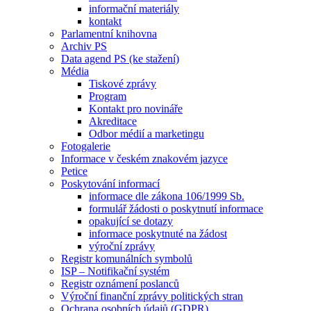
informační materiály
kontakt
Parlamentní knihovna
Archiv PS
Data agend PS (ke stažení)
Média
Tiskové zprávy
Program
Kontakt pro novináře
Akreditace
Odbor médií a marketingu
Fotogalerie
Informace v českém znakovém jazyce
Petice
Poskytování informací
informace dle zákona 106/1999 Sb.
formulář žádosti o poskytnutí informace
opakující se dotazy
informace poskytnuté na žádost
výroční zprávy
Registr komunálních symbolů
ISP – Notifikační systém
Registr oznámení poslanců
Výroční finanční zprávy politických stran
Ochrana osobních údajů (GDPR)