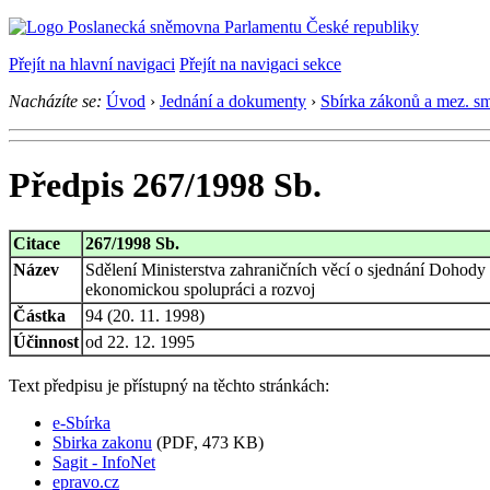
Přejít na hlavní navigaci
Přejít na navigaci sekce
Nacházíte se:
Úvod
›
Jednání a dokumenty
›
Sbírka zákonů a mez. s
Předpis 267/1998 Sb.
Citace
267/1998 Sb.
Název
Sdělení Ministerstva zahraničních věcí o sjednání Dohod
ekonomickou spolupráci a rozvoj
Částka
94 (20. 11. 1998)
Účinnost
od 22. 12. 1995
Text předpisu je přístupný na těchto stránkách:
e-Sbírka
Sbirka zakonu
(PDF, 473 KB)
Sagit - InfoNet
epravo.cz