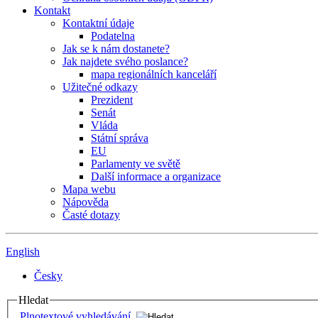
Kontakt
Kontaktní údaje
Podatelna
Jak se k nám dostanete?
Jak najdete svého poslance?
mapa regionálních kanceláří
Užitečné odkazy
Prezident
Senát
Vláda
Státní správa
EU
Parlamenty ve světě
Další informace a organizace
Mapa webu
Nápověda
Časté dotazy
English
Česky
Hledat
Plnotextové vyhledávání