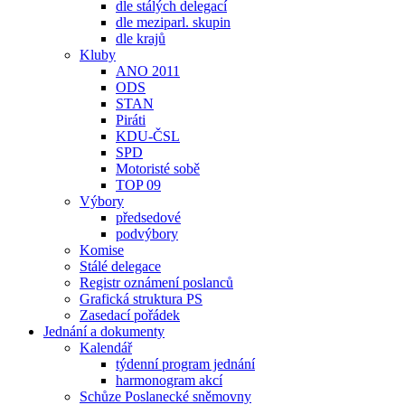
dle stálých delegací
dle meziparl. skupin
dle krajů
Kluby
ANO 2011
ODS
STAN
Piráti
KDU-ČSL
SPD
Motoristé sobě
TOP 09
Výbory
předsedové
podvýbory
Komise
Stálé delegace
Registr oznámení poslanců
Grafická struktura PS
Zasedací pořádek
Jednání a dokumenty
Kalendář
týdenní program jednání
harmonogram akcí
Schůze Poslanecké sněmovny