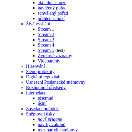
aktuální schůze
navržený pořad
schválený pořad
přehled schůzí
Živé vysílání
Stream 1
Stream 2
Stream 3
Stream 4
Stream 5
(test)
Zvukové záznamy
Videoarchiv
Hlasování
Stenoprotokoly
Digitální repozitář
Usnesení Poslanecké sněmovny
Rozhodnutí předsedy
Interpelace
písemné
ústní
Zasedací pořádek
Sněmovní tisky
nově přidané
návrhy zákonů
mezinárodní smlouvy