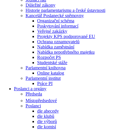
Důležité zákony
Historie parlamentarismu a české ústavnosti
Kancelář Poslanecké sněmovny
Organizační schéma
Poskytování informací
Veřejné zakázky
Projekty KPS podporované EU
Ochrana oznamovatelů
Nabídka zaměstnání
Nabídka nepotřebného majetku
Rozpočet PS
Studentské stáže
Parlamentní knihovna
Online katalog
Parlamentní institut
Práce PI
Poslanci a orgány
Předseda
Místopředsedové
Poslanci
dle abecedy
dle klubů
dle výborů
dle komisí