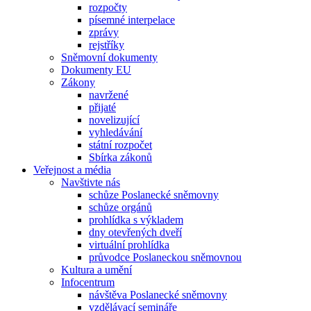
rozpočty
písemné interpelace
zprávy
rejstříky
Sněmovní dokumenty
Dokumenty EU
Zákony
navržené
přijaté
novelizující
vyhledávání
státní rozpočet
Sbírka zákonů
Veřejnost a média
Navštivte nás
schůze Poslanecké sněmovny
schůze orgánů
prohlídka s výkladem
dny otevřených dveří
virtuální prohlídka
průvodce Poslaneckou sněmovnou
Kultura a umění
Infocentrum
návštěva Poslanecké sněmovny
vzdělávací semináře