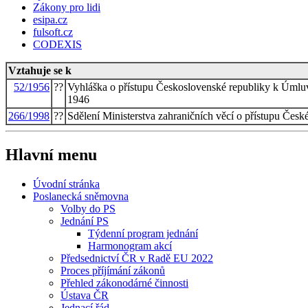
Zákony pro lidi
esipa.cz
fulsoft.cz
CODEXIS
Vztahuje se k
52/1956
??
Vyhláška o přístupu Československé republiky k Úmlu
1946
266/1998
??
Sdělení Ministerstva zahraničních věcí o přístupu Čes
Hlavní menu
Úvodní stránka
Poslanecká sněmovna
Volby do PS
Jednání PS
Týdenní program jednání
Harmonogram akcí
Předsednictví ČR v Radě EU 2022
Proces příjímání zákonů
Přehled zákonodárné činnosti
Ústava ČR
Jednací řád