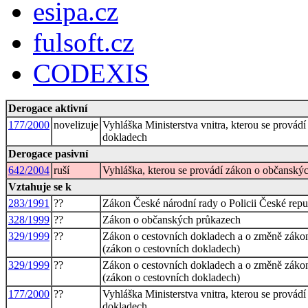
esipa.cz
fulsoft.cz
CODEXIS
Derogace aktivní
177/2000
novelizuje
Vyhláška Ministerstva vnitra, kterou se prová
dokladech
Derogace pasivní
642/2004
ruší
Vyhláška, kterou se provádí zákon o občanský
Vztahuje se k
283/1991
??
Zákon České národní rady o Policii České repu
328/1999
??
Zákon o občanských průkazech
329/1999
??
Zákon o cestovních dokladech a o změně zákona
(zákon o cestovních dokladech)
329/1999
??
Zákon o cestovních dokladech a o změně zákona
(zákon o cestovních dokladech)
177/2000
??
Vyhláška Ministerstva vnitra, kterou se prová
dokladech