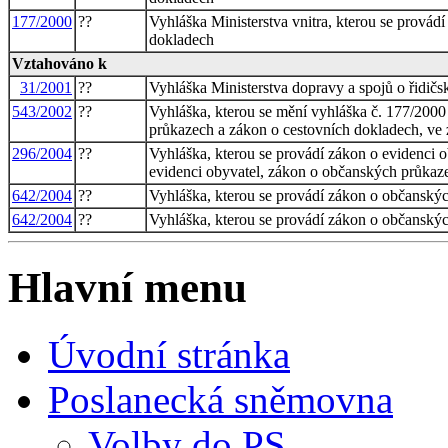
177/2000
??
Vyhláška Ministerstva vnitra, kterou se prová
dokladech
Vztahováno k
31/2001
??
Vyhláška Ministerstva dopravy a spojů o řidičsk
543/2002
??
Vyhláška, kterou se mění vyhláška č. 177/2000
průkazech a zákon o cestovních dokladech, ve 
296/2004
??
Vyhláška, kterou se provádí zákon o evidenci o
evidenci obyvatel, zákon o občanských průkaze
642/2004
??
Vyhláška, kterou se provádí zákon o občanský
642/2004
??
Vyhláška, kterou se provádí zákon o občanský
Hlavní menu
Úvodní stránka
Poslanecká sněmovna
Volby do PS