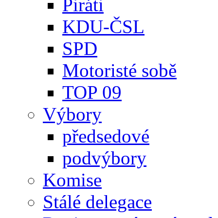
Piráti
KDU-ČSL
SPD
Motoristé sobě
TOP 09
Výbory
předsedové
podvýbory
Komise
Stálé delegace