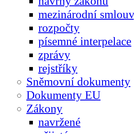
návrhy zákonů
mezinárodní smlou
rozpočty
písemné interpelace
zprávy
rejstříky
Sněmovní dokumenty
Dokumenty EU
Zákony
navržené