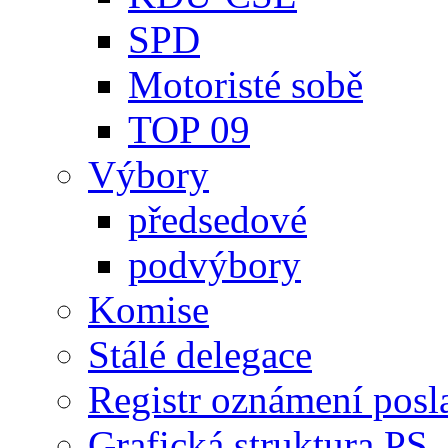
SPD
Motoristé sobě
TOP 09
Výbory
předsedové
podvýbory
Komise
Stálé delegace
Registr oznámení posl
Grafická struktura PS