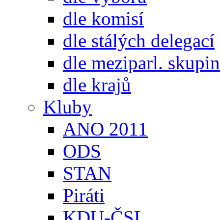
dle komisí
dle stálých delegací
dle meziparl. skupin
dle krajů
Kluby
ANO 2011
ODS
STAN
Piráti
KDU-ČSL