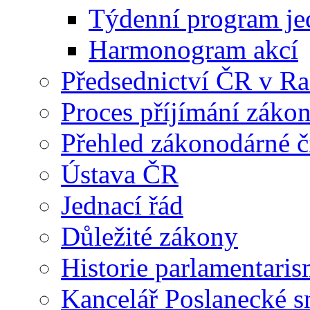
Týdenní program je
Harmonogram akcí
Předsednictví ČR v R
Proces příjímání záko
Přehled zákonodárné č
Ústava ČR
Jednací řád
Důležité zákony
Historie parlamentaris
Kancelář Poslanecké 