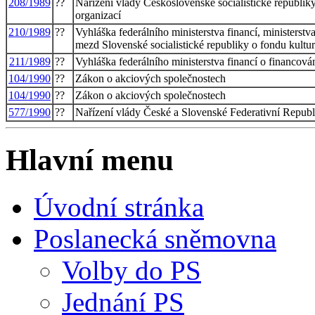
208/1989
??
Nařízení vlády Československé socialistické republiky
organizací
210/1989
??
Vyhláška federálního ministerstva financí, ministerstva
mezd Slovenské socialistické republiky o fondu kultur
211/1989
??
Vyhláška federálního ministerstva financí o financová
104/1990
??
Zákon o akciových společnostech
104/1990
??
Zákon o akciových společnostech
577/1990
??
Nařízení vlády České a Slovenské Federativní Republ
Hlavní menu
Úvodní stránka
Poslanecká sněmovna
Volby do PS
Jednání PS