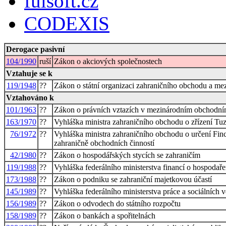
fulsoft.cz
CODEXIS
Derogace pasivní
104/1990
ruší
Zákon o akciových společnostech
Vztahuje se k
119/1948
??
Zákon o státní organizaci zahraničního obchodu a mezi
Vztahováno k
101/1963
??
Zákon o právních vztazích v mezinárodním obchodní
163/1970
??
Vyhláška ministra zahraničního obchodu o zřízení T
76/1972
??
Vyhláška ministra zahraničního obchodu o určení Fin
zahraničně obchodních činností
42/1980
??
Zákon o hospodářských stycích se zahraničím
119/1988
??
Vyhláška federálního ministerstva financí o hospodař
173/1988
??
Zákon o podniku se zahraniční majetkovou účastí
145/1989
??
Vyhláška federálního ministerstva práce a sociálních
156/1989
??
Zákon o odvodech do státního rozpočtu
158/1989
??
Zákon o bankách a spořitelnách