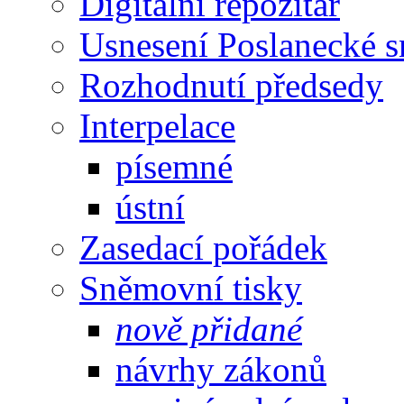
Digitální repozitář
Usnesení Poslanecké 
Rozhodnutí předsedy
Interpelace
písemné
ústní
Zasedací pořádek
Sněmovní tisky
nově přidané
návrhy zákonů