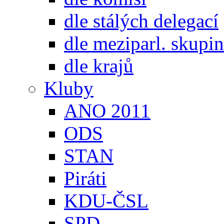
dle stálých delegací
dle meziparl. skupin
dle krajů
Kluby
ANO 2011
ODS
STAN
Piráti
KDU-ČSL
SPD