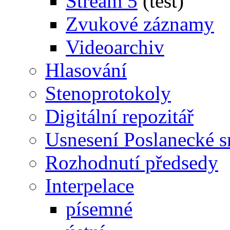
Stream 5
(test)
Zvukové záznamy
Videoarchiv
Hlasování
Stenoprotokoly
Digitální repozitář
Usnesení Poslanecké 
Rozhodnutí předsedy
Interpelace
písemné