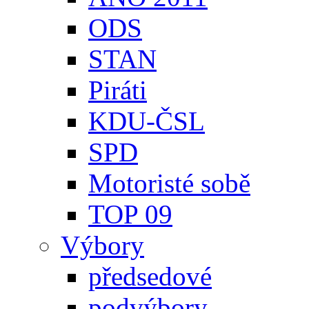
ODS
STAN
Piráti
KDU-ČSL
SPD
Motoristé sobě
TOP 09
Výbory
předsedové
podvýbory