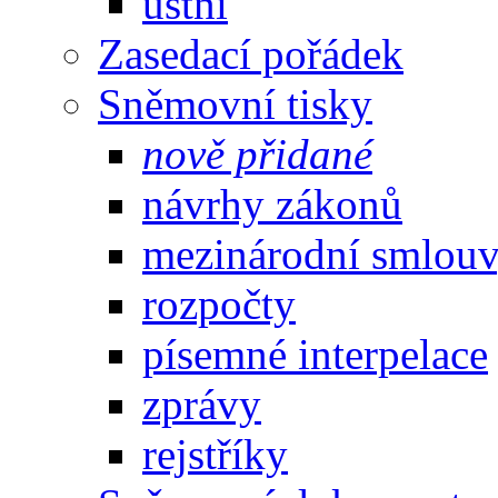
ústní
Zasedací pořádek
Sněmovní tisky
nově přidané
návrhy zákonů
mezinárodní smlou
rozpočty
písemné interpelace
zprávy
rejstříky