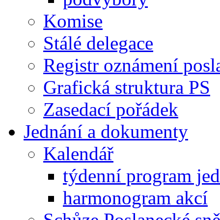
Komise
Stálé delegace
Registr oznámení posl
Grafická struktura PS
Zasedací pořádek
Jednání a dokumenty
Kalendář
týdenní program je
harmonogram akcí
Schůze Poslanecké s