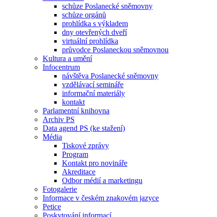
schůze Poslanecké sněmovny
schůze orgánů
prohlídka s výkladem
dny otevřených dveří
virtuální prohlídka
průvodce Poslaneckou sněmovnou
Kultura a umění
Infocentrum
návštěva Poslanecké sněmovny
vzdělávací semináře
informační materiály
kontakt
Parlamentní knihovna
Archiv PS
Data agend PS (ke stažení)
Média
Tiskové zprávy
Program
Kontakt pro novináře
Akreditace
Odbor médií a marketingu
Fotogalerie
Informace v českém znakovém jazyce
Petice
Poskytování informací