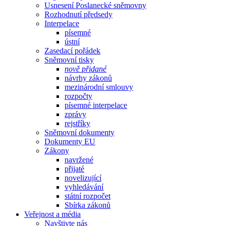
Usnesení Poslanecké sněmovny
Rozhodnutí předsedy
Interpelace
písemné
ústní
Zasedací pořádek
Sněmovní tisky
nově přidané
návrhy zákonů
mezinárodní smlouvy
rozpočty
písemné interpelace
zprávy
rejstříky
Sněmovní dokumenty
Dokumenty EU
Zákony
navržené
přijaté
novelizující
vyhledávání
státní rozpočet
Sbírka zákonů
Veřejnost a média
Navštivte nás