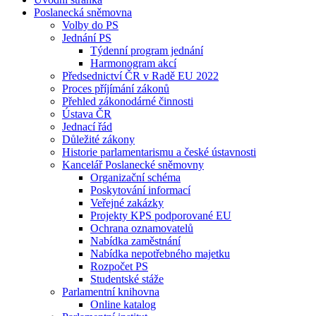
Poslanecká sněmovna
Volby do PS
Jednání PS
Týdenní program jednání
Harmonogram akcí
Předsednictví ČR v Radě EU 2022
Proces příjímání zákonů
Přehled zákonodárné činnosti
Ústava ČR
Jednací řád
Důležité zákony
Historie parlamentarismu a české ústavnosti
Kancelář Poslanecké sněmovny
Organizační schéma
Poskytování informací
Veřejné zakázky
Projekty KPS podporované EU
Ochrana oznamovatelů
Nabídka zaměstnání
Nabídka nepotřebného majetku
Rozpočet PS
Studentské stáže
Parlamentní knihovna
Online katalog