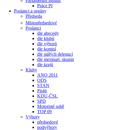
Parlamentní institut
Práce PI
Poslanci a orgány
Předseda
Místopředsedové
Poslanci
dle abecedy
dle klubů
dle výborů
dle komisí
dle stálých delegací
dle meziparl. skupin
dle krajů
Kluby
ANO 2011
ODS
STAN
Piráti
KDU-ČSL
SPD
Motoristé sobě
TOP 09
Výbory
předsedové
podvýbory