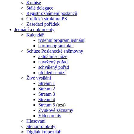
Komise
Stálé delegace
Registr oznámení poslanců
Grafická struktura PS
Zasedací pořádek
Jednání a dokumenty
Kalendář
týdenní program jednání
harmonogram akcí
Schůze Poslanecké sněmovny
aktuální schůze
navržený pořad
schválený pořad
přehled schůzí
Živé vysílání
Stream 1
Stream 2
Stream 3
Stream 4
Stream 5
(test)
Zvukové záznamy
Videoarchiv
Hlasování
Stenoprotokoly
Digitální repozitář