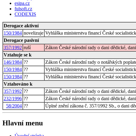
esipa.cz
fulsoft.cz
CODEXIS
Derogace aktivní
150/1984
novelizuje
Vyhláška ministerstva financí České socialisti
Derogace pasivní
357/1992
ruší
Zákon České národní rady o dani dědické, dani
Vztahuje se k
146/1984
??
Zákon České národní rady o notářských poplat
150/1984
??
Vyhláška ministerstva financí České socialisti
150/1984
??
Vyhláška ministerstva financí České socialisti
Vztahováno k
357/1992
??
Zákon České národní rady o dani dědické, dani
232/1996
??
Zákon České národní rady o dani dědické, dani 
58/2004
??
Úplné znění zákona č. 357/1992 Sb., o dani děd
Hlavní menu
Úvodní stránka