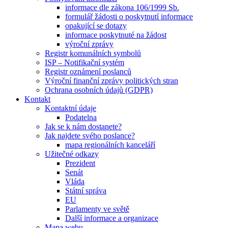
informace dle zákona 106/1999 Sb.
formulář žádosti o poskytnutí informace
opakující se dotazy
informace poskytnuté na žádost
výroční zprávy
Registr komunálních symbolů
ISP – Notifikační systém
Registr oznámení poslanců
Výroční finanční zprávy politických stran
Ochrana osobních údajů (GDPR)
Kontakt
Kontaktní údaje
Podatelna
Jak se k nám dostanete?
Jak najdete svého poslance?
mapa regionálních kanceláří
Užitečné odkazy
Prezident
Senát
Vláda
Státní správa
EU
Parlamenty ve světě
Další informace a organizace
Mapa webu