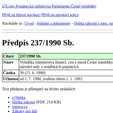
Přejít na hlavní navigaci
Přejít na navigaci sekce
Nacházíte se:
Úvod
›
Jednání a dokumenty
›
Sbírka zákonů a mez. s
Předpis 237/1990 Sb.
Citace
237/1990 Sb.
Název
Vyhláška ministerstva financí, cen a mezd České republiky,
národní rady o notářských poplatcích
Částka
39 (15. 6. 1990)
Účinnost
od 1. 7. 1990, zrušeno dnem 1. 1. 1993
Text předpisu je přístupný na těchto stránkách:
e-Sbírka
Sbirka zakonu
(PDF, 214 KB)
epravo.cz
Zákony pro lidi