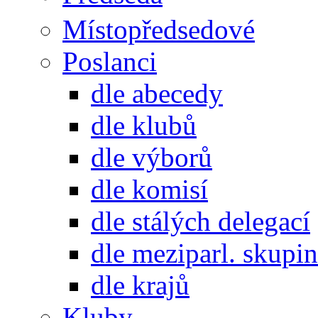
Místopředsedové
Poslanci
dle abecedy
dle klubů
dle výborů
dle komisí
dle stálých delegací
dle meziparl. skupin
dle krajů
Kluby