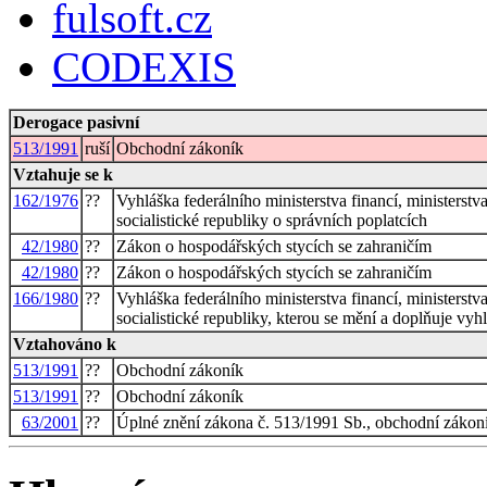
fulsoft.cz
CODEXIS
Derogace pasivní
513/1991
ruší
Obchodní zákoník
Vztahuje se k
162/1976
??
Vyhláška federálního ministerstva financí, ministerstv
socialistické republiky o správních poplatcích
42/1980
??
Zákon o hospodářských stycích se zahraničím
42/1980
??
Zákon o hospodářských stycích se zahraničím
166/1980
??
Vyhláška federálního ministerstva financí, ministerstv
socialistické republiky, kterou se mění a doplňuje vy
Vztahováno k
513/1991
??
Obchodní zákoník
513/1991
??
Obchodní zákoník
63/2001
??
Úplné znění zákona č. 513/1991 Sb., obchodní zákoní