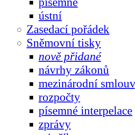
písemné
ústní
Zasedací pořádek
Sněmovní tisky
nově přidané
návrhy zákonů
mezinárodní smlou
rozpočty
písemné interpelace
zprávy