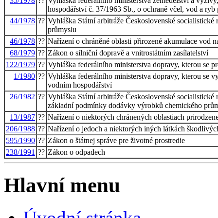
35/1978
??
Vyhláška federálního ministerstva zemědělství a výživy
hospodářství č. 37/1963 Sb., o ochraně včel, vod a ryb
44/1978
??
Vyhláška Státní arbitráže Československé socialistick
průmyslu
46/1978
??
Nařízení o chráněné oblasti přirozené akumulace vod n
68/1979
??
Zákon o silniční dopravě a vnitrostátním zasílatelství
122/1979
??
Vyhláška federálního ministerstva dopravy, kterou se pro
1/1980
??
Vyhláška federálního ministerstva dopravy, kterou se v
vodním hospodářství
26/1982
??
Vyhláška Státní arbitráže Československé socialistické
základní podmínky dodávky výrobků chemického prů
13/1987
??
Nařízení o niektorých chránených oblastiach prirodzen
206/1988
??
Nařízení o jedoch a niektorých iných látkách škodlivýc
595/1990
??
Zákon o štátnej správe pre životné prostredie
238/1991
??
Zákon o odpadech
Hlavní menu
Úvodní stránka