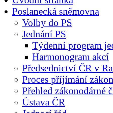
Poslanecká sněmovna
Volby do PS
Jednání PS
Týdenní program je
Harmonogram akcí
Předsednictví ČR v R
Proces příjímání záko
Přehled zákonodárné č
Ústava ČR