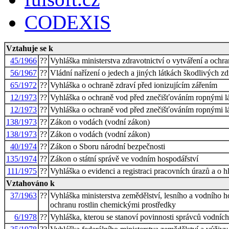
CODEXIS
Vztahuje se k
45/1966
??
Vyhláška ministerstva zdravotnictví o vytváření a och
56/1967
??
Vládní nařízení o jedech a jiných látkách škodlivých zd
65/1972
??
Vyhláška o ochraně zdraví před ionizujícím zářením
12/1973
??
Vyhláška o ochraně vod před znečišťováním ropnými l
12/1973
??
Vyhláška o ochraně vod před znečišťováním ropnými l
138/1973
??
Zákon o vodách (vodní zákon)
138/1973
??
Zákon o vodách (vodní zákon)
40/1974
??
Zákon o Sboru národní bezpečnosti
135/1974
??
Zákon o státní správě ve vodním hospodářství
111/1975
??
Vyhláška o evidenci a registraci pracovních úrazů a o h
Vztahováno k
37/1963
??
Vyhláška ministerstva zemědělství, lesního a vodního h
ochranu rostlin chemickými prostředky
6/1978
??
Vyhláška, kterou se stanoví povinnosti správců vodních 