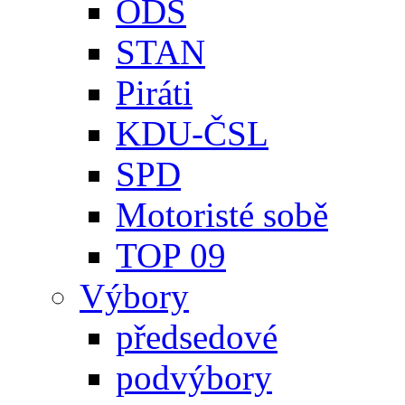
ODS
STAN
Piráti
KDU-ČSL
SPD
Motoristé sobě
TOP 09
Výbory
předsedové
podvýbory