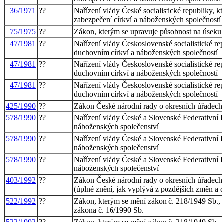
36/1971
??
Nařízení vlády České socialistické republiky, k
zabezpečení církví a náboženských společností
75/1975
??
Zákon, kterým se upravuje působnost na úseku
47/1981
??
Nařízení vlády Československé socialistické 
duchovním církví a náboženských společností
47/1981
??
Nařízení vlády Československé socialistické 
duchovním církví a náboženských společností
47/1981
??
Nařízení vlády Československé socialistické 
duchovním církví a náboženských společností
425/1990
??
Zákon České národní rady o okresních úřadech, 
578/1990
??
Nařízení vlády České a Slovenské Federativní
náboženských společenství
578/1990
??
Nařízení vlády České a Slovenské Federativní
náboženských společenství
578/1990
??
Nařízení vlády České a Slovenské Federativní
náboženských společenství
403/1992
??
Zákon České národní rady o okresních úřadech, 
(úplné znění, jak vyplývá z pozdějších změn a 
522/1992
??
Zákon, kterým se mění zákon č. 218/1949 Sb., 
zákona č. 16/1990 Sb.
522/1992
??
Zákon, kterým se mění zákon č. 218/1949 Sb., 