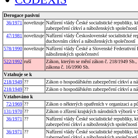
Derogace pasivní
36/1971
novelizuje
Nařízení vlády České socialistické republiky, k
zabezpečení církví a náboženských společností
47/1981
novelizuje
Nařízení vlády Československé socialistické 
duchovním církví a náboženských společností
578/1990
novelizuje
Nařízení vlády České a Slovenské Federativní
náboženských společenství
522/1992
ruší
Zákon, kterým se mění zákon č. 218/1949 Sb., 
zákona č. 16/1990 Sb.
Vztahuje se k
218/1949
??
Zákon o hospodářském zabezpečení církví a ná
218/1949
??
Zákon o hospodářském zabezpečení církví a ná
Vztahováno k
72/1969
??
Zákon o některých opatřeních v organizaci a pů
131/1970
??
Zákon o zřízení krajských národních výborů v Sl
36/1971
??
Nařízení vlády České socialistické republiky, k
zabezpečení církví a náboženských společností
36/1971
??
Nařízení vlády České socialistické republiky, k
zabezpečení církví a náboženských společností