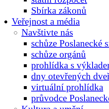
Sbírka zákonů
Veřejnost a média
Navštivte nás
schůze Poslanecké
schůze orgánů
prohlídka s výklad
dny otevřených dveř
virtuální prohlídka
průvodce Poslanec
Kultura a umění