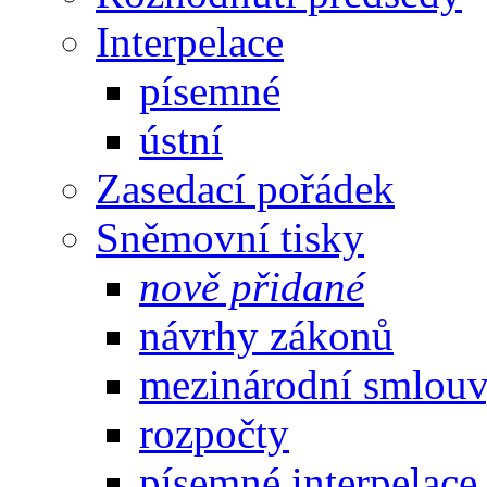
Interpelace
písemné
ústní
Zasedací pořádek
Sněmovní tisky
nově přidané
návrhy zákonů
mezinárodní smlou
rozpočty
písemné interpelace