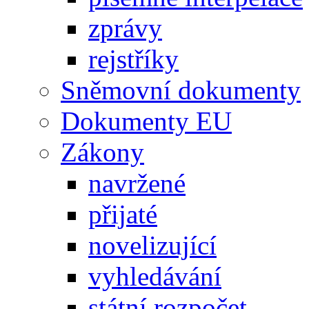
zprávy
rejstříky
Sněmovní dokumenty
Dokumenty EU
Zákony
navržené
přijaté
novelizující
vyhledávání
státní rozpočet