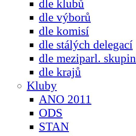
dle klubů
dle výborů
dle komisí
dle stálých delegací
dle meziparl. skupin
dle krajů
Kluby
ANO 2011
ODS
STAN