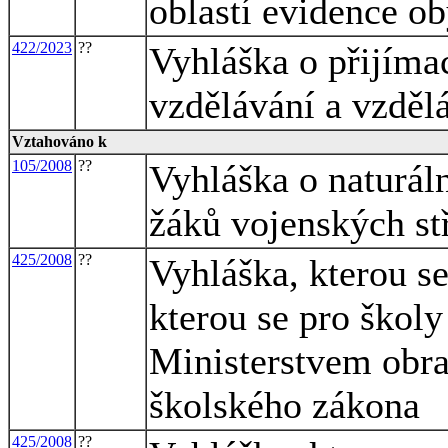
oblastí evidence ob
422/2023
??
Vyhláška o přijíma
vzdělávání a vzděl
Vztahováno k
105/2008
??
Vyhláška o naturáln
žáků vojenských st
425/2008
??
Vyhláška, kterou s
kterou se pro školy
Ministerstvem obra
školského zákona
425/2008
??