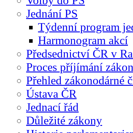
Volby do PS
Jednání PS
Týdenní program je
Harmonogram akcí
Předsednictví ČR v R
Proces příjímání záko
Přehled zákonodárné č
Ústava ČR
Jednací řád
Důležité zákony