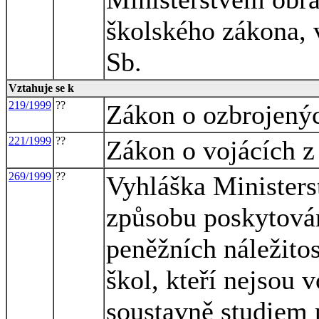
školského zákona, 
Sb.
Vztahuje se k
219/1999
??
Zákon o ozbrojenýc
221/1999
??
Zákon o vojácích z
269/1999
??
Vyhláška Ministers
způsobu poskytování
peněžních náležito
škol, kteří nejsou v
soustavně studiem 