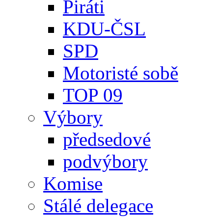
Piráti
KDU-ČSL
SPD
Motoristé sobě
TOP 09
Výbory
předsedové
podvýbory
Komise
Stálé delegace