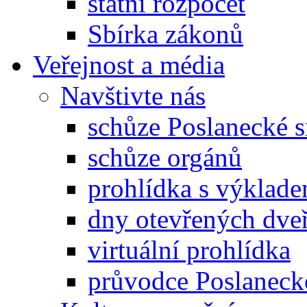
státní rozpočet
Sbírka zákonů
Veřejnost a média
Navštivte nás
schůze Poslanecké
schůze orgánů
prohlídka s výklad
dny otevřených dveř
virtuální prohlídka
průvodce Poslanec