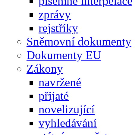
písemné interpelace
zprávy
rejstříky
Sněmovní dokumenty
Dokumenty EU
Zákony
navržené
přijaté
novelizující
vyhledávání