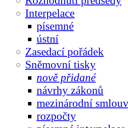
Rozhodnutí předsedy
Interpelace
písemné
ústní
Zasedací pořádek
Sněmovní tisky
nově přidané
návrhy zákonů
mezinárodní smlou
rozpočty