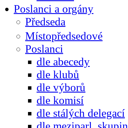
Poslanci a orgány
Předseda
Místopředsedové
Poslanci
dle abecedy
dle klubů
dle výborů
dle komisí
dle stálých delegací
dle meziparl. skupin