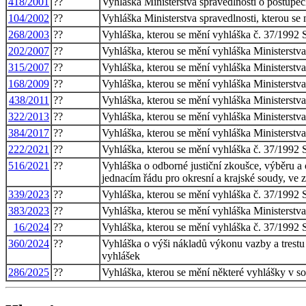
418/2001
??
Vyhláška Ministerstva spravedlnosti o postupec
104/2002
??
Vyhláška Ministerstva spravedlnosti, kterou se 
268/2003
??
Vyhláška, kterou se mění vyhláška č. 37/1992 S
202/2007
??
Vyhláška, kterou se mění vyhláška Ministerstva
315/2007
??
Vyhláška, kterou se mění vyhláška Ministerstva
168/2009
??
Vyhláška, kterou se mění vyhláška Ministerstva
438/2011
??
Vyhláška, kterou se mění vyhláška Ministerstva
322/2013
??
Vyhláška, kterou se mění vyhláška Ministerstva
384/2017
??
Vyhláška, kterou se mění vyhláška Ministerstva
222/2021
??
Vyhláška, kterou se mění vyhláška č. 37/1992 S
516/2021
??
Vyhláška o odborné justiční zkoušce, výběru a
jednacím řádu pro okresní a krajské soudy, ve 
339/2023
??
Vyhláška, kterou se mění vyhláška č. 37/1992 S
383/2023
??
Vyhláška, kterou se mění vyhláška Ministerstva
16/2024
??
Vyhláška, kterou se mění vyhláška č. 37/1992 S
360/2024
??
Vyhláška o výši nákladů výkonu vazby a trestu
vyhlášek
286/2025
??
Vyhláška, kterou se mění některé vyhlášky v so