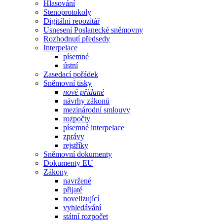
Hlasování
Stenoprotokoly
Digitální repozitář
Usnesení Poslanecké sněmovny
Rozhodnutí předsedy
Interpelace
písemné
ústní
Zasedací pořádek
Sněmovní tisky
nově přidané
návrhy zákonů
mezinárodní smlouvy
rozpočty
písemné interpelace
zprávy
rejstříky
Sněmovní dokumenty
Dokumenty EU
Zákony
navržené
přijaté
novelizující
vyhledávání
státní rozpočet