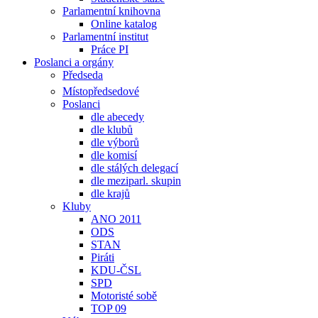
Parlamentní knihovna
Online katalog
Parlamentní institut
Práce PI
Poslanci a orgány
Předseda
Místopředsedové
Poslanci
dle abecedy
dle klubů
dle výborů
dle komisí
dle stálých delegací
dle meziparl. skupin
dle krajů
Kluby
ANO 2011
ODS
STAN
Piráti
KDU-ČSL
SPD
Motoristé sobě
TOP 09