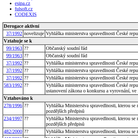
esipa.cz
fulsoft.cz
CODEXIS
Derogace aktivní
37/1992
novelizuje
Vyhláška ministerstva spravedlnosti České repu
Vztahuje se k
99/1963
??
Občanský soudní řád
99/1963
??
Občanský soudní řád
37/1992
??
Vyhláška ministerstva spravedlnosti České repu
37/1992
??
Vyhláška ministerstva spravedlnosti České repu
37/1992
??
Vyhláška ministerstva spravedlnosti České repu
583/1992
??
Vyhláška ministerstva spravedlnosti České repu
ustanovení zákona o konkursu a vyrovnání, ve 
Vztahováno k
278/1996
??
Vyhláška Ministerstva spravedlnosti, kterou se
pozdějších předpisů
234/1997
??
Vyhláška Ministerstva spravedlnosti, kterou se
pozdějších předpisů
482/2000
??
Vyhláška Ministerstva spravedlnosti, kterou se 