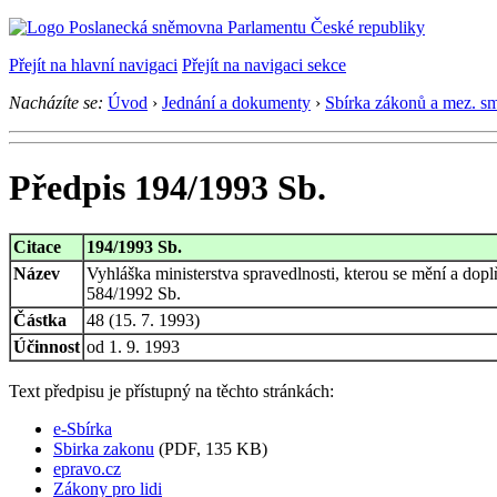
Přejít na hlavní navigaci
Přejít na navigaci sekce
Nacházíte se:
Úvod
›
Jednání a dokumenty
›
Sbírka zákonů a mez. s
Předpis 194/1993 Sb.
Citace
194/1993 Sb.
Název
Vyhláška ministerstva spravedlnosti, kterou se mění a dopl
584/1992 Sb.
Částka
48 (15. 7. 1993)
Účinnost
od 1. 9. 1993
Text předpisu je přístupný na těchto stránkách:
e-Sbírka
Sbirka zakonu
(PDF, 135 KB)
epravo.cz
Zákony pro lidi