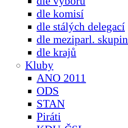
dle výborů
dle komisí
dle stálých delegací
dle meziparl. skupin
dle krajů
Kluby
ANO 2011
ODS
STAN
Piráti