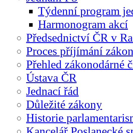
Týdenní program je
Harmonogram akcí
Předsednictví ČR v R
Proces příjímání záko
Přehled zákonodárné č
Ústava ČR
Jednací řád
Důležité zákony
Historie parlamentaris
Kancelář Poslanecké 