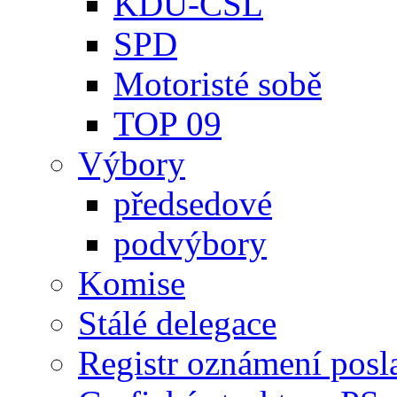
KDU-ČSL
SPD
Motoristé sobě
TOP 09
Výbory
předsedové
podvýbory
Komise
Stálé delegace
Registr oznámení posl