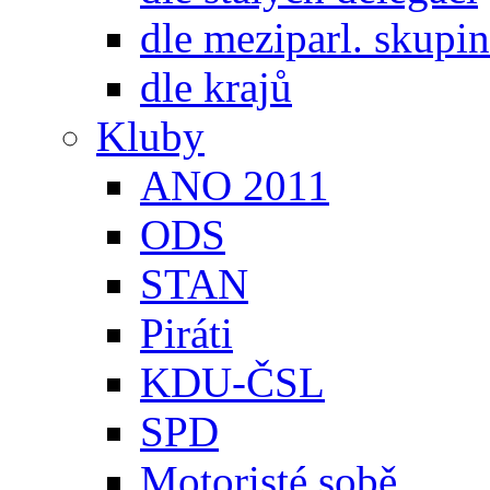
dle meziparl. skupin
dle krajů
Kluby
ANO 2011
ODS
STAN
Piráti
KDU-ČSL
SPD
Motoristé sobě