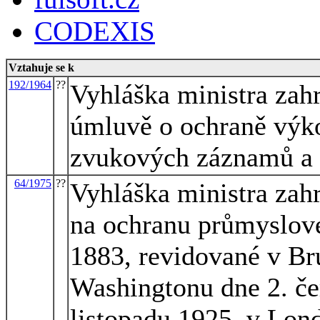
CODEXIS
Vztahuje se k
192/1964
??
Vyhláška ministra zah
úmluvě o ochraně výk
zvukových záznamů a 
64/1975
??
Vyhláška ministra zah
na ochranu průmyslové
1883, revidované v Br
Washingtonu dne 2. če
listopadu 1925, v Lon