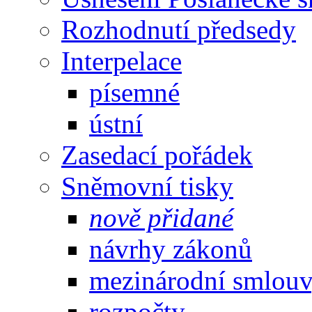
Rozhodnutí předsedy
Interpelace
písemné
ústní
Zasedací pořádek
Sněmovní tisky
nově přidané
návrhy zákonů
mezinárodní smlou
rozpočty