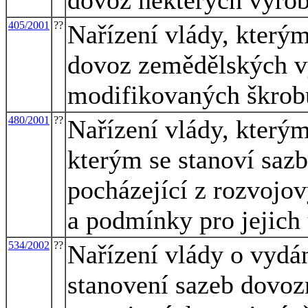
405/2001
??
Nařízení vlády, kterým
dovoz zemědělských vý
modifikovaných škrobů
480/2001
??
Nařízení vlády, kterým
kterým se stanoví saz
pocházející z rozvojo
a podmínky pro jejich 
534/2002
??
Nařízení vlády o vydán
stanovení sazeb dovozn