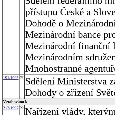
Sdělení federálního mi
přístupu České a Slov
Dohodě o Mezinárodn
Mezinárodní bance pro
Mezinárodní finanční 
Mezinárodním sdružení
Mnohostranné agentuře
191/1995
??
Sdělení Ministerstva z
Dohody o zřízení Svě
Vztahováno k
312/1997
??
Nařízení vlády, kterým