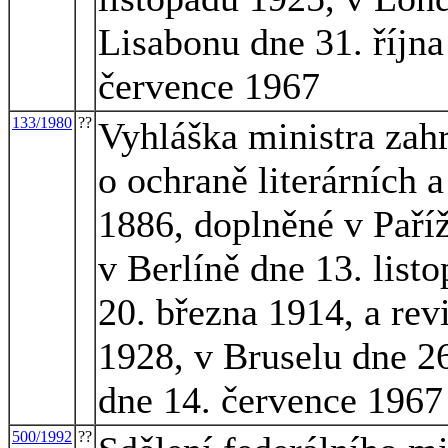
Lisabonu dne 31. říjn
července 1967
133/1980
??
Vyhláška ministra zah
o ochraně literárních 
1886, doplněné v Paříž
v Berlíně dne 13. list
20. března 1914, a re
1928, v Bruselu dne 2
dne 14. července 1967 
500/1992
??