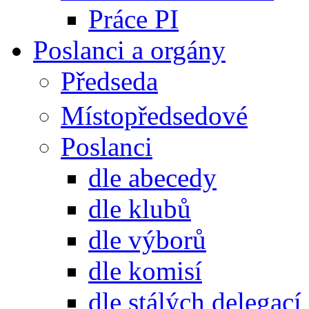
Práce PI
Poslanci a orgány
Předseda
Místopředsedové
Poslanci
dle abecedy
dle klubů
dle výborů
dle komisí
dle stálých delegací