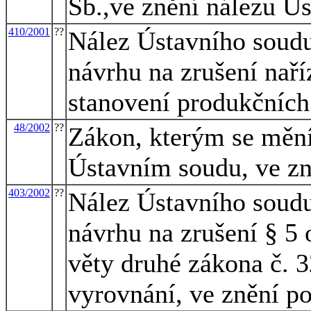
Sb.,ve znění nálezu Ú
410/2001
??
Nález Ústavního soudu 
návrhu na zrušení naří
stanovení produkčních
48/2002
??
Zákon, kterým se mění
Ústavním soudu, ve zn
403/2002
??
Nález Ústavního soudu
návrhu na zrušení § 5 o
věty druhé zákona č. 
vyrovnání, ve znění po