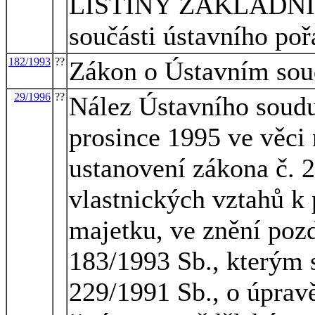
LISTINY ZÁKLADNÍ
součásti ústavního po
182/1993
??
Zákon o Ústavním so
29/1996
??
Nález Ústavního soudu
prosince 1995 ve věci
ustanovení zákona č. 
vlastnických vztahů 
majetku, ve znění pozd
183/1993 Sb., kterým 
229/1991 Sb., o úprav