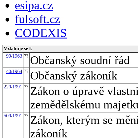
esipa.cz
fulsoft.cz
CODEXIS
Vztahuje se k
99/1963
??
Občanský soudní řád
40/1964
??
Občanský zákoník
229/1991
??
Zákon o úpravě vlastn
zemědělskému majetk
509/1991
??
Zákon, kterým se mění
zákoník