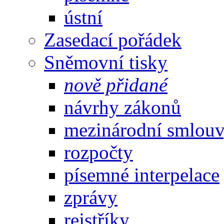
ústní
Zasedací pořádek
Sněmovní tisky
nově přidané
návrhy zákonů
mezinárodní smlou
rozpočty
písemné interpelace
zprávy
rejstříky