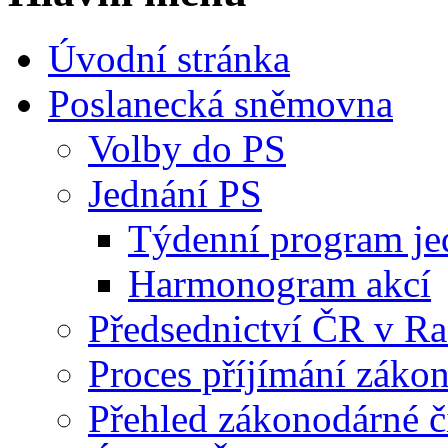
Úvodní stránka
Poslanecká sněmovna
Volby do PS
Jednání PS
Týdenní program je
Harmonogram akcí
Předsednictví ČR v R
Proces příjímání záko
Přehled zákonodárné č