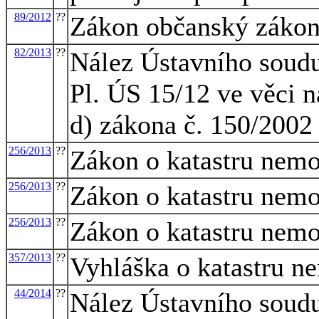
89/2012
??
Zákon občanský zákon
82/2013
??
Nález Ústavního soudu
Pl. ÚS 15/12 ve věci n
d) zákona č. 150/2002 
256/2013
??
Zákon o katastru nemov
256/2013
??
Zákon o katastru nemov
256/2013
??
Zákon o katastru nemov
357/2013
??
Vyhláška o katastru ne
44/2014
??
Nález Ústavního soudu