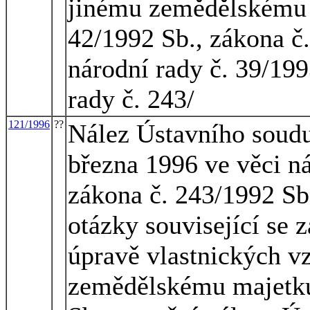
jinému zemědělskému m
42/1992 Sb., zákona č
národní rady č. 39/19
rady č. 243/
121/1996
??
Nález Ústavního soudu
března 1996 ve věci ná
zákona č. 243/1992 Sb.
otázky související se 
úpravě vlastnických v
zemědělskému majetku