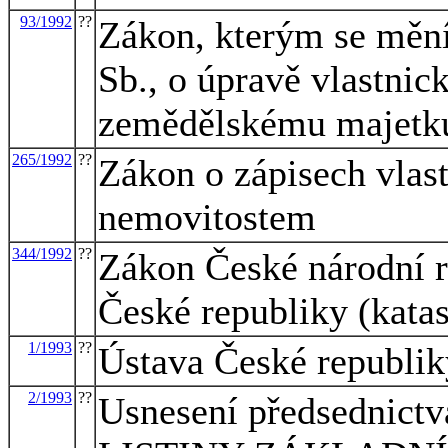
93/1992
??
Zákon, kterým se mění
Sb., o úpravě vlastnic
zemědělskému majetk
265/1992
??
Zákon o zápisech vlas
nemovitostem
344/1992
??
Zákon České národní r
České republiky (katas
1/1993
??
Ústava České republik
2/1993
??
Usnesení předsednictv