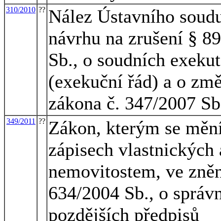
310/2010
??
Nález Ústavního soudu
návrhu na zrušení § 8
Sb., o soudních exekut
(exekuční řád) a o změ
zákona č. 347/2007 Sb
349/2011
??
Zákon, kterým se mění
zápisech vlastnických 
nemovitostem, ve znění
634/2004 Sb., o správn
pozdějších předpisů