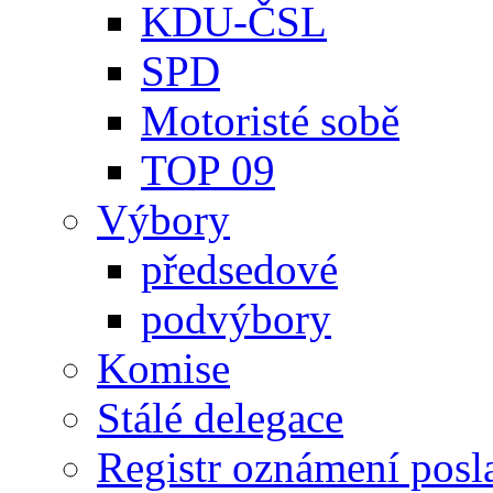
KDU-ČSL
SPD
Motoristé sobě
TOP 09
Výbory
předsedové
podvýbory
Komise
Stálé delegace
Registr oznámení posl