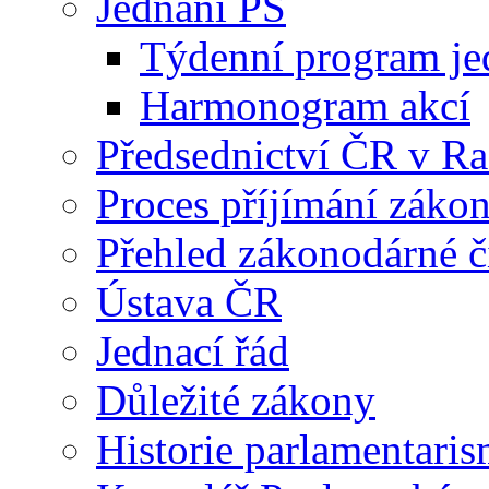
Jednání PS
Týdenní program je
Harmonogram akcí
Předsednictví ČR v R
Proces příjímání záko
Přehled zákonodárné č
Ústava ČR
Jednací řád
Důležité zákony
Historie parlamentaris