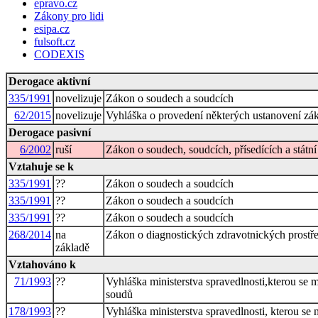
epravo.cz
Zákony pro lidi
esipa.cz
fulsoft.cz
CODEXIS
Derogace aktivní
335/1991
novelizuje
Zákon o soudech a soudcích
62/2015
novelizuje
Vyhláška o provedení některých ustanovení zák
Derogace pasivní
6/2002
ruší
Zákon o soudech, soudcích, přísedících a stát
Vztahuje se k
335/1991
??
Zákon o soudech a soudcích
335/1991
??
Zákon o soudech a soudcích
335/1991
??
Zákon o soudech a soudcích
268/2014
na
Zákon o diagnostických zdravotnických prostřed
základě
Vztahováno k
71/1993
??
Vyhláška ministerstva spravedlnosti,kterou se 
soudů
178/1993
??
Vyhláška ministerstva spravedlnosti, kterou se