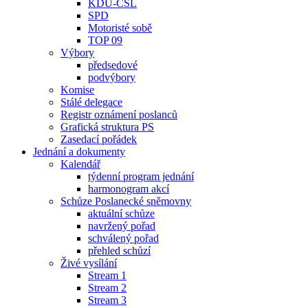
KDU-ČSL
SPD
Motoristé sobě
TOP 09
Výbory
předsedové
podvýbory
Komise
Stálé delegace
Registr oznámení poslanců
Grafická struktura PS
Zasedací pořádek
Jednání a dokumenty
Kalendář
týdenní program jednání
harmonogram akcí
Schůze Poslanecké sněmovny
aktuální schůze
navržený pořad
schválený pořad
přehled schůzí
Živé vysílání
Stream 1
Stream 2
Stream 3