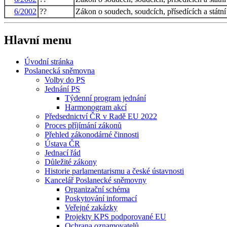
6/2002
??
Zákon o soudech, soudcích, přísedících a stát
Hlavní menu
Úvodní stránka
Poslanecká sněmovna
Volby do PS
Jednání PS
Týdenní program jednání
Harmonogram akcí
Předsednictví ČR v Radě EU 2022
Proces příjímání zákonů
Přehled zákonodárné činnosti
Ústava ČR
Jednací řád
Důležité zákony
Historie parlamentarismu a české ústavnosti
Kancelář Poslanecké sněmovny
Organizační schéma
Poskytování informací
Veřejné zakázky
Projekty KPS podporované EU
Ochrana oznamovatelů