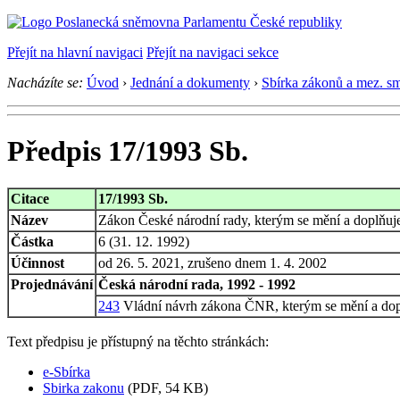
Přejít na hlavní navigaci
Přejít na navigaci sekce
Nacházíte se:
Úvod
›
Jednání a dokumenty
›
Sbírka zákonů a mez. s
Předpis 17/1993 Sb.
Citace
17/1993 Sb.
Název
Zákon České národní rady, kterým se mění a doplňuje
Částka
6 (31. 12. 1992)
Účinnost
od 26. 5. 2021, zrušeno dnem 1. 4. 2002
Projednávání
Česká národní rada, 1992 - 1992
243
Vládní návrh zákona ČNR, kterým se mění a dopl
Text předpisu je přístupný na těchto stránkách:
e-Sbírka
Sbirka zakonu
(PDF, 54 KB)