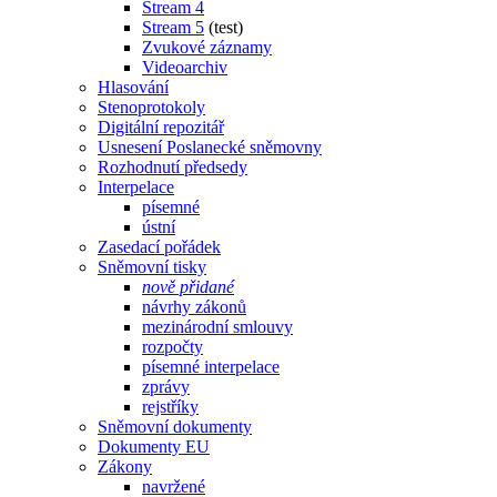
Stream 4
Stream 5
(test)
Zvukové záznamy
Videoarchiv
Hlasování
Stenoprotokoly
Digitální repozitář
Usnesení Poslanecké sněmovny
Rozhodnutí předsedy
Interpelace
písemné
ústní
Zasedací pořádek
Sněmovní tisky
nově přidané
návrhy zákonů
mezinárodní smlouvy
rozpočty
písemné interpelace
zprávy
rejstříky
Sněmovní dokumenty
Dokumenty EU
Zákony
navržené