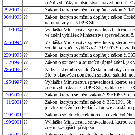
znění vyhlášky ministerstva spravedlnosti č. 7
292/1993
??
Zákon, kterým se mění a doplňuje zákon č. 141/
304/1993
??
Zákon, kterým se mění a doplňuje zákon České 
národní rady č. 7/1993 Sb.
1/1994
??
Vyhláška Ministerstva spravedlnosti, kterou se
ve znění vyhlášek Ministerstva spravedlnosti č
235/1994
??
Vyhláška Ministerstva spravedlnosti, kterou se
soudů, ve znění vyhlášky č. 71/1993 Sb., vyhlá
239/1995
??
Zákon, kterým se mění a doplňuje zákon č. 335
32/1996
??
Zákon o soudech a soudcích (úplné znění, jak 
286/1996
??
Nález Ústavního soudu České republiky ze dne 8
Sb., o platových poměrech soudců, státních not
195/1997
??
Vyhláška Ministerstva spravedlnosti, kterou se
znění vyhlášky č. 71/1993 Sb., vyhlášky č. 17
30/2000
??
Zákon, kterým se mění zákon č. 99/1963 Sb., ob
11/2001
??
Zákon, kterým se mění zákon č. 335/1991 Sb., o
jejich zproštění a odvolání z funkce a o státní
120/2001
??
Zákon o soudních exekutorech a exekuční činno
190/2001
??
Vyhláška Ministerstva spravedlnosti, kterou se
znění pozdějších předpisů
6/2002
??
Zákon o soudech, soudcích, přísedících a stát