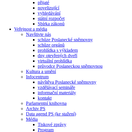
přijaté
novelizující
vyhledávání
státní rozpočet
Sbírka zákonů
Veřejnost a média
Navštivte nás
schůze Poslanecké sněmovny
schůze orgánů
prohlídka s výkladem
dny otevřených dveří
virtuální prohlídka
průvodce Poslaneckou sněmovnou
Kultura a umění
Infocentrum
návštěva Poslanecké sněmovny
vzdělávací semináře
informační materiály
kontakt
Parlamentní knihovna
Archiv PS
Data agend PS (ke stažení)
Média
Tiskové zprávy
Program