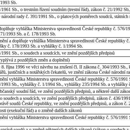
1/1993 Sb.
1961 Sb., o trestním řízení soudním (trestní řád), zákon č. 21/1992 Sb
národní rady č. 391/1991 Sb., o platových poměrech soudců, státních n
 doplňuje vyhláška Ministerstva spravedlnosti České republiky č. 576/1
. 71/1993 Sb. a č. 178/1993 Sb.
 mění a doplňuje vyhláška Ministerstva spravedlnosti České republiky č
šky č. 178/1993 Sb. a vyhlášky č. 1/1994 Sb.
/1991 Sb., o soudech a soudcích, ve znění pozdějších předpisů
vyplývá z pozdějších změn a doplnění)
. října 1996 ve věci návrhu na zrušení čl. II zákona č. 304/1993 Sb.
ářů, justičních a notářských čekatelů, ve znění zákona České národní r
 mění vyhláška Ministerstva spravedlnosti České republiky č. 576/1991 
8/1993 Sb., vyhlášky č. 1/1994 Sb., vyhlášky 235/1994 Sb. a vyhlášky 
čanský soudní řád, ve znění pozdějších předpisů, a některé další záko
 soudech a soudcích, ve znění pozdějších předpisů, zákon č. 436/1991 
 správě soudů České republiky, ve znění pozdějších předpisů, a zákon č. 
sti (exekuční řád) a o změně dalších zákonů
 mění vyhláška Ministerstva spravedlnosti České republiky č. 576/1991 
ní správě soudů a o změně některých dalších zákonů (zákon o soudech a