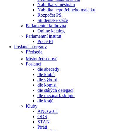
Nabídka zaměstnání
Nabídka nepotřebného majetku
Rozpočet PS
Studentské stáže
Parlamentní knihovna
Online katalog
Parlamentní institut
Práce PI
Poslanci a orgány
Předseda
Místopředsedové
Poslanci
dle abecedy
dle klubů
dle výborů
dle komisí
dle stálých delegací
dle meziparl. skupin
dle krajů
Kluby
ANO 2011
ODS
STAN
Piráti