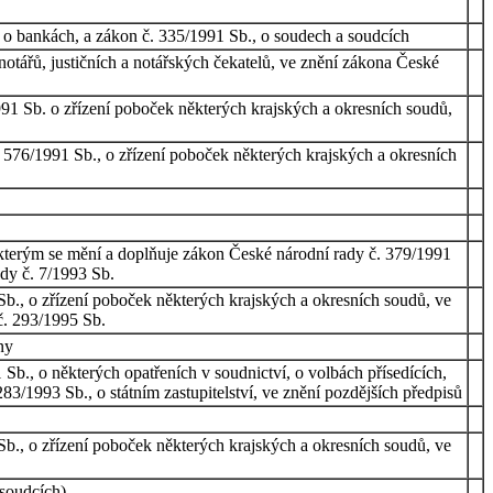
, o bankách, a zákon č. 335/1991 Sb., o soudech a soudcích
otářů, justičních a notářských čekatelů, ve znění zákona České
991 Sb. o zřízení poboček některých krajských a okresních soudů,
. 576/1991 Sb., o zřízení poboček některých krajských a okresních
, kterým se mění a doplňuje zákon České národní rady č. 379/1991
ady č. 7/1993 Sb.
Sb., o zřízení poboček některých krajských a okresních soudů, ve
č. 293/1995 Sb.
ny
Sb., o některých opatřeních v soudnictví, o volbách přísedících,
283/1993 Sb., o státním zastupitelství, ve znění pozdějších předpisů
Sb., o zřízení poboček některých krajských a okresních soudů, ve
 soudcích)