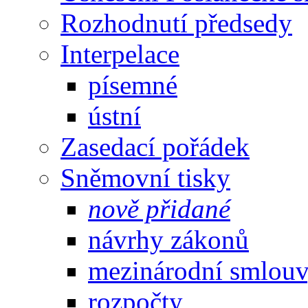
Rozhodnutí předsedy
Interpelace
písemné
ústní
Zasedací pořádek
Sněmovní tisky
nově přidané
návrhy zákonů
mezinárodní smlou
rozpočty