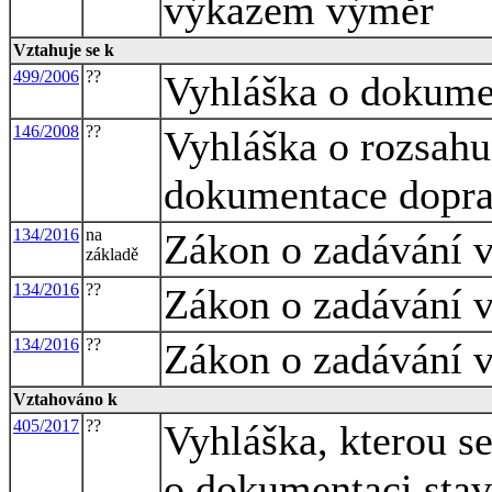
výkazem výměr
Vztahuje se k
499/2006
??
Vyhláška o dokume
146/2008
??
Vyhláška o rozsahu
dokumentace dopra
134/2016
na
Zákon o zadávání 
základě
134/2016
??
Zákon o zadávání 
134/2016
??
Zákon o zadávání 
Vztahováno k
405/2017
??
Vyhláška, kterou s
o dokumentaci stav