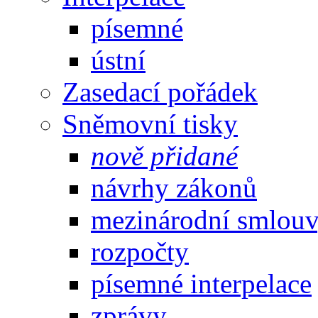
písemné
ústní
Zasedací pořádek
Sněmovní tisky
nově přidané
návrhy zákonů
mezinárodní smlou
rozpočty
písemné interpelace
zprávy