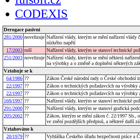
CODEXIS
Derogace pasivní
281/2000
novelizuje
Nařízení vlády, kterým se mění nařízení vlády 
nízkého napětí
17/2003
ruší
Nařízení vlády, kterým se stanoví technické po
251/2003
novelizuje
Nařízení vlády, kterým se mění některá naříze
na výrobky a o změně a doplnění některých zák
Vztahuje se k
64/1986
??
Zákon České národní rady o České obchodní i
22/1997
??
Zákon o technických požadavcích na výrobky 
22/1997
??
Zákon o technických požadavcích na výrobky 
169/1997
??
Nařízení vlády, kterým se stanoví technické po
291/2000
??
Nařízení vlády, kterým se stanoví grafická po
205/2002
??
Zákon, kterým se mění zákon č. 22/1997 Sb., 
ve znění pozdějších předpisů, a některé další z
Vztahováno k
20/1979
??
Vyhláška Českého úřadu bezpečnosti práce a Čes