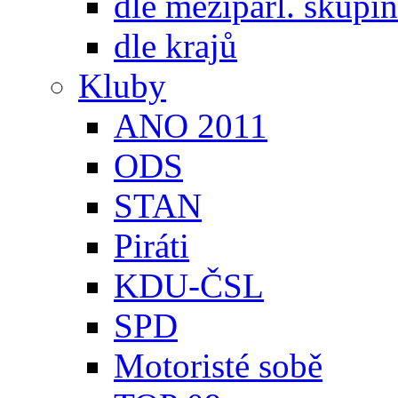
dle meziparl. skupin
dle krajů
Kluby
ANO 2011
ODS
STAN
Piráti
KDU-ČSL
SPD
Motoristé sobě