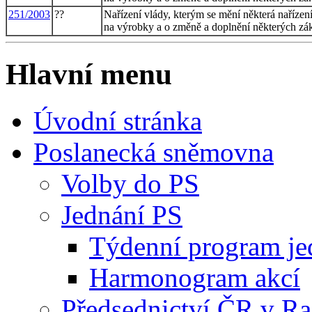
251/2003
??
Nařízení vlády, kterým se mění některá naříze
na výrobky a o změně a doplnění některých zák
Hlavní menu
Úvodní stránka
Poslanecká sněmovna
Volby do PS
Jednání PS
Týdenní program je
Harmonogram akcí
Předsednictví ČR v R