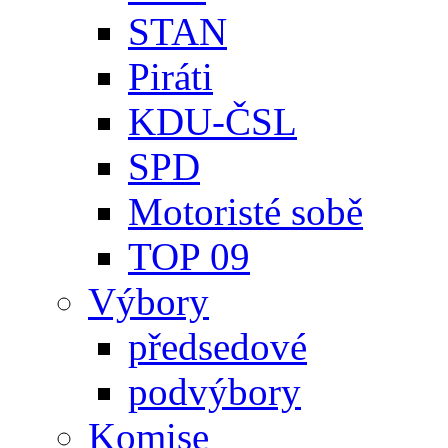
STAN
Piráti
KDU-ČSL
SPD
Motoristé sobě
TOP 09
Výbory
předsedové
podvýbory
Komise