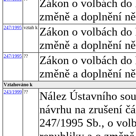
Zákon o volbách do 
změně a doplnění ně
247/1995
vztah k
Zákon o volbách do 
změně a doplnění ně
247/1995
??
Zákon o volbách do 
změně a doplnění ně
Vztahováno k
243/1999
??
Nález Ústavního sou
návrhu na zrušení čás
247/1995 Sb., o vol
republiky a o změně