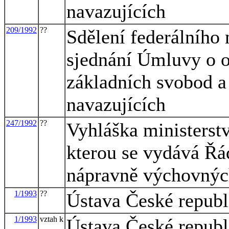
navazujících
209/1992
??
Sdělení federálního 
sjednání Úmluvy o o
základních svobod a
navazujících
247/1992
??
Vyhláška ministerstv
kterou se vydává Řá
nápravně výchovnýc
1/1993
??
Ústava České republ
1/1993
vztah k
Ústava České republ