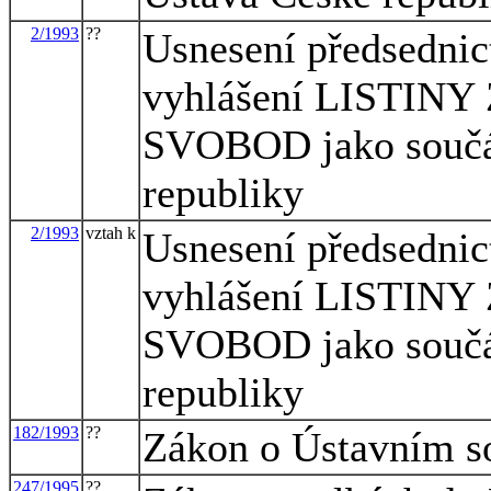
2/1993
??
Usnesení předsednic
vyhlášení LISTI
SVOBOD jako součás
republiky
2/1993
vztah k
Usnesení předsednic
vyhlášení LISTI
SVOBOD jako součás
republiky
182/1993
??
Zákon o Ústavním s
247/1995
??