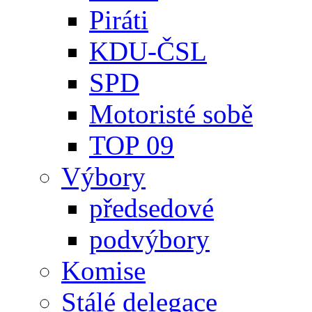
Piráti
KDU-ČSL
SPD
Motoristé sobě
TOP 09
Výbory
předsedové
podvýbory
Komise
Stálé delegace