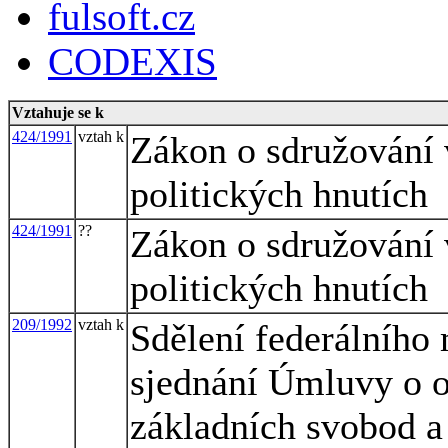
fulsoft.cz
CODEXIS
Vztahuje se k
424/1991
vztah k
Zákon o sdružování v
politických hnutích
424/1991
??
Zákon o sdružování v
politických hnutích
209/1992
vztah k
Sdělení federálního 
sjednání Úmluvy o o
základních svobod a