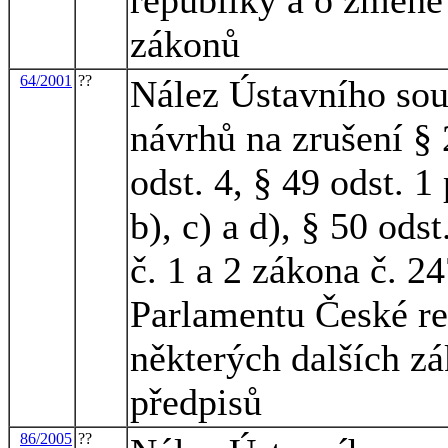
zákonů
64/2001
??
Nález Ústavního sou
návrhů na zrušení § 
odst. 4, § 49 odst. 1 
b), c) a d), § 50 odst
č. 1 a 2 zákona č. 2
Parlamentu České re
některých dalších zá
předpisů
86/2005
??