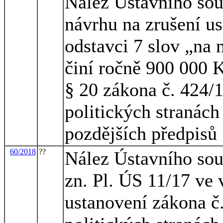
Nález Ústavního sou
návrhu na zrušení us
odstavci 7 slov „na
činí ročně 900 000 K
§ 20 zákona č. 424/1
politických stranách
pozdějších předpisů
60/2018
??
Nález Ústavního sou
zn. Pl. ÚS 11/17 ve 
ustanovení zákona č