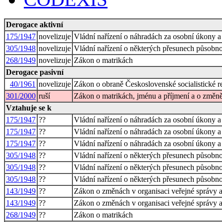
Derogace aktivní
175/1947
novelizuje
Vládní nařízení o náhradách za osobní úkony a
305/1948
novelizuje
Vládní nařízení o některých přesunech působnos
268/1949
novelizuje
Zákon o matrikách
Derogace pasivní
40/1961
novelizuje
Zákon o obraně Československé socialistické r
301/2000
ruší
Zákon o matrikách, jménu a příjmení a o změně
Vztahuje se k
175/1947
??
Vládní nařízení o náhradách za osobní úkony a
175/1947
??
Vládní nařízení o náhradách za osobní úkony a
175/1947
??
Vládní nařízení o náhradách za osobní úkony a
305/1948
??
Vládní nařízení o některých přesunech působnos
305/1948
??
Vládní nařízení o některých přesunech působnos
305/1948
??
Vládní nařízení o některých přesunech působnos
143/1949
??
Zákon o změnách v organisaci veřejné správy a
143/1949
??
Zákon o změnách v organisaci veřejné správy a
268/1949
??
Zákon o matrikách