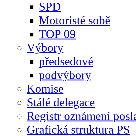
SPD
Motoristé sobě
TOP 09
Výbory
předsedové
podvýbory
Komise
Stálé delegace
Registr oznámení posl
Grafická struktura PS