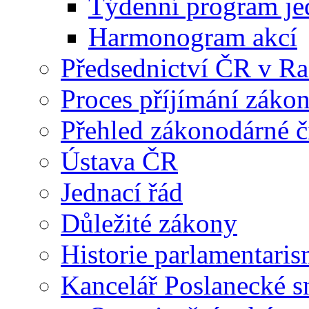
Týdenní program je
Harmonogram akcí
Předsednictví ČR v R
Proces příjímání záko
Přehled zákonodárné č
Ústava ČR
Jednací řád
Důležité zákony
Historie parlamentaris
Kancelář Poslanecké 