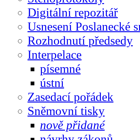
Digitální repozitář
Usnesení Poslanecké 
Rozhodnutí předsedy
Interpelace
písemné
ústní
Zasedací pořádek
Sněmovní tisky
nově přidané
návrhy zákonů