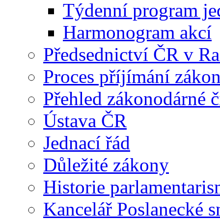
Týdenní program je
Harmonogram akcí
Předsednictví ČR v R
Proces příjímání záko
Přehled zákonodárné č
Ústava ČR
Jednací řád
Důležité zákony
Historie parlamentaris
Kancelář Poslanecké 