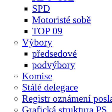
SPD
Motoristé sobě
TOP 09
Výbory
předsedové
podvýbory
Komise
Stálé delegace
Registr oznámení posl
Grafická struktura PS