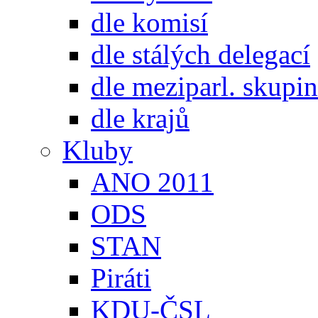
dle komisí
dle stálých delegací
dle meziparl. skupin
dle krajů
Kluby
ANO 2011
ODS
STAN
Piráti
KDU-ČSL