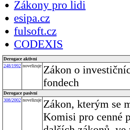
Zákony pro lidi
esipa.cz
fulsoft.cz
CODEXIS
Derogace aktivní
248/1992
novelizuje
Zákon o investičníc
fondech
Derogace pasivní
308/2002
novelizuje
Zákon, kterým se m
Komisi pro cenné p
dalších zákonů, ve 