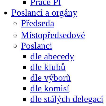
Práce PI
Poslanci a orgány
Předseda
Místopředsedové
Poslanci
dle abecedy
dle klubů
dle výborů
dle komisí
dle stálých delegací