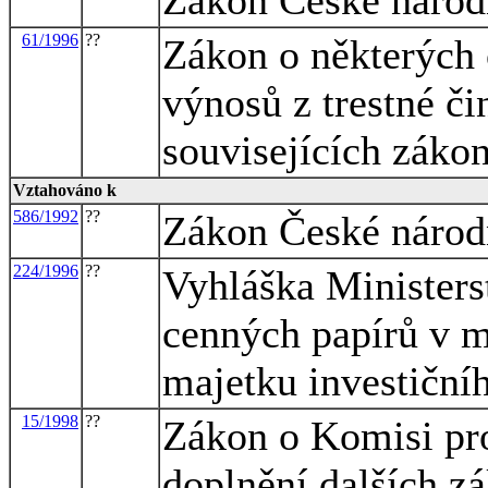
61/1996
??
Zákon o některých o
výnosů z trestné či
souvisejících záko
Vztahováno k
586/1992
??
Zákon České národn
224/1996
??
Vyhláška Ministers
cenných papírů v 
majetku investiční
15/1998
??
Zákon o Komisi pro
doplnění dalších z