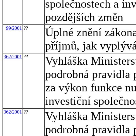
společnostech a inv
pozdějších změn
99/2001
??
Úplné znění zákona
příjmů, jak vyplýv
362/2001
??
Vyhláška Ministerst
podrobná pravidla 
za výkon funkce nu
investiční společno
362/2001
??
Vyhláška Ministerst
podrobná pravidla 