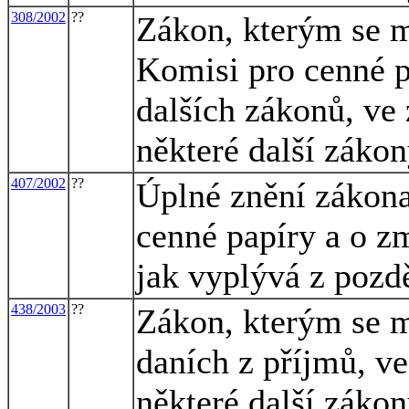
308/2002
??
Zákon, kterým se m
Komisi pro cenné p
dalších zákonů, ve 
některé další záko
407/2002
??
Úplné znění zákona
cenné papíry a o z
jak vyplývá z pozd
438/2003
??
Zákon, kterým se m
daních z příjmů, ve
některé další záko