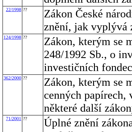
22/1998
??
Zákon České národn
znění, jak vyplývá
124/1998
??
Zákon, kterým se m
248/1992 Sb., o inv
investičních fondec
362/2000
??
Zákon, kterým se m
cenných papírech, v
některé další záko
71/2001
??
Úplné znění zákona