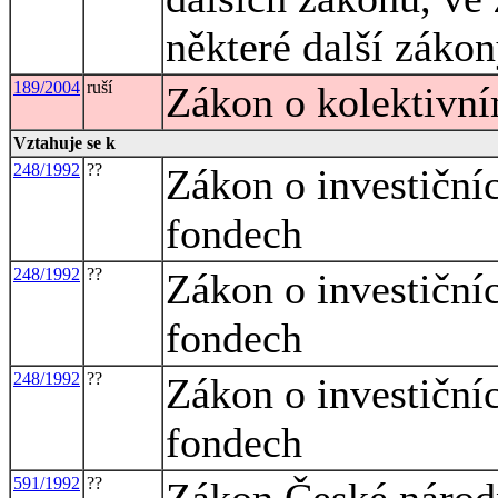
některé další záko
189/2004
ruší
Zákon o kolektivní
Vztahuje se k
248/1992
??
Zákon o investičníc
fondech
248/1992
??
Zákon o investičníc
fondech
248/1992
??
Zákon o investičníc
fondech
591/1992
??
Zákon České národn