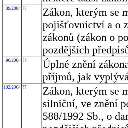
39/2004
??
Zákon, kterým se m
pojišťovnictví a o 
zákonů (zákon o poj
pozdějších předpisů
90/2004
??
Úplné znění zákona
příjmů, jak vyplýv
102/2004
??
Zákon, kterým se m
silniční, ve znění 
588/1992 Sb., o dan