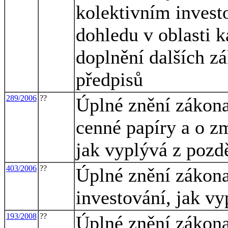
kolektivním investo
dohledu v oblasti k
doplnění dalších z
předpisů
289/2006
??
Úplné znění zákona
cenné papíry a o z
jak vyplývá z pozd
403/2006
??
Úplné znění zákona
investování, jak v
193/2008
??
Úplné znění zákona