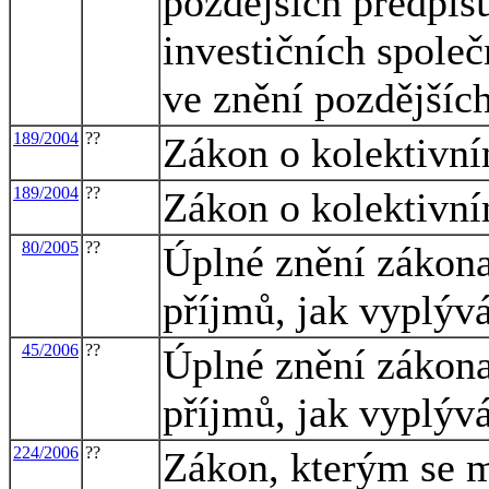
pozdějších předpisů
investičních společ
ve znění pozdějšíc
189/2004
??
Zákon o kolektivní
189/2004
??
Zákon o kolektivní
80/2005
??
Úplné znění zákona
příjmů, jak vyplýv
45/2006
??
Úplné znění zákona
příjmů, jak vyplýv
224/2006
??
Zákon, kterým se m