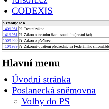
CODEXIS
Vztahuje se k
140/1961
??
Trestní zákon
141/1961
??
Zákon o trestním řízení soudním (trestní řád)
150/1969
??
Zákon o přečinech
10/1989
??
Zákonné opatření předsednictva Federálního shromáždě
Hlavní menu
Úvodní stránka
Poslanecká sněmovna
Volby do PS