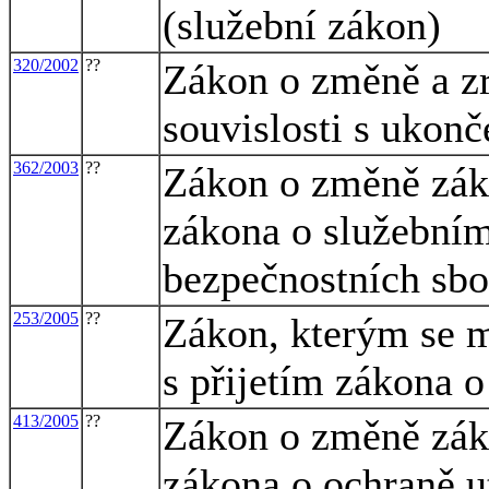
(služební zákon)
320/2002
??
Zákon o změně a zr
souvislosti s ukon
362/2003
??
Zákon o změně záko
zákona o služebním
bezpečnostních sbo
253/2005
??
Zákon, kterým se m
s přijetím zákona o
413/2005
??
Zákon o změně záko
zákona o ochraně u