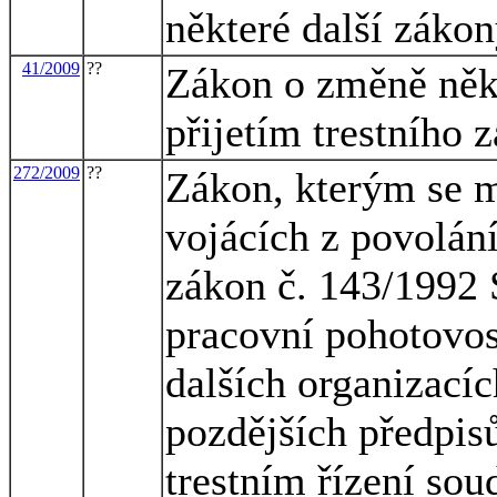
některé další záko
41/2009
??
Zákon o změně někt
přijetím trestního 
272/2009
??
Zákon, kterým se m
vojácích z povolání
zákon č. 143/1992 
pracovní pohotovos
dalších organizacíc
pozdějších předpisů
trestním řízení sou