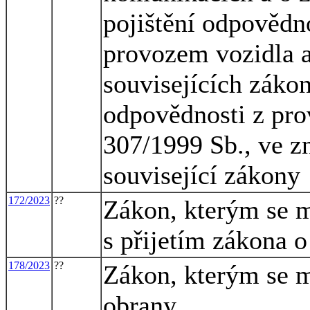
pojištění odpovědn
provozem vozidla 
souvisejících zákon
odpovědnosti z pro
307/1999 Sb., ve zn
související zákony
172/2023
??
Zákon, kterým se m
s přijetím zákona 
178/2023
??
Zákon, kterým se m
obrany