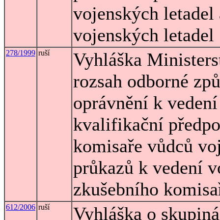
vojenských letadel
vojenských letadel
278/1999
ruší
Vyhláška Ministerst
rozsah odborné způ
oprávnění k vedení
kvalifikační předp
komisaře vůdců voj
průkazů k vedení v
zkušebního komisař
612/2006
ruší
Vyhláška o skupiná