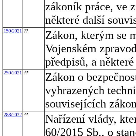
zákoník práce, ve z
některé další souvi
150/2021
??
Zákon, kterým se m
Vojenském zpravoda
předpisů, a některé
250/2021
??
Zákon o bezpečnost
vyhrazených techni
souvisejících záko
288/2022
??
Nařízení vlády, kte
60/2015 Sb., o sta