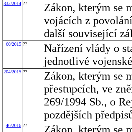
332/2014
??
Zákon, kterým se m
vojácích z povolání
další související z
60/2015
??
Nařízení vlády o s
jednotlivé vojensk
204/2015
??
Zákon, kterým se m
přestupcích, ve zně
269/1994 Sb., o Rej
pozdějších předpisů
46/2016
??
Zákon, kterým se m