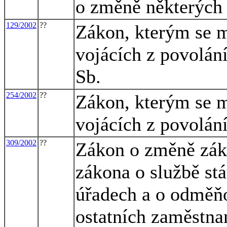
o změně některých
129/2002
??
Zákon, kterým se m
vojácích z povolán
Sb.
254/2002
??
Zákon, kterým se m
vojácích z povolání
309/2002
??
Zákon o změně záko
zákona o službě st
úřadech a o odměň
ostatních zaměstna