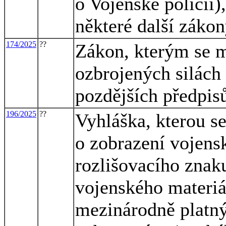
o Vojenské policii)
některé další záko
174/2025
??
Zákon, kterým se m
ozbrojených silách
pozdějších předpis
196/2025
??
Vyhláška, kterou s
o zobrazení vojens
rozlišovacího znak
vojenského materi
mezinárodně platn