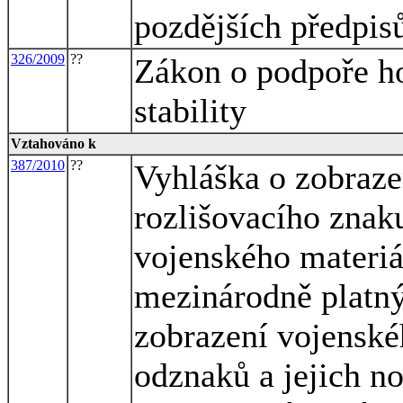
pozdějších předpis
326/2009
??
Zákon o podpoře ho
stability
Vztahováno k
387/2010
??
Vyhláška o zobraze
rozlišovacího znak
vojenského materi
mezinárodně platn
zobrazení vojenské
odznaků a jejich n