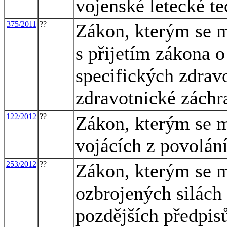
vojenské letecké te
375/2011
??
Zákon, kterým se m
s přijetím zákona 
specifických zdrav
zdravotnické záchr
122/2012
??
Zákon, kterým se m
vojácích z povolání
253/2012
??
Zákon, kterým se m
ozbrojených silách
pozdějších předpis