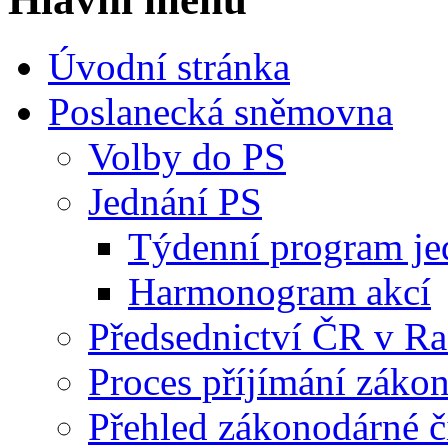
Úvodní stránka
Poslanecká sněmovna
Volby do PS
Jednání PS
Týdenní program je
Harmonogram akcí
Předsednictví ČR v R
Proces příjímání záko
Přehled zákonodárné č