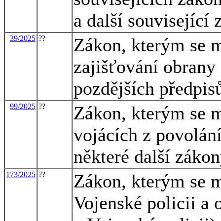
a další související
39/2025
??
Zákon, kterým se m
zajišťování obrany
pozdějších předpisů
99/2025
??
Zákon, kterým se m
vojácích z povolání
některé další záko
173/2025
??
Zákon, kterým se m
Vojenské policii a