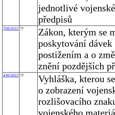
jednotlivé vojenské
předpisů
358/2022
??
Zákon, kterým se m
poskytování dávek
postižením a o změ
znění pozdějších př
430/2022
??
Vyhláška, kterou s
o zobrazení vojens
rozlišovacího znak
vojenského materi