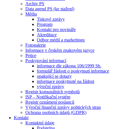
Archiv PS
Data agend PS (ke stažení)
Média
Tiskové zprávy
Program
Kontakt pro novináře
Akreditace
Odbor médií a marketingu
Fotogalerie
Informace v českém znakovém jazyce
Petice
Poskytování informací
informace dle zákona 106/1999 Sb.
formulář žádosti o poskytnutí informace
opakující se dotazy
informace poskytnuté na žádost
výroční zprávy
Registr komunálních symbolů
ISP – Notifikační systém
Registr oznámení poslanců
Výroční finanční zprávy politických stran
Ochrana osobních údajů (GDPR)
Kontakt
Kontaktní údaje
Podatelna