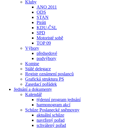
Kluby
ANO 2011
ODS
STAN
Piráti
KDU-ČSL
SPD
Motoristé sobě
TOP 09
Výbory
předsedové
podvýbory
Komise
Stálé delegace
Registr oznámení poslanců
Grafická struktura PS
Zasedací pořádek
Jednání a dokumenty
Kalendář
týdenní program jednání
harmonogram akcí
Schůze Poslanecké sněmovny
aktuální schůze
navržený pořad
schválený pořad