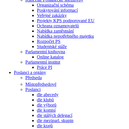
Organizační schéma
Poskytování informací
Veřejné zakázky
Projekty KPS podporované EU
Ochrana oznamovatelů
Nabídka zaměstnání
Nabídka nepotřebného majetku
Rozpočet PS
Studentské stáže
Parlamentní knihovna
Online katalog
Parlamentní institut
Práce PI
Poslanci a orgány
Předseda
Místopředsedové
Poslanci
dle abecedy
dle klubů
dle výborů
dle komisí
dle stálých delegací
dle meziparl. skupin
dle krajů