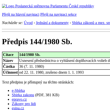
Přejít na hlavní navigaci
Přejít na navigaci sekce
Nacházíte se:
Úvod
›
Jednání a dokumenty
›
Sbírka zákonů a mez. s
Předpis 144/1980 Sb.
Citace
144/1980 Sb.
Název
Usnesení předsednictva o vyhlásení doplňovacích volieb d
Částka
36 (7. 11. 1980)
Účinnost
od 22. 11. 1980, zrušeno dnem 1. 1. 1993
Text předpisu je přístupný na těchto stránkách:
e-Sbírka
Sbirka zakonu
(PDF, 381 KB)
epravo.cz
Zákony pro lidi
esipa.cz