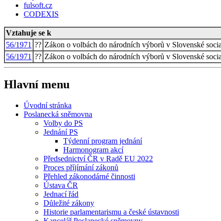
fulsoft.cz
CODEXIS
Vztahuje se k
56/1971
??
Zákon o volbách do národních výborů v Slovenské social
56/1971
??
Zákon o volbách do národních výborů v Slovenské social
Hlavní menu
Úvodní stránka
Poslanecká sněmovna
Volby do PS
Jednání PS
Týdenní program jednání
Harmonogram akcí
Předsednictví ČR v Radě EU 2022
Proces příjímání zákonů
Přehled zákonodárné činnosti
Ústava ČR
Jednací řád
Důležité zákony
Historie parlamentarismu a české ústavnosti
Kancelář Poslanecké sněmovny