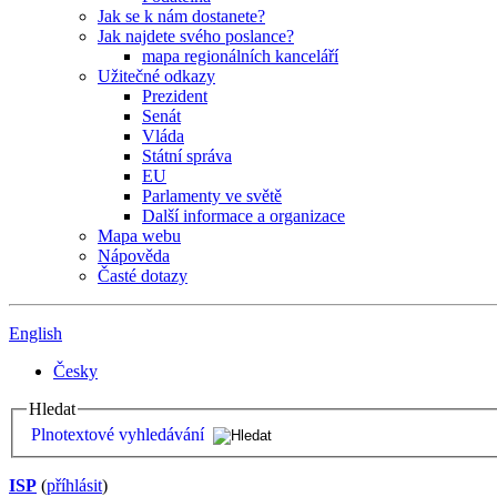
Jak se k nám dostanete?
Jak najdete svého poslance?
mapa regionálních kanceláří
Užitečné odkazy
Prezident
Senát
Vláda
Státní správa
EU
Parlamenty ve světě
Další informace a organizace
Mapa webu
Nápověda
Časté dotazy
English
Česky
Hledat
Plnotextové vyhledávání
ISP
(
příhlásit
)