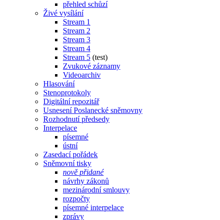
přehled schůzí
Živé vysílání
Stream 1
Stream 2
Stream 3
Stream 4
Stream 5
(test)
Zvukové záznamy
Videoarchiv
Hlasování
Stenoprotokoly
Digitální repozitář
Usnesení Poslanecké sněmovny
Rozhodnutí předsedy
Interpelace
písemné
ústní
Zasedací pořádek
Sněmovní tisky
nově přidané
návrhy zákonů
mezinárodní smlouvy
rozpočty
písemné interpelace
zprávy