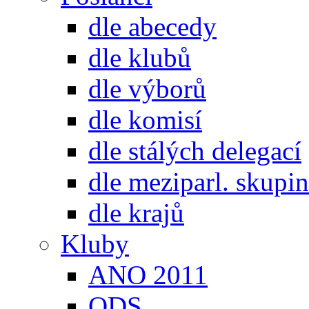
dle abecedy
dle klubů
dle výborů
dle komisí
dle stálých delegací
dle meziparl. skupin
dle krajů
Kluby
ANO 2011
ODS