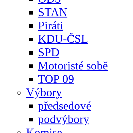
STAN
Piráti
KDU-ČSL
SPD
Motoristé sobě
TOP 09
Výbory
předsedové
podvýbory
Komise