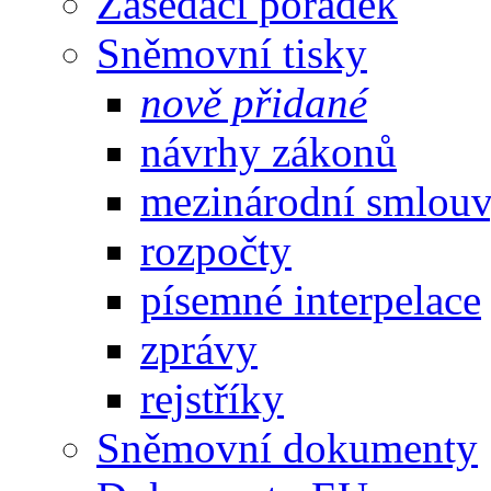
Zasedací pořádek
Sněmovní tisky
nově přidané
návrhy zákonů
mezinárodní smlou
rozpočty
písemné interpelace
zprávy
rejstříky
Sněmovní dokumenty