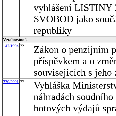
vyhlášení LISTI
SVOBOD jako součás
republiky
Vztahováno k
42/1994
??
Zákon o penzijním př
příspěvkem a o změ
souvisejících s jeh
330/2001
??
Vyhláška Ministerst
náhradách soudního 
hotových výdajů sp