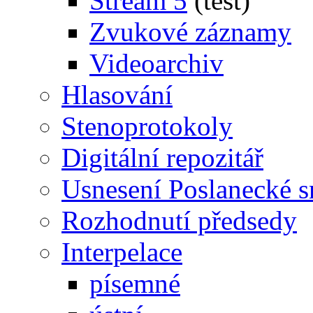
Stream 5
(test)
Zvukové záznamy
Videoarchiv
Hlasování
Stenoprotokoly
Digitální repozitář
Usnesení Poslanecké 
Rozhodnutí předsedy
Interpelace
písemné