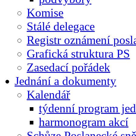
Komise
Stálé delegace
Registr oznámení posl
Grafická struktura PS
Zasedací pořádek
Jednání a dokumenty
Kalendář
týdenní program je
harmonogram akcí
Schůze Poslanecké s