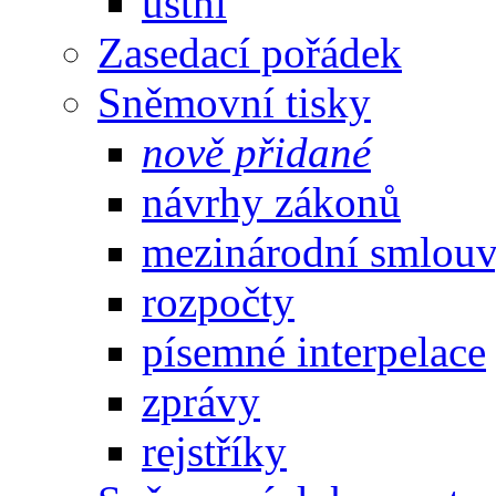
ústní
Zasedací pořádek
Sněmovní tisky
nově přidané
návrhy zákonů
mezinárodní smlou
rozpočty
písemné interpelace
zprávy
rejstříky