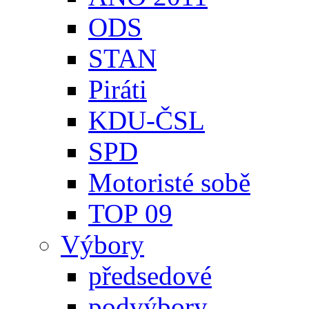
ODS
STAN
Piráti
KDU-ČSL
SPD
Motoristé sobě
TOP 09
Výbory
předsedové
podvýbory