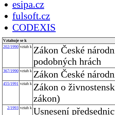
esipa.cz
fulsoft.cz
CODEXIS
Vztahuje se k
202/1990
vztah k
Zákon České národní 
podobných hrách
367/1990
vztah k
Zákon České národní
455/1991
vztah k
Zákon o živnostensk
zákon)
2/1993
vztah k
Usnesení předsednic