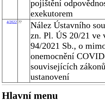
pojištění odpovědno
exekutorem
4/2022
??
Nález Ústavního sou
zn. Pl. ÚS 20/21 ve 
94/2021 Sb., o mimo
onemocnění COVID-
souvisejících zákonů
ustanovení
Hlavní menu