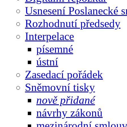
Usnesení Poslanecké 
Rozhodnutí předsedy
Interpelace
písemné
ústní
Zasedací pořádek
Sněmovní tisky
nově přidané
návrhy zákonů
mezinárodní smlou