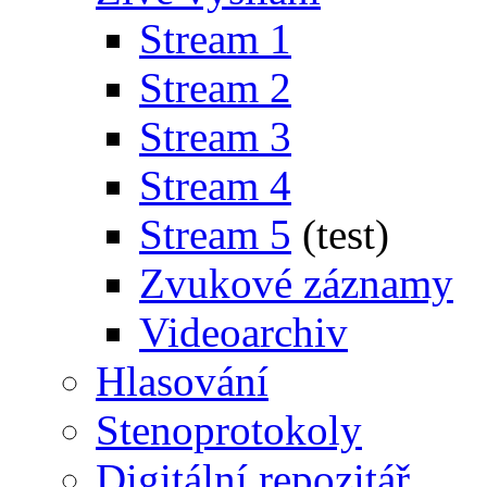
Stream 1
Stream 2
Stream 3
Stream 4
Stream 5
(test)
Zvukové záznamy
Videoarchiv
Hlasování
Stenoprotokoly
Digitální repozitář