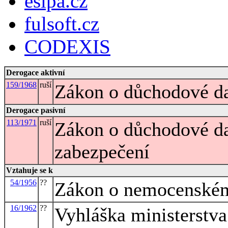
esipa.cz
fulsoft.cz
CODEXIS
Derogace aktivní
159/1968
ruší
Zákon o důchodové d
Derogace pasivní
113/1971
ruší
Zákon o důchodové dan
zabezpečení
Vztahuje se k
54/1956
??
Zákon o nemocenském
16/1962
??
Vyhláška ministerstva 