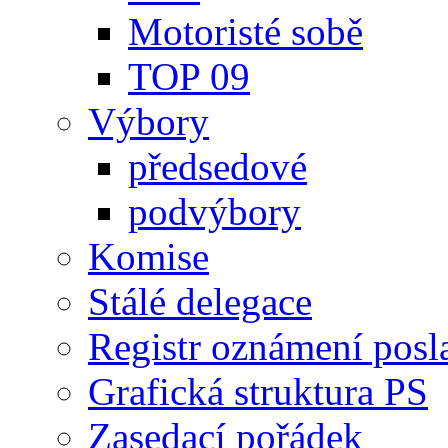
Motoristé sobě
TOP 09
Výbory
předsedové
podvýbory
Komise
Stálé delegace
Registr oznámení posl
Grafická struktura PS
Zasedací pořádek