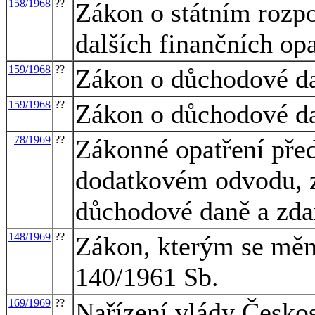
158/1968
??
Zákon o státním rozpo
dalších finančních op
159/1968
??
Zákon o důchodové d
159/1968
??
Zákon o důchodové d
78/1969
??
Zákonné opatření pře
dodatkovém odvodu, z
důchodové daně a zda
148/1969
??
Zákon, kterým se mění
140/1961 Sb.
169/1969
??
Nařízení vlády Českos