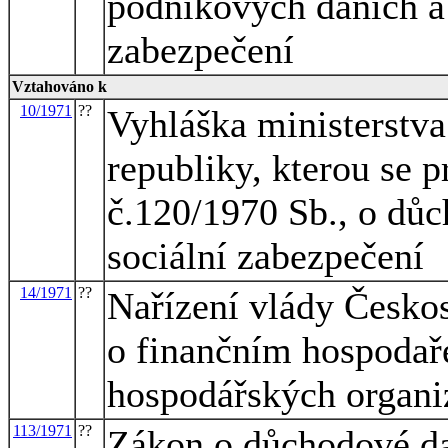
podnikových daních a 
zabezpečení
Vztahováno k
10/1971
??
Vyhláška ministerstva
republiky, kterou se 
č.120/1970 Sb., o důc
sociální zabezpečení
14/1971
??
Nařízení vlády Českos
o finančním hospodaře
hospodářských organi
113/1971
??
Zákon o důchodové dan