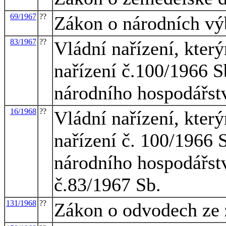
69/1967
??
Zákon o národních vý
83/1967
??
Vládní nařízení, kter
nařízení č.100/1966 S
národního hospodářst
16/1968
??
Vládní nařízení, kter
nařízení č. 100/1966 S
národního hospodářstv
č.83/1967 Sb.
131/1968
??
Zákon o odvodech ze 