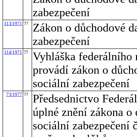
zabezpečení
113/1971
??
Zákon o důchodové dan
zabezpečení
114/1971
??
Vyhláška federálního m
provádí zákon o důch
sociální zabezpečení
73/1977
??
Předsednictvo Federá
úplné znění zákona o
sociální zabezpečení 