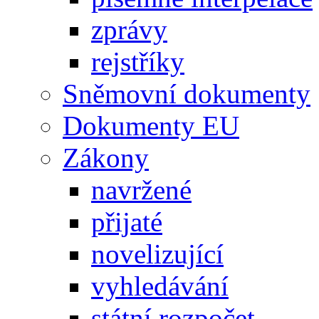
zprávy
rejstříky
Sněmovní dokumenty
Dokumenty EU
Zákony
navržené
přijaté
novelizující
vyhledávání
státní rozpočet