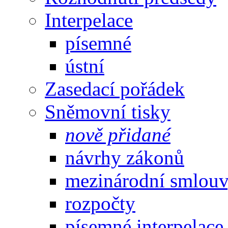
Interpelace
písemné
ústní
Zasedací pořádek
Sněmovní tisky
nově přidané
návrhy zákonů
mezinárodní smlou
rozpočty
písemné interpelace