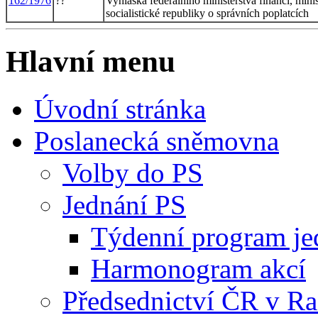
162/1976
??
Vyhláška federálního ministerstva financí, minis
socialistické republiky o správních poplatcích
Hlavní menu
Úvodní stránka
Poslanecká sněmovna
Volby do PS
Jednání PS
Týdenní program je
Harmonogram akcí
Předsednictví ČR v R