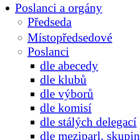
Poslanci a orgány
Předseda
Místopředsedové
Poslanci
dle abecedy
dle klubů
dle výborů
dle komisí
dle stálých delegací
dle meziparl. skupin