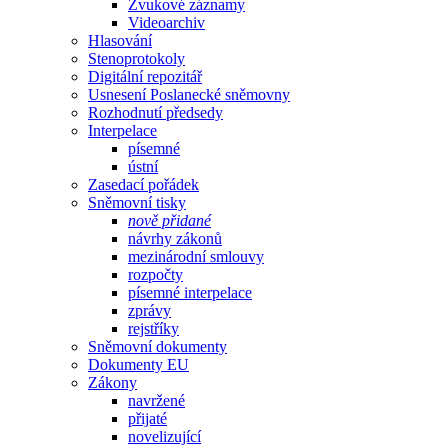
Zvukové záznamy
Videoarchiv
Hlasování
Stenoprotokoly
Digitální repozitář
Usnesení Poslanecké sněmovny
Rozhodnutí předsedy
Interpelace
písemné
ústní
Zasedací pořádek
Sněmovní tisky
nově přidané
návrhy zákonů
mezinárodní smlouvy
rozpočty
písemné interpelace
zprávy
rejstříky
Sněmovní dokumenty
Dokumenty EU
Zákony
navržené
přijaté
novelizující