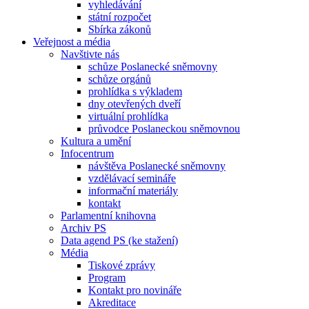
vyhledávání
státní rozpočet
Sbírka zákonů
Veřejnost a média
Navštivte nás
schůze Poslanecké sněmovny
schůze orgánů
prohlídka s výkladem
dny otevřených dveří
virtuální prohlídka
průvodce Poslaneckou sněmovnou
Kultura a umění
Infocentrum
návštěva Poslanecké sněmovny
vzdělávací semináře
informační materiály
kontakt
Parlamentní knihovna
Archiv PS
Data agend PS (ke stažení)
Média
Tiskové zprávy
Program
Kontakt pro novináře
Akreditace