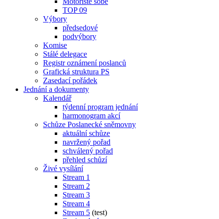
Motoristé sobě
TOP 09
Výbory
předsedové
podvýbory
Komise
Stálé delegace
Registr oznámení poslanců
Grafická struktura PS
Zasedací pořádek
Jednání a dokumenty
Kalendář
týdenní program jednání
harmonogram akcí
Schůze Poslanecké sněmovny
aktuální schůze
navržený pořad
schválený pořad
přehled schůzí
Živé vysílání
Stream 1
Stream 2
Stream 3
Stream 4
Stream 5
(test)