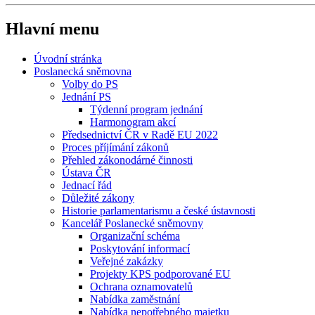
Hlavní menu
Úvodní stránka
Poslanecká sněmovna
Volby do PS
Jednání PS
Týdenní program jednání
Harmonogram akcí
Předsednictví ČR v Radě EU 2022
Proces příjímání zákonů
Přehled zákonodárné činnosti
Ústava ČR
Jednací řád
Důležité zákony
Historie parlamentarismu a české ústavnosti
Kancelář Poslanecké sněmovny
Organizační schéma
Poskytování informací
Veřejné zakázky
Projekty KPS podporované EU
Ochrana oznamovatelů
Nabídka zaměstnání
Nabídka nepotřebného majetku