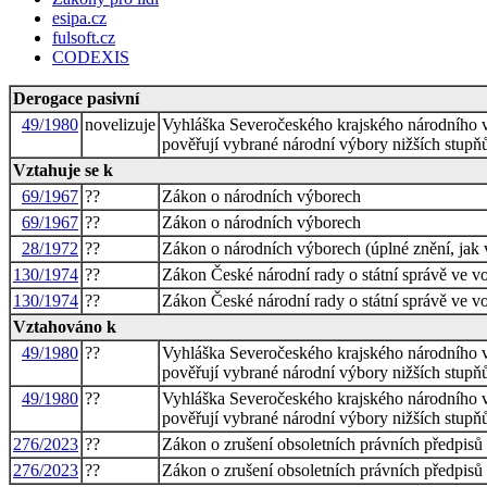
esipa.cz
fulsoft.cz
CODEXIS
Derogace pasivní
49/1980
novelizuje
Vyhláška Severočeského krajského národního v
pověřují vybrané národní výbory nižších stu
Vztahuje se k
69/1967
??
Zákon o národních výborech
69/1967
??
Zákon o národních výborech
28/1972
??
Zákon o národních výborech (úplné znění, jak 
130/1974
??
Zákon České národní rady o státní správě ve v
130/1974
??
Zákon České národní rady o státní správě ve v
Vztahováno k
49/1980
??
Vyhláška Severočeského krajského národního v
pověřují vybrané národní výbory nižších stu
49/1980
??
Vyhláška Severočeského krajského národního v
pověřují vybrané národní výbory nižších stu
276/2023
??
Zákon o zrušení obsoletních právních předpisů
276/2023
??
Zákon o zrušení obsoletních právních předpisů