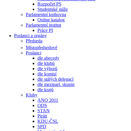
Rozpočet PS
Studentské stáže
Parlamentní knihovna
Online katalog
Parlamentní institut
Práce PI
Poslanci a orgány
Předseda
Místopředsedové
Poslanci
dle abecedy
dle klubů
dle výborů
dle komisí
dle stálých delegací
dle meziparl. skupin
dle krajů
Kluby
ANO 2011
ODS
STAN
Piráti
KDU-ČSL
SPD