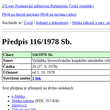
Přejít na hlavní navigaci
Přejít na navigaci sekce
Nacházíte se:
Úvod
›
Jednání a dokumenty
›
Sbírka zákonů a mez. s
Předpis 116/1978 Sb.
Citace
116/1978 Sb.
Název
Vyhláška Severočeského krajského národního výb
Částka
26 (27. 9. 1978)
Účinnost
od 1. 10. 1978
Navržené změny
1 tisk
Text předpisu je přístupný na těchto stránkách:
e-Sbírka
Sbirka zakonu
(PDF, 353 KB)
epravo.cz
Zákony pro lidi