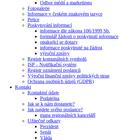
Odbor médií a marketingu
Fotogalerie
Informace v českém znakovém jazyce
Petice
Poskytování informací
informace dle zákona 106/1999 Sb.
formulář žádosti o poskytnutí informace
opakující se dotazy
informace poskytnuté na žádost
výroční zprávy
Registr komunálních symbolů
ISP – Notifikační systém
Registr oznámení poslanců
Výroční finanční zprávy politických stran
Ochrana osobních údajů (GDPR)
Kontakt
Kontaktní údaje
Podatelna
Jak se k nám dostanete?
Jak najdete svého poslance?
mapa regionálních kanceláří
Užitečné odkazy
Prezident
Senát
Vláda