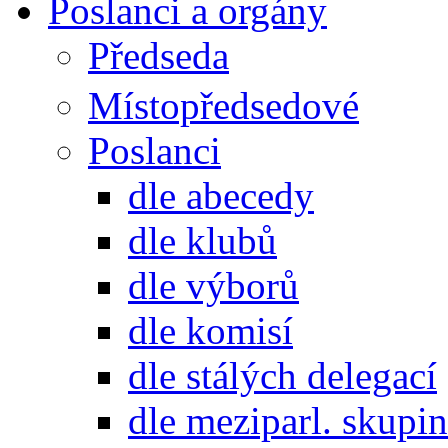
Poslanci a orgány
Předseda
Místopředsedové
Poslanci
dle abecedy
dle klubů
dle výborů
dle komisí
dle stálých delegací
dle meziparl. skupin