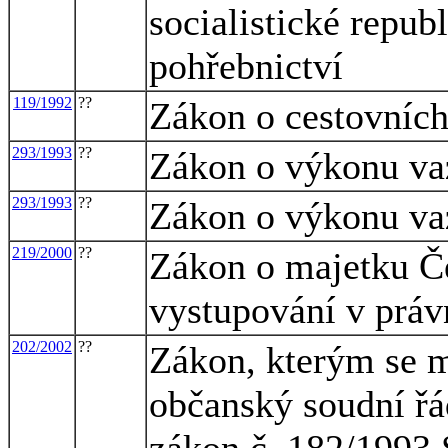
socialistické repub
pohřebnictví
119/1992
??
Zákon o cestovníc
293/1993
??
Zákon o výkonu va
293/1993
??
Zákon o výkonu va
219/2000
??
Zákon o majetku Če
vystupování v práv
202/2002
??
Zákon, kterým se m
občanský soudní řá
zákon č. 182/1993 