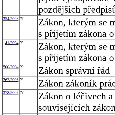
pozdějších předpis
354/2003
??
Zákon, kterým se m
s přijetím zákona o
41/2004
??
Zákon, kterým se m
s přijetím zákona 
500/2004
??
Zákon správní řád
262/2006
??
Zákon zákoník prá
378/2007
??
Zákon o léčivech a
souvisejících záko