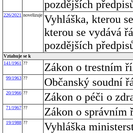
pozdějších předpis
226/2021
novelizuje
Vyhláška, kterou s
kterou se vydává ř
pozdějších předpis
Vztahuje se k
141/1961
??
Zákon o trestním ří
99/1963
??
Občanský soudní ř
20/1966
??
Zákon o péči o zdra
71/1967
??
Zákon o správním ř
19/1988
??
Vyhláška ministers