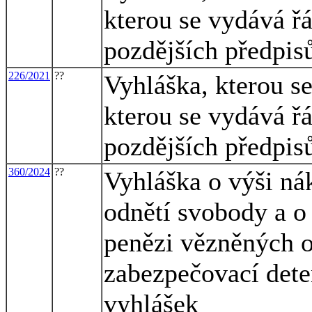
kterou se vydává ř
pozdějších předpis
226/2021
??
Vyhláška, kterou s
kterou se vydává ř
pozdějších předpis
360/2024
??
Vyhláška o výši ná
odnětí svobody a o
penězi vězněných 
zabezpečovací dete
vyhlášek