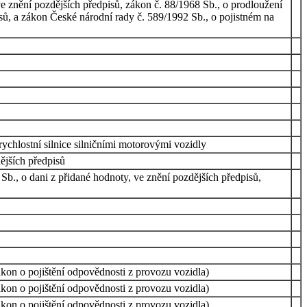
e znění pozdějších předpisů, zákon č. 88/1968 Sb., o prodloužení
isů, a zákon České národní rady č. 589/1992 Sb., o pojistném na
rychlostní silnice silničními motorovými vozidly
ějších předpisů
Sb., o dani z přidané hodnoty, ve znění pozdějších předpisů,
kon o pojištění odpovědnosti z provozu vozidla)
kon o pojištění odpovědnosti z provozu vozidla)
kon o pojištění odpovědnosti z provozu vozidla)