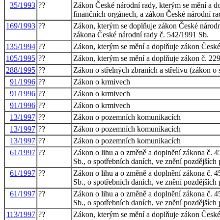
35/1993
??
Zákon České národní rady, kterým se mění a do
finančních orgánech, a zákon České národní ra
169/1993
??
Zákon, kterým se doplňuje zákon České národní 
zákona České národní rady č. 542/1991 Sb.
135/1994
??
Zákon, kterým se mění a doplňuje zákon České 
105/1995
??
Zákon, kterým se mění a doplňuje zákon č. 229
288/1995
??
Zákon o střelných zbraních a střelivu (zákon o 
91/1996
??
Zákon o krmivech
91/1996
??
Zákon o krmivech
91/1996
??
Zákon o krmivech
13/1997
??
Zákon o pozemních komunikacích
13/1997
??
Zákon o pozemních komunikacích
13/1997
??
Zákon o pozemních komunikacích
61/1997
??
Zákon o lihu a o změně a doplnění zákona č. 4
Sb., o spotřebních daních, ve znění pozdějších 
61/1997
??
Zákon o lihu a o změně a doplnění zákona č. 4
Sb., o spotřebních daních, ve znění pozdějších 
61/1997
??
Zákon o lihu a o změně a doplnění zákona č. 4
Sb., o spotřebních daních, ve znění pozdějších 
113/1997
??
Zákon, kterým se mění a doplňuje zákon České 