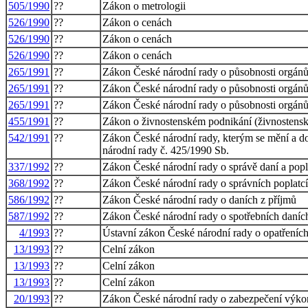
505/1990
??
Zákon o metrologii
526/1990
??
Zákon o cenách
526/1990
??
Zákon o cenách
526/1990
??
Zákon o cenách
265/1991
??
Zákon České národní rady o působnosti orgánů 
265/1991
??
Zákon České národní rady o působnosti orgánů 
265/1991
??
Zákon České národní rady o působnosti orgánů 
455/1991
??
Zákon o živnostenském podnikání (živnostens
542/1991
??
Zákon České národní rady, kterým se mění a do
národní rady č. 425/1990 Sb.
337/1992
??
Zákon České národní rady o správě daní a pop
368/1992
??
Zákon České národní rady o správních poplatc
586/1992
??
Zákon České národní rady o daních z příjmů
587/1992
??
Zákon České národní rady o spotřebních daníc
4/1993
??
Ústavní zákon České národní rady o opatřeních
13/1993
??
Celní zákon
13/1993
??
Celní zákon
13/1993
??
Celní zákon
20/1993
??
Zákon České národní rady o zabezpečení výkonu 