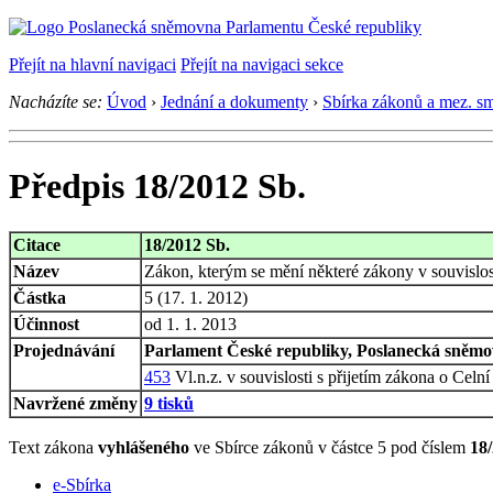
Přejít na hlavní navigaci
Přejít na navigaci sekce
Nacházíte se:
Úvod
›
Jednání a dokumenty
›
Sbírka zákonů a mez. s
Předpis 18/2012 Sb.
Citace
18/2012 Sb.
Název
Zákon, kterým se mění některé zákony v souvislost
Částka
5 (17. 1. 2012)
Účinnost
od 1. 1. 2013
Projednávání
Parlament České republiky, Poslanecká sněmov
453
Vl.n.z. v souvislosti s přijetím zákona o Celn
Navržené změny
9 tisků
Text zákona
vyhlášeného
ve Sbírce zákonů v částce 5 pod číslem
18
e-Sbírka