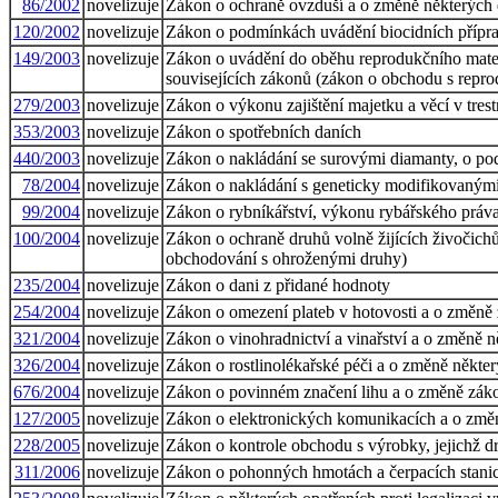
86/2002
novelizuje
Zákon o ochraně ovzduší a o změně některých 
120/2002
novelizuje
Zákon o podmínkách uvádění biocidních příprav
149/2003
novelizuje
Zákon o uvádění do oběhu reprodukčního mater
souvisejících zákonů (zákon o obchodu s repro
279/2003
novelizuje
Zákon o výkonu zajištění majetku a věcí v tres
353/2003
novelizuje
Zákon o spotřebních daních
440/2003
novelizuje
Zákon o nakládání se surovými diamanty, o po
78/2004
novelizuje
Zákon o nakládání s geneticky modifikovaným
99/2004
novelizuje
Zákon o rybníkářství, výkonu rybářského práva
100/2004
novelizuje
Zákon o ochraně druhů volně žijících živočichů
obchodování s ohroženými druhy)
235/2004
novelizuje
Zákon o dani z přidané hodnoty
254/2004
novelizuje
Zákon o omezení plateb v hotovosti a o změně z
321/2004
novelizuje
Zákon o vinohradnictví a vinařství a o změně n
326/2004
novelizuje
Zákon o rostlinolékařské péči a o změně někter
676/2004
novelizuje
Zákon o povinném značení lihu a o změně zákon
127/2005
novelizuje
Zákon o elektronických komunikacích a o změn
228/2005
novelizuje
Zákon o kontrole obchodu s výrobky, jejichž d
311/2006
novelizuje
Zákon o pohonných hmotách a čerpacích stani