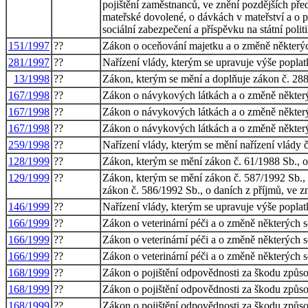
pojištění zaměstnanců, ve znění pozdějších pře
mateřské dovolené, o dávkách v mateřství a o p
sociální zabezpečení a příspěvku na státní poli
151/1997
??
Zákon o oceňování majetku a o změně některý
281/1997
??
Nařízení vlády, kterým se upravuje výše poplatk
13/1998
??
Zákon, kterým se mění a doplňuje zákon č. 288/
167/1998
??
Zákon o návykových látkách a o změně někter
167/1998
??
Zákon o návykových látkách a o změně někter
167/1998
??
Zákon o návykových látkách a o změně někter
259/1998
??
Nařízení vlády, kterým se mění nařízení vlády č
128/1999
??
Zákon, kterým se mění zákon č. 61/1988 Sb., o 
129/1999
??
Zákon, kterým se mění zákon č. 587/1992 Sb., o
zákon č. 586/1992 Sb., o daních z příjmů, ve zn
146/1999
??
Nařízení vlády, kterým se upravuje výše poplatk
166/1999
??
Zákon o veterinární péči a o změně některých s
166/1999
??
Zákon o veterinární péči a o změně některých s
166/1999
??
Zákon o veterinární péči a o změně některých s
168/1999
??
Zákon o pojištění odpovědnosti za škodu způso
168/1999
??
Zákon o pojištění odpovědnosti za škodu způso
168/1999
??
Zákon o pojištění odpovědnosti za škodu způso