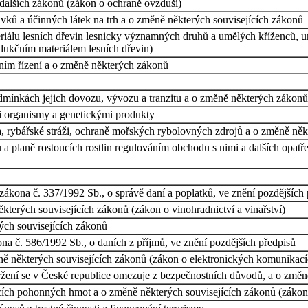
dalších zákonů (zákon o ochraně ovzduší)
ků a účinných látek na trh a o změně některých souvisejících zákonů
iálu lesních dřevin lesnicky významných druhů a umělých kříženců, ur
dukčním materiálem lesních dřevin)
tním řízení a o změně některých zákonů
dmínkách jejich dovozu, vývozu a tranzitu a o změně některých zákonů
i organismy a genetickými produkty
, rybářské stráži, ochraně mořských rybolovných zdrojů a o změně něk
 a planě rostoucích rostlin regulováním obchodu s nimi a dalších opat
ákona č. 337/1992 Sb., o správě daní a poplatků, ve znění pozdějších
ěkterých souvisejících zákonů (zákon o vinohradnictví a vinařství)
ých souvisejících zákonů
a č. 586/1992 Sb., o daních z příjmů, ve znění pozdějších předpisů
ě některých souvisejících zákonů (zákon o elektronických komunikací
ržení se v České republice omezuje z bezpečnostních důvodů, a o změ
cích pohonných hmot a o změně některých souvisejících zákonů (záko