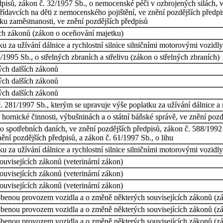
dpisů, zákon č. 32/1957 Sb., o nemocenské péči v ozbrojených silách, v
řídavcích na děti z nemocenského pojištění, ve znění pozdějších předp
tiku zaměstnanosti, ve znění pozdějších předpisů
ch zákonů (zákon o oceňování majetku)
u za užívání dálnice a rychlostní silnice silničními motorovými vozidly
1995 Sb., o střelných zbraních a střelivu (zákon o střelných zbraních)
ých dalších zákonů
ých dalších zákonů
ých dalších zákonů
. 281/1997 Sb., kterým se upravuje výše poplatku za užívání dálnice a 
hornické činnosti, výbušninách a o státní báňské správě, ve znění pozd
 spotřebních daních, ve znění pozdějších předpisů, zákon č. 588/1992 
ění pozdějších předpisů, a zákon č. 61/1997 Sb., o lihu
u za užívání dálnice a rychlostní silnice silničními motorovými vozidly
ouvisejících zákonů (veterinární zákon)
ouvisejících zákonů (veterinární zákon)
ouvisejících zákonů (veterinární zákon)
benou provozem vozidla a o změně některých souvisejících zákonů (zá
benou provozem vozidla a o změně některých souvisejících zákonů (zá
benou provozem vozidla a o změně některých souvisejících zákonů (zá