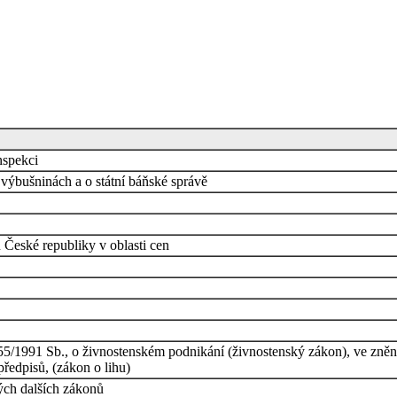
nspekci
výbušninách a o státní báňské správě
České republiky v oblasti cen
55/1991 Sb., o živnostenském podnikání (živnostenský zákon), ve zněn
předpisů, (zákon o lihu)
ých dalších zákonů