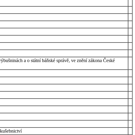
výbušninách a o státní báňské správě, ve znění zákona České
zkušebnictví