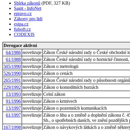
Sbírka zákonů
(PDF, 327 KB)
Sagit - InfoNet
epravo.cz
Zákony pro lidi
esipa.cz
fulsoft.cz
CODEXIS
Derogace aktivní
64/1986
novelizuje
Zákon České národní rady o České obchodní i
61/1988
novelizuje
Zákon České národní rady o hornické činnosti, 
505/1990
novelizuje
Zákon o metrologii
526/1990
novelizuje
Zákon o cenách
265/1991
novelizuje
Zákon České národní rady o působnosti orgánů 
229/1992
novelizuje
Zákon o komoditních burzách
13/1993
novelizuje
Celní zákon
91/1996
novelizuje
Zákon o krmivech
13/1997
novelizuje
Zákon o pozemních komunikacích
61/1997
novelizuje
Zákon o lihu a o změně a doplnění zákona č. 4
Sb., o spotřebních daních, ve znění pozdějších 
167/1998
novelizuje
Zákon o návykových látkách a o změně někter