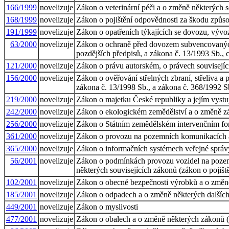
166/1999
novelizuje
Zákon o veterinární péči a o změně některých s
168/1999
novelizuje
Zákon o pojištění odpovědnosti za škodu způso
191/1999
novelizuje
Zákon o opatřeních týkajících se dovozu, vývo
63/2000
novelizuje
Zákon o ochraně před dovozem subvencovaných v
pozdějších předpisů, a zákona č. 13/1993 Sb., 
121/2000
novelizuje
Zákon o právu autorském, o právech souvisejí
156/2000
novelizuje
Zákon o ověřování střelných zbraní, střeliva a
zákona č. 13/1998 Sb., a zákona č. 368/1992 Sb
219/2000
novelizuje
Zákon o majetku České republiky a jejím vystu
242/2000
novelizuje
Zákon o ekologickém zemědělství a o změně zák
256/2000
novelizuje
Zákon o Státním zemědělském intervenčním fo
361/2000
novelizuje
Zákon o provozu na pozemních komunikacích 
365/2000
novelizuje
Zákon o informačních systémech veřejné správ
56/2001
novelizuje
Zákon o podmínkách provozu vozidel na pozem
některých souvisejících zákonů (zákon o pojišt
102/2001
novelizuje
Zákon o obecné bezpečnosti výrobků a o změn
185/2001
novelizuje
Zákon o odpadech a o změně některých dalšíc
449/2001
novelizuje
Zákon o myslivosti
477/2001
novelizuje
Zákon o obalech a o změně některých zákonů (