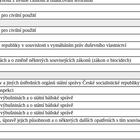
ýnosů z trestné činnosti a financování terorismu
pro civilní použití
pro civilní použití
republiky v souvislosti s vymáháním práv duševního vlastnictví
kách a o změně některých souvisejících zákonů (zákon o biocidech)
 a jiných ústředních orgánů státní správy České socialistické republiky
nspekci
výbušninách a o státní báňské správě
výbušninách a o státní báňské správě
výbušninách a o státní báňské správě
úpravě jejich působnosti a o některých dalších opatřeních s tím souvis