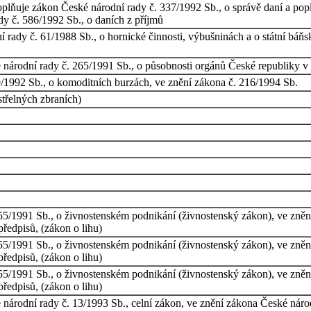
plňuje zákon České národní rady č. 337/1992 Sb., o správě daní a pop
dy č. 586/1992 Sb., o daních z příjmů
rady č. 61/1988 Sb., o hornické činnosti, výbušninách a o státní báňs
národní rady č. 265/1991 Sb., o působnosti orgánů České republiky v o
/1992 Sb., o komoditních burzách, ve znění zákona č. 216/1994 Sb.
střelných zbraních)
55/1991 Sb., o živnostenském podnikání (živnostenský zákon), ve zněn
předpisů, (zákon o lihu)
55/1991 Sb., o živnostenském podnikání (živnostenský zákon), ve zněn
předpisů, (zákon o lihu)
55/1991 Sb., o živnostenském podnikání (živnostenský zákon), ve zněn
předpisů, (zákon o lihu)
národní rady č. 13/1993 Sb., celní zákon, ve znění zákona České nár