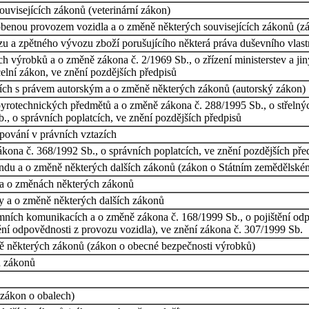
ouvisejících zákonů (veterinární zákon)
benou provozem vozidla a o změně některých souvisejících zákonů (zá
zu a zpětného vývozu zboží porušujícího některá práva duševního vlast
ýrobků a o změně zákona č. 2/1969 Sb., o zřízení ministerstev a jiný
celní zákon, ve znění pozdějších předpisů
cích s právem autorským a o změně některých zákonů (autorský zákon)
 pyrotechnických předmětů a o změně zákona č. 288/1995 Sb., o střelných
., o správních poplatcích, ve znění pozdějších předpisů
pování v právních vztazích
ona č. 368/1992 Sb., o správních poplatcích, ve znění pozdějších pře
ndu a o změně některých dalších zákonů (zákon o Státním zemědělské
a o změnách některých zákonů
y a o změně některých dalších zákonů
ních komunikacích a o změně zákona č. 168/1999 Sb., o pojištění od
ění odpovědnosti z provozu vozidla), ve znění zákona č. 307/1999 Sb.
ě některých zákonů (zákon o obecné bezpečnosti výrobků)
h zákonů
zákon o obalech)