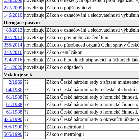
253/2008
novelizuje
Zákon o některých opatřeních proti legalizaci v
277/2009
novelizuje
Zákon o pojišťovnictví
146/2010
novelizuje
Zákon o označování a sledovatelnosti výbušnin 
Derogace pasivní
83/2013
novelizuje
Zákon o označování a sledovatelnosti výbušnin 
307/2013
novelizuje
Zákon o povinném značení lihu
355/2014
novelizuje
Zákon o působnosti orgánů Celní správy České 
242/2016
novelizuje
Zákon celní zákon
324/2016
novelizuje
Zákon o biocidních přípravcích a účinných lát
541/2020
novelizuje
Zákon o odpadech
Vztahuje se k
2/1969
??
Zákon České národní rady o zřízení ministerstev
64/1986
??
Zákon České národní rady o České obchodní i
61/1988
??
Zákon České národní rady o hornické činnosti, 
61/1988
??
Zákon České národní rady o hornické činnosti, 
61/1988
??
Zákon České národní rady o hornické činnosti, 
425/1990
??
Zákon České národní rady o okresních úřadech, 
505/1990
??
Zákon o metrologii
505/1990
??
Zákon o metrologii