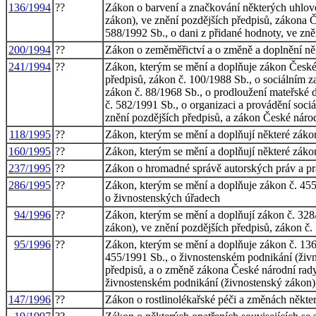
136/1994
??
Zákon o barvení a značkování některých uhlovo
zákon), ve znění pozdějších předpisů, zákona Č
588/1992 Sb., o dani z přidané hodnoty, ve zně
200/1994
??
Zákon o zeměměřictví a o změně a doplnění ně
241/1994
??
Zákon, kterým se mění a doplňuje zákon České n
předpisů, zákon č. 100/1988 Sb., o sociálním z
zákon č. 88/1968 Sb., o prodloužení mateřské d
č. 582/1991 Sb., o organizaci a provádění soci
znění pozdějších předpisů, a zákon České národ
118/1995
??
Zákon, kterým se mění a doplňují některé zákony
160/1995
??
Zákon, kterým se mění a doplňují některé zákon
237/1995
??
Zákon o hromadné správě autorských práv a pr
286/1995
??
Zákon, kterým se mění a doplňuje zákon č. 455
o živnostenských úřadech
94/1996
??
Zákon, kterým se mění a doplňují zákon č. 328
zákon), ve znění pozdějších předpisů, zákon č.
95/1996
??
Zákon, kterým se mění a doplňuje zákon č. 136/
455/1991 Sb., o živnostenském podnikání (živn
předpisů, a o změně zákona České národní rady 
živnostenském podnikání (živnostenský zákon), 
147/1996
??
Zákon o rostlinolékařské péči a změnách někte