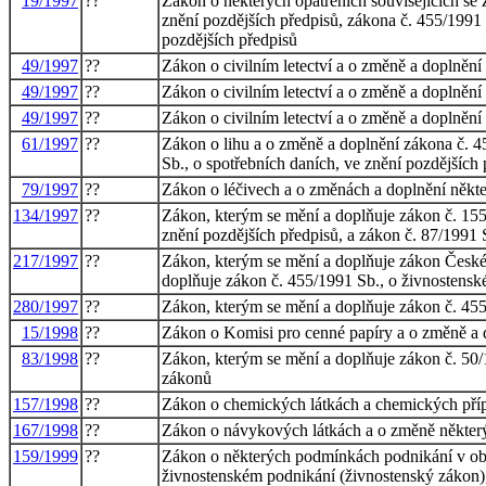
19/1997
??
Zákon o některých opatřeních souvisejících se
znění pozdějších předpisů, zákona č. 455/1991 
pozdějších předpisů
49/1997
??
Zákon o civilním letectví a o změně a doplněn
49/1997
??
Zákon o civilním letectví a o změně a doplněn
49/1997
??
Zákon o civilním letectví a o změně a doplněn
61/1997
??
Zákon o lihu a o změně a doplnění zákona č. 4
Sb., o spotřebních daních, ve znění pozdějších 
79/1997
??
Zákon o léčivech a o změnách a doplnění někte
134/1997
??
Zákon, kterým se mění a doplňuje zákon č. 155
znění pozdějších předpisů, a zákon č. 87/1991 
217/1997
??
Zákon, kterým se mění a doplňuje zákon České
doplňuje zákon č. 455/1991 Sb., o živnostensk
280/1997
??
Zákon, kterým se mění a doplňuje zákon č. 455
15/1998
??
Zákon o Komisi pro cenné papíry a o změně a 
83/1998
??
Zákon, kterým se mění a doplňuje zákon č. 50/
zákonů
157/1998
??
Zákon o chemických látkách a chemických příp
167/1998
??
Zákon o návykových látkách a o změně někter
159/1999
??
Zákon o některých podmínkách podnikání v obla
živnostenském podnikání (živnostenský zákon),