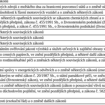
zákonů
ných zdrojů z mořského dna za hranicemi pravomocí států a o změně n
ůsobilosti k řízení motorových vozidel a o změnách některých zákonů
 některých opatřeních souvisejících se zákazem chemických zbraní a 
ějších předpisů, zákona č. 455/1991 Sb., o živnostenském podnikání (ž
ch předpisů, a zákon č. 455/1991 Sb., o živnostenském podnikání (živn
kterých souvisejících zákonů
kterých souvisejících zákonů
kterých souvisejících zákonů
státním ověřování jakosti výrobků a služeb určených k zajištění obrany
 cenných papírech, ve znění pozdějších předpisů, a některé další zák
o rostlinolékařské péči a změnách některých souvisejících zákonů, a z
ní správy v energetických odvětvích a o změně některých zákonů (ene
kterým se mění zákon č. 20/1987 Sb., o státní památkové péči, ve zněn
ní (živnostenský zákon), ve znění pozdějších předpisů, a některé dalš
a o změně některých souvisejících zákonů (zákon o posuzování vlivů na 
 důchodovém pojištění, ve znění pozdějších předpisů, a zákona č. 582/
sti (exekuční řád) a o změně dalších zákonů