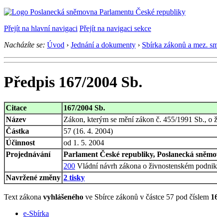
Přejít na hlavní navigaci
Přejít na navigaci sekce
Nacházíte se:
Úvod
›
Jednání a dokumenty
›
Sbírka zákonů a mez. s
Předpis 167/2004 Sb.
Citace
167/2004 Sb.
Název
Zákon, kterým se mění zákon č. 455/1991 Sb., o ž
Částka
57 (16. 4. 2004)
Účinnost
od 1. 5. 2004
Projednávání
Parlament České republiky, Poslanecká sněmov
200
Vládní návrh zákona o živnostenském podnik
Navržené změny
2 tisky
Text zákona
vyhlášeného
ve Sbírce zákonů v částce 57 pod číslem
1
e-Sbírka