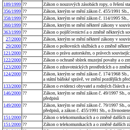
189/1999
??
Zákon o nouzových zásobách ropy, o řešení st
356/1999
??
Zákon, kterým se mění zákon č. 455/1991 Sb., 
358/1999
??
Zákon, kterým se mění zákon č. 114/1995 Sb., 
360/1999
??
Zákon, kterým se mění některé zákony v souvisl
363/1999
??
Zákon o pojišťovnictví a o změně některých sou
27/2000
??
Zákon, kterým se mění některé zákony v souvisl
29/2000
??
Zákon o poštovních službách a o změně někter
121/2000
??
Zákon o právu autorském, o právech souvisejí
122/2000
??
Zákon o ochraně sbírek muzejní povahy a o zm
123/2000
??
Zákon o zdravotnických prostředcích a o změně
124/2000
??
Zákon, kterým se mění zákon č. 174/1968 Sb., 
a státní báňské správě, ve znění pozdějších př
133/2000
??
Zákon o evidenci obyvatel a rodných číslech a
146/2000
??
Zákon, kterým se mění zákon č. 49/1997 Sb., o 
předpisů
149/2000
??
Zákon, kterým se mění zákon č. 79/1997 Sb., o 
předpisů, a zákon č. 455/1991 Sb., o živnoste
151/2000
??
Zákon o telekomunikacích a o změně dalších 
151/2000
??
Zákon o telekomunikacích a o změně dalších 