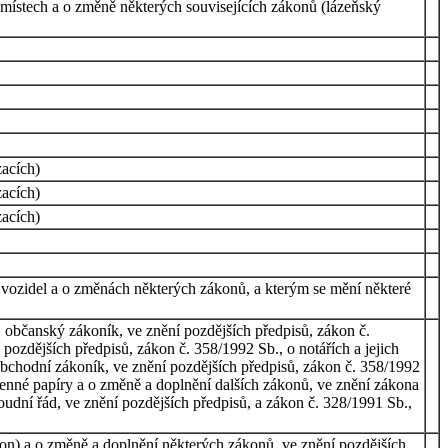
h místech a o změně některých souvisejících zákonů (lázeňský
acích)
acích)
acích)
 vozidel a o změnách některých zákonů, a kterým se mění některé
 občanský zákoník, ve znění pozdějších předpisů, zákon č.
pozdějších předpisů, zákon č. 358/1992 Sb., o notářích a jejich
 obchodní zákoník, ve znění pozdějších předpisů, zákon č. 358/1992
 cenné papíry a o změně a doplnění dalších zákonů, ve znění zákona
oudní řád, ve znění pozdějších předpisů, a zákon č. 328/1991 Sb.,
on) a o změně a doplnění některých zákonů, ve znění pozdějších