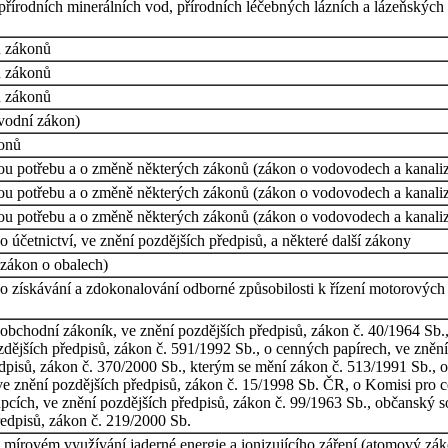
 přírodních minerálních vod, přírodních léčebných lázních a lázeňskýc
h zákonů
h zákonů
h zákonů
vodní zákon)
konů
ou potřebu a o změně některých zákonů (zákon o vodovodech a kanaliz
ou potřebu a o změně některých zákonů (zákon o vodovodech a kanaliz
ou potřebu a o změně některých zákonů (zákon o vodovodech a kanaliz
 účetnictví, ve znění pozdějších předpisů, a některé další zákony
zákon o obalech)
o získávání a zdokonalování odborné způsobilosti k řízení motorových
obchodní zákoník, ve znění pozdějších předpisů, zákon č. 40/1964 Sb.,
dějších předpisů, zákon č. 591/1992 Sb., o cenných papírech, ve znění 
ředpisů, zákon č. 370/2000 Sb., kterým se mění zákon č. 513/1991 Sb.,
d), ve znění pozdějších předpisů, zákon č. 15/1998 Sb. ČR, o Komisi pro
upcích, ve znění pozdějších předpisů, zákon č. 99/1963 Sb., občanský s
ředpisů, zákon č. 219/2000 Sb.
 mírovém využívání jaderné energie a ionizujícího záření (atomový zák