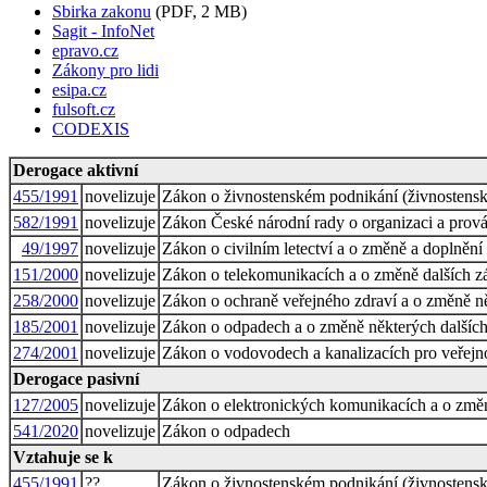
Sbirka zakonu
(PDF, 2 MB)
Sagit - InfoNet
epravo.cz
Zákony pro lidi
esipa.cz
fulsoft.cz
CODEXIS
Derogace aktivní
455/1991
novelizuje
Zákon o živnostenském podnikání (živnostens
582/1991
novelizuje
Zákon České národní rady o organizaci a prová
49/1997
novelizuje
Zákon o civilním letectví a o změně a doplněn
151/2000
novelizuje
Zákon o telekomunikacích a o změně dalších 
258/2000
novelizuje
Zákon o ochraně veřejného zdraví a o změně ně
185/2001
novelizuje
Zákon o odpadech a o změně některých dalšíc
274/2001
novelizuje
Zákon o vodovodech a kanalizacích pro veřejn
Derogace pasivní
127/2005
novelizuje
Zákon o elektronických komunikacích a o změn
541/2020
novelizuje
Zákon o odpadech
Vztahuje se k
455/1991
??
Zákon o živnostenském podnikání (živnostens