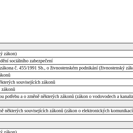
ký zákon)
dění sociálního zabezpečení
í zákona č. 455/1991 Sb., o živnostenském podnikání (živnostenský zák
zákonů
kterých souvisejících zákonů
h zákonů
ou potřebu a o změně některých zákonů (zákon o vodovodech a kanaliz
ě některých souvisejících zákonů (zákon o elektronických komunikací
ký zákon)