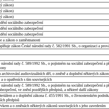
ký zákon)
ký zákon)
ký zákon)
dění sociálního zabezpečení
dění sociálního zabezpečení
dění sociálního zabezpečení
e a zákon o zaměstnanosti
plňuje zákon České národní rady č. 582/1991 Sb., o organizaci a prová
árodní rady č. 589/1992 Sb., o pojistném na sociální zabezpečení a př
kony
 archivování audiovizuálních děl, o změně a doplnění některých zákonů
 o opatřeních s tím souvisejících
árodní rady č. 589/1992 Sb., o pojistném na sociální zabezpečení a pří
abezpečení, ve znění pozdějších předpisů, a některé další zákony
iálem a o doplnění zákona č. 455/1991 Sb., o živnostenském podnikán
ších předpisů
spěvkem a o změnách některých zákonů souvisejících s jeho zavedením