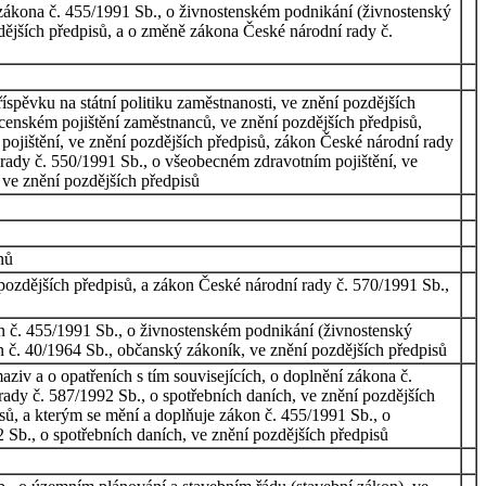
 zákona č. 455/1991 Sb., o živnostenském podnikání (živnostenský
dějších předpisů, a o změně zákona České národní rady č.
spěvku na státní politiku zaměstnanosti, ve znění pozdějších
cenském pojištění zaměstnanců, ve znění pozdějších předpisů,
pojištění, ve znění pozdějších předpisů, zákon České národní rady
 rady č. 550/1991 Sb., o všeobecném zdravotním pojištění, ve
 ve znění pozdějších předpisů
nů
pozdějších předpisů, a zákon České národní rady č. 570/1991 Sb.,
n č. 455/1991 Sb., o živnostenském podnikání (živnostenský
n č. 40/1964 Sb., občanský zákoník, ve znění pozdějších předpisů
iv a o opatřeních s tím souvisejících, o doplnění zákona č.
ady č. 587/1992 Sb., o spotřebních daních, ve znění pozdějších
sů, a kterým se mění a doplňuje zákon č. 455/1991 Sb., o
 Sb., o spotřebních daních, ve znění pozdějších předpisů