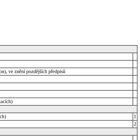
on), ve znění pozdějších předpisů
acích)
ch)
1
2