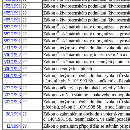
455/1991
??
Zákon o živnostenském podnikání (živnostens
455/1991
??
Zákon o živnostenském podnikání (živnostens
455/1991
??
Zákon o živnostenském podnikání (živnostens
582/1991
??
Zákon České národní rady o organizaci a prová
582/1991
??
Zákon České národní rady o organizaci a prová
582/1991
??
Zákon České národní rady o organizaci a prová
231/1992
??
Zákon, kterým se mění a doplňuje zákoník prác
590/1992
??
Zákon České národní rady, kterým se mění a do
591/1992
??
Zákon České národní rady o cenných papírech
600/1992
??
Zákon o cenných papírech
160/1993
??
Zákon, kterým se mění a doplňuje zákon České n
národní rady č. 10/1993 Sb., a některé další zá
273/1993
??
Zákon o některých podmínkách výroby, šíření a
303/1993
??
Zákon o zrušení státního tabákového monopolu a
307/1993
??
Zákon, kterým se mění a doplňuje zákon České n
předpisů, zákon č. 100/1988 Sb., o sociálním z
38/1994
??
Zákon o zahraničním obchodu s vojenským mater
č. 140/1961 Sb., trestní zákon, ve znění pozděj
42/1994
??
Zákon o penzijním připojištění se státním pří