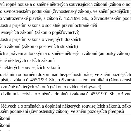
avů ropné nouze a o změně některých souvisejících zákonů (zákon o n
o živnostenském podnikání (živnostenský zákon), ve znění pozdějších p
o vnitrozemské plavbě, a zákon č. 455/1991 Sb., o živnostenském podn
osti s přijetím zákona o sociálně-právní ochraně dětí
visejících zákonů (zákon o pojišťovnictví)
osti s přijetím zákona o veřejných dražbách
ých zákonů (zákon o poštovních službách)
cích s právem autorským a o změně některých zákonů (autorský zákon)
ěně některých dalších zákonů
 některých souvisejících zákonů
o státním odborném dozoru nad bezpečností práce, ve znění pozdějších 
edpisů, a zákon č. 455/1991 Sb., o živnostenském podnikání (živnostens
 o změně některých zákonů (zákon o evidenci obyvatel)
civilním letectví a o změně a doplnění zákona č. 455/1991 Sb., o živ
léčivech a o změnách a doplnění některých souvisejících zákonů, zákon 
nském podnikání (živnostenský zákon), ve znění pozdějších předpisů
zákonů
zákonů