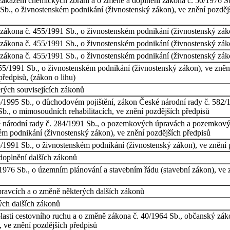
 zákazem chemických zbraní a o změně a doplnění zákona č. 50/1976 Sb
Sb., o živnostenském podnikání (živnostenský zákon), ve znění pozdější
í zákona č. 455/1991 Sb., o živnostenském podnikání (živnostenský zák
í zákona č. 455/1991 Sb., o živnostenském podnikání (živnostenský zák
í zákona č. 455/1991 Sb., o živnostenském podnikání (živnostenský zák
55/1991 Sb., o živnostenském podnikání (živnostenský zákon), ve zněn
předpisů, (zákon o lihu)
rých souvisejících zákonů
/1995 Sb., o důchodovém pojištění, zákon České národní rady č. 582/19
Sb., o mimosoudních rehabilitacích, ve znění pozdějších předpisů
 národní rady č. 284/1991 Sb., o pozemkových úpravách a pozemkovýc
ém podnikání (živnostenský zákon), ve znění pozdějších předpisů
/1991 Sb., o živnostenském podnikání (živnostenský zákon), ve znění 
doplnění dalších zákonů
1976 Sb., o územním plánování a stavebním řádu (stavební zákon), ve z
ravcích a o změně některých dalších zákonů
ých dalších zákonů
sti cestovního ruchu a o změně zákona č. 40/1964 Sb., občanský zákon
 ve znění pozdějších předpisů