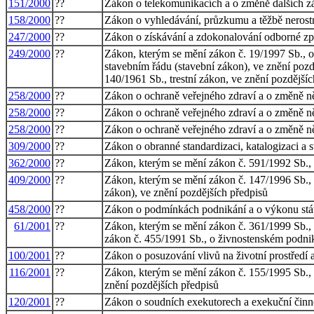
151/2000
??
Zákon o telekomunikacích a o změně dalších 
158/2000
??
Zákon o vyhledávání, průzkumu a těžbě nerost
247/2000
??
Zákon o získávání a zdokonalování odborné zp
249/2000
??
Zákon, kterým se mění zákon č. 19/1997 Sb., o
stavebním řádu (stavební zákon), ve znění pozd
140/1961 Sb., trestní zákon, ve znění pozdější
258/2000
??
Zákon o ochraně veřejného zdraví a o změně ně
258/2000
??
Zákon o ochraně veřejného zdraví a o změně ně
258/2000
??
Zákon o ochraně veřejného zdraví a o změně ně
309/2000
??
Zákon o obranné standardizaci, katalogizaci a 
362/2000
??
Zákon, kterým se mění zákon č. 591/1992 Sb., o
409/2000
??
Zákon, kterým se mění zákon č. 147/1996 Sb., 
zákon), ve znění pozdějších předpisů
458/2000
??
Zákon o podmínkách podnikání a o výkonu stát
61/2001
??
Zákon, kterým se mění zákon č. 361/1999 Sb., 
zákon č. 455/1991 Sb., o živnostenském podniká
100/2001
??
Zákon o posuzování vlivů na životní prostředí 
116/2001
??
Zákon, kterým se mění zákon č. 155/1995 Sb., o
znění pozdějších předpisů
120/2001
??
Zákon o soudních exekutorech a exekuční činno