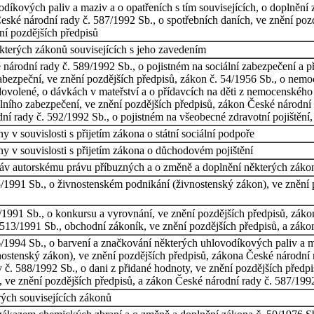
díkových paliv a maziv a o opatřeních s tím souvisejících, o doplnění
eské národní rady č. 587/1992 Sb., o spotřebních daních, ve znění poz
ní pozdějších předpisů
kterých zákonů souvisejících s jeho zavedením
árodní rady č. 589/1992 Sb., o pojistném na sociální zabezpečení a pří
abezpeční, ve znění pozdějších předpisů, zákon č. 54/1956 Sb., o nemo
ovolené, o dávkách v mateřství a o přídavcích na děti z nemocenského 
álního zabezpečení, ve znění pozdějších předpisů, zákon České národní
ní rady č. 592/1992 Sb., o pojistném na všeobecné zdravotní pojištění,
 v souvislosti s přijetím zákona o státní sociální podpoře
y v souvislosti s přijetím zákona o důchodovém pojištění
áv autorskému právu příbuzných a o změně a doplnění některých záko
/1991 Sb., o živnostenském podnikání (živnostenský zákon), ve znění 
/1991 Sb., o konkursu a vyrovnání, ve znění pozdějších předpisů, záko
 513/1991 Sb., obchodní zákoník, ve znění pozdějších předpisů, a záko
1994 Sb., o barvení a značkování některých uhlovodíkových paliv a maz
ostenský zákon), ve znění pozdějších předpisů, zákona České národní r
č. 588/1992 Sb., o dani z přidané hodnoty, ve znění pozdějších předpi
ve znění pozdějších předpisů, a zákon České národní rady č. 587/1992
rých souvisejících zákonů