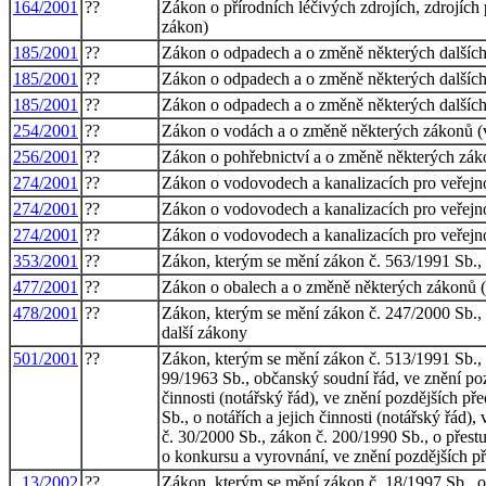
164/2001
??
Zákon o přírodních léčivých zdrojích, zdrojích
zákon)
185/2001
??
Zákon o odpadech a o změně některých dalšíc
185/2001
??
Zákon o odpadech a o změně některých dalšíc
185/2001
??
Zákon o odpadech a o změně některých dalšíc
254/2001
??
Zákon o vodách a o změně některých zákonů (
256/2001
??
Zákon o pohřebnictví a o změně některých zá
274/2001
??
Zákon o vodovodech a kanalizacích pro veřejn
274/2001
??
Zákon o vodovodech a kanalizacích pro veřejn
274/2001
??
Zákon o vodovodech a kanalizacích pro veřejn
353/2001
??
Zákon, kterým se mění zákon č. 563/1991 Sb., o
477/2001
??
Zákon o obalech a o změně některých zákonů (
478/2001
??
Zákon, kterým se mění zákon č. 247/2000 Sb., 
další zákony
501/2001
??
Zákon, kterým se mění zákon č. 513/1991 Sb., 
99/1963 Sb., občanský soudní řád, ve znění poz
činnosti (notářský řád), ve znění pozdějších p
Sb., o notářích a jejich činnosti (notářský řá
č. 30/2000 Sb., zákon č. 200/1990 Sb., o přest
o konkursu a vyrovnání, ve znění pozdějších p
13/2002
??
Zákon, kterým se mění zákon č. 18/1997 Sb., o