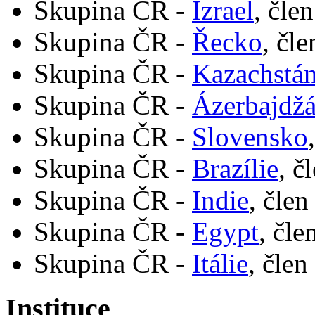
Skupina ČR -
Izrael
, čle
Skupina ČR -
Řecko
, čl
Skupina ČR -
Kazachstá
Skupina ČR -
Ázerbajdž
Skupina ČR -
Slovensko
Skupina ČR -
Brazílie
, č
Skupina ČR -
Indie
, člen
Skupina ČR -
Egypt
, čle
Skupina ČR -
Itálie
, člen
Instituce