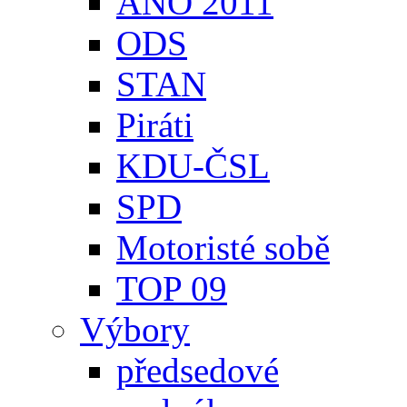
ANO 2011
ODS
STAN
Piráti
KDU-ČSL
SPD
Motoristé sobě
TOP 09
Výbory
předsedové