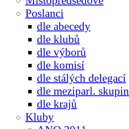
Místopředsedové
Poslanci
dle abecedy
dle klubů
dle výborů
dle komisí
dle stálých delegací
dle meziparl. skupin
dle krajů
Kluby