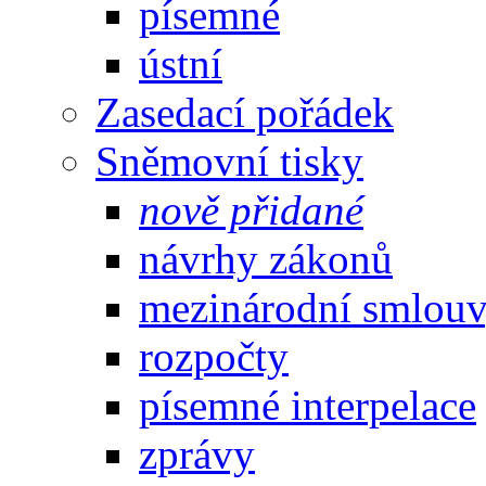
písemné
ústní
Zasedací pořádek
Sněmovní tisky
nově přidané
návrhy zákonů
mezinárodní smlou
rozpočty
písemné interpelace
zprávy