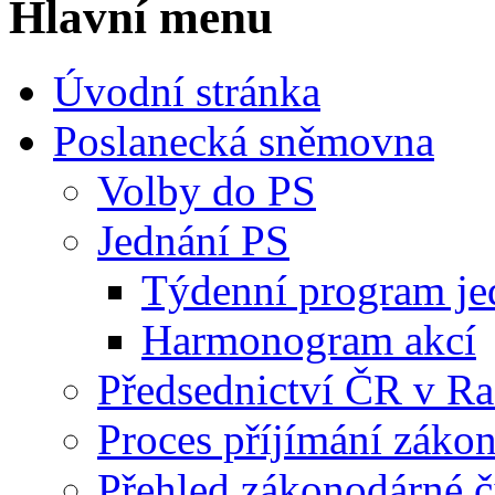
Hlavní menu
Úvodní stránka
Poslanecká sněmovna
Volby do PS
Jednání PS
Týdenní program je
Harmonogram akcí
Předsednictví ČR v R
Proces příjímání záko
Přehled zákonodárné č