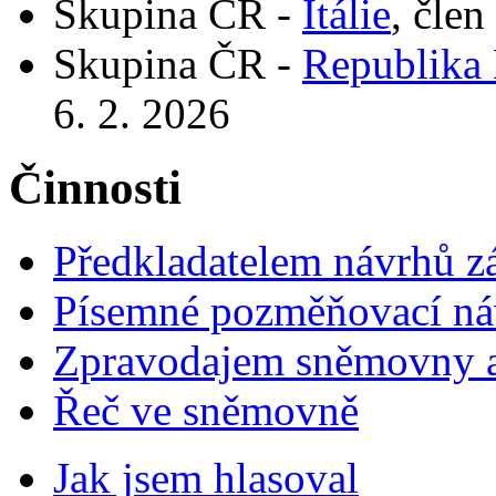
Skupina ČR -
Itálie
, člen
Skupina ČR -
Republika
6. 2. 2026
Činnosti
Předkladatelem návrhů 
Písemné pozměňovací ná
Zpravodajem sněmovny a 
Řeč ve sněmovně
Jak jsem hlasoval